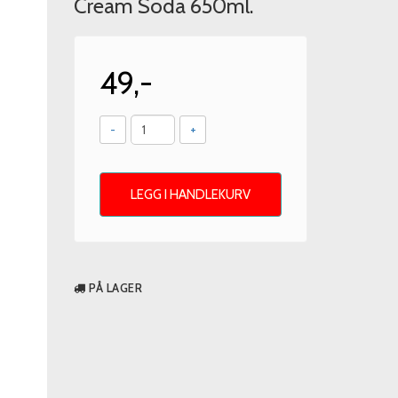
Cream Soda 650ml.
49,-
-
+
LEGG I HANDLEKURV
PÅ LAGER