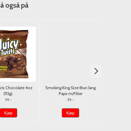
så også på
ists Chocolate 4oz
Smoking King Size Brun lang
Powerade C
(113g).
Papir m/Filter
59,-
59,-
Kjøp
Kjøp
K