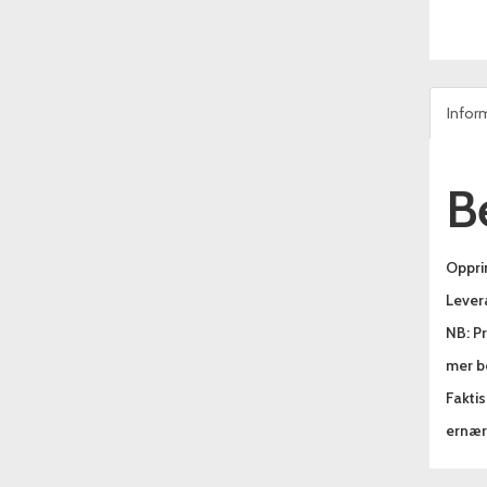
Infor
B
Oppri
Lever
NB: Pr
mer be
Fakti
ernæri