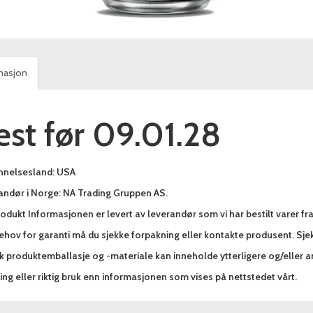
masjon
est før 09.01.28
nnelsesland: USA
andør i Norge: NA Trading Gruppen AS.
odukt Informasjonen er levert av leverandør som vi har bestilt varer fr
hov for garanti må du sjekke forpakning eller kontakte produsent. Sjek
sk produktemballasje og -materiale kan inneholde ytterligere og/eller 
ng eller riktig bruk enn informasjonen som vises på nettstedet vårt.