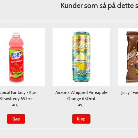
Kunder som så på dette 
opical Fantasy - Kiwi
Arizona Whipped Pineapple
Juicy Tw
Strawberry 591 ml
Orange 650ml.
40,-
49,-
Kjøp
Kjøp