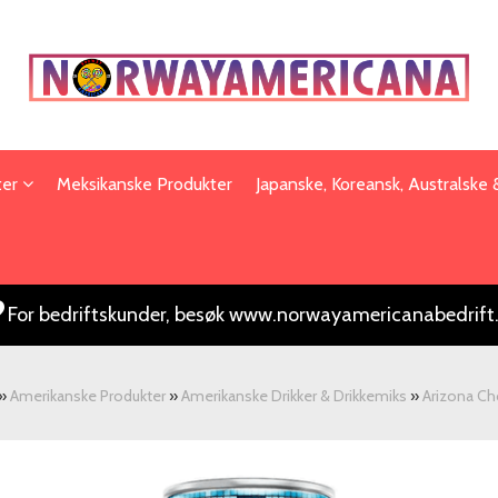
ter
Meksikanske Produkter
Japanske, Koreansk, Australske
For bedriftskunder, besøk www.norwayamericanabedrift
»
Amerikanske Produkter
»
Amerikanske Drikker & Drikkemiks
»
Arizona Ch