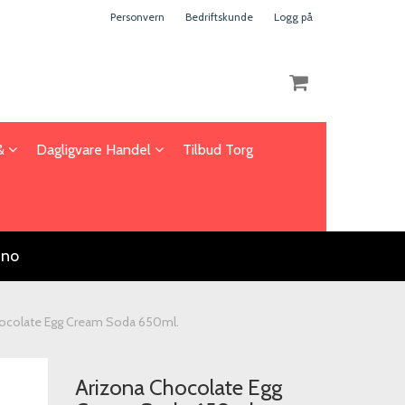
Personvern
Bedriftskunde
Logg på
 &
Dagligvare Handel
Tilbud Torg
Nullstill
Trykk ENTER for å søke
.no
ocolate Egg Cream Soda 650ml.
Arizona Chocolate Egg