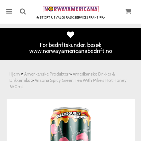
STORT UTVALG | RASK SERVICE | FRAKT 99,-
For bedriftskunder, besøk
www.norwayamericanabedrift.no
Nullstill
Trykk ENTER for å søke
Hjem
»
Amerikanske Produkter
»
Amerikanske Drikker &
Drikkemiks
»
Arizona Spicy Green Tea With Mike's Hot Honey
650ml.