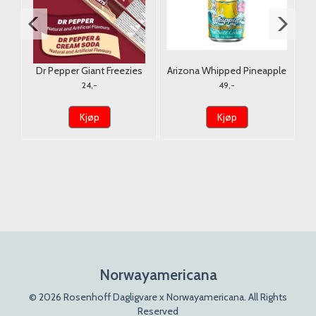
r
Dr Pepper Giant Freezies
Arizona Whipped Pineapple
da
150ml.
Orange 650ml.
24,-
49,-
Kjøp
Kjøp
Norwayamericana
© 2026 Rosenhoff Dagligvare x Norwayamericana. All Rights
Reserved