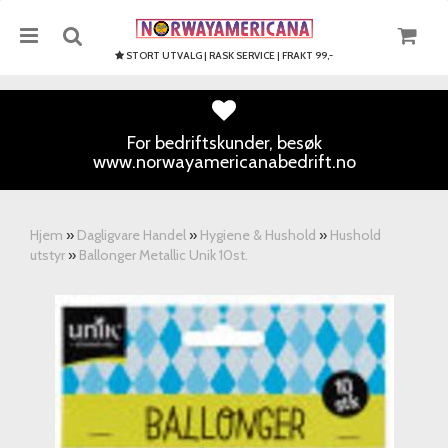
STORT UTVALG | RASK SERVICE | FRAKT 99,-
For bedriftskunder, besøk
www.norwayamericanabedrift.no
Nullstill
Trykk ENTER for å søke
Hjem
»
Dagligvare Handel
»
Hygiene & Hushold
»
Hushold
utstyr
»
Ballonger Metallic Unik 10st.