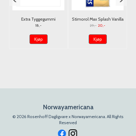
1L
Extra Tyggegummi
Stimorol Max Splash Vanilla
Strawberry 14g.
Mint 30g./Dato
18,-
29,-
20,-
Kjøp
Kjøp
Norwayamericana
© 2026 Rosenhoff Dagligvare x Norwayamericana. All Rights
Reserved