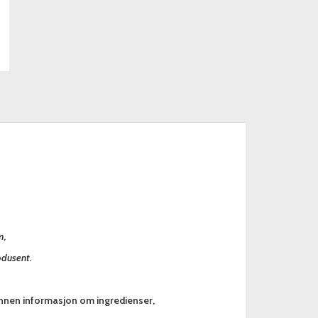
m,
odusent.
annen informasjon om ingredienser,