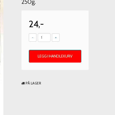
250g.
24,-
-
+
LEGG I HANDLEKURV
PÅ LAGER