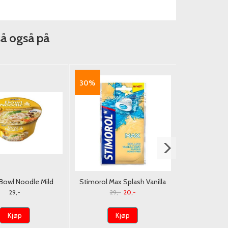
så også på
30%
Bowl Noodle Mild
Stimorol Max Splash Vanilla
Nongshim 
hicken 86g.
Mint 30g./Dato
Ramyun
29,-
29,-
20,-
Kjøp
Kjøp
K