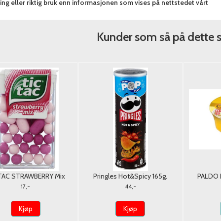
ng eller riktig bruk enn informasjonen som vises på nettstedet vårt
Kunder som så på dette 
 TAC STRAWBERRY Mix
Pringles Hot&Spicy 165g.
PALDO 
18G.
C
17,-
44,-
Kjøp
Kjøp