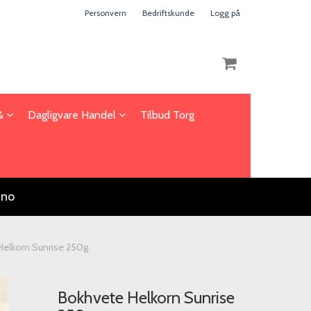
Personvern
Bedriftskunde
Logg på
 &
Dagligvare Handel
Tilbud Torg
Nullstill
Trykk ENTER for å søke
.no
elkorn Sunrise 250g.
Bokhvete Helkorn Sunrise