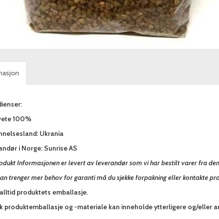
masjon
ienser:
vete 100%
nnelsesland: Ukrania
andør i Norge: Sunrise AS
odukt Informasjonen er levert av leverandør som vi har bestilt varer fra de
an trenger mer behov for garanti må du sjekke forpakning eller kontakte pr
alltid produktets emballasje.
sk produktemballasje og -materiale kan inneholde ytterligere og/eller 