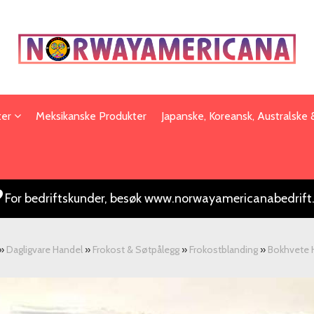
ter
Meksikanske Produkter
Japanske, Koreansk, Australske
For bedriftskunder, besøk www.norwayamericanabedrift
»
Dagligvare Handel
»
Frokost & Søtpålegg
»
Frokostblanding
»
Bokhvete H