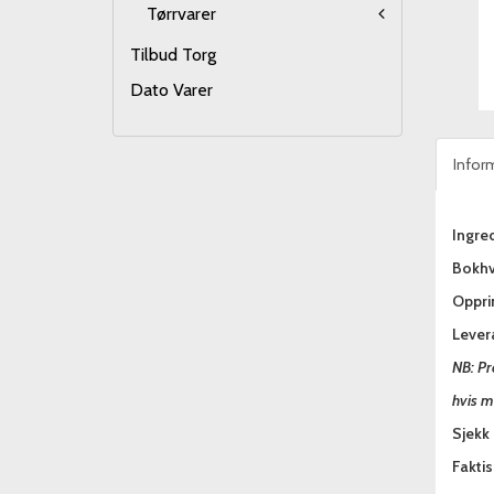
Tørrvarer
Tilbud Torg
Dato Varer
Infor
Ingred
Bokh
Oppri
Lever
NB: Pr
hvis m
Sjekk 
Fakti