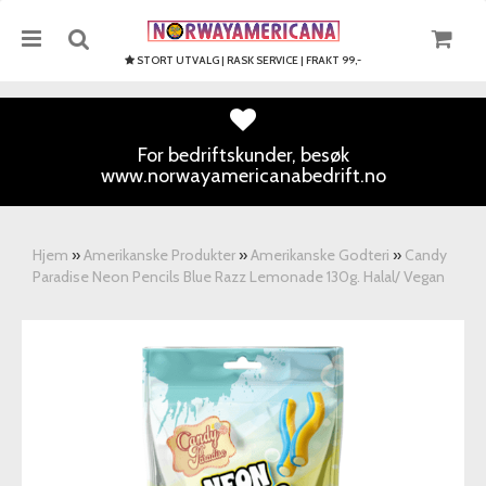
STORT UTVALG | RASK SERVICE | FRAKT 99,-
For bedriftskunder, besøk
www.norwayamericanabedrift.no
Nullstill
Trykk ENTER for å søke
Hjem
»
Amerikanske Produkter
»
Amerikanske Godteri
»
Candy
Paradise Neon Pencils Blue Razz Lemonade 130g. Halal/ Vegan