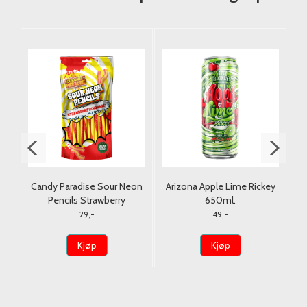
ry
Candy Paradise Sour Neon
Arizona Apple Lime Rickey
S
Pencils Strawberry
650ml.
Lemonade 130g. Halal/
W
29,-
49,-
Vegan
Kjøp
Kjøp