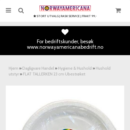
STORT UTVALG | RASK SERVICE | FRAKT 99,-
For bedriftskunder, besøk
www.norwayamericanabedrift.no
Nullstill
Trykk ENTER for å søke
Hjem
»
Dagligvare Handel
»
Hygiene & Hushold
»
Hushold
utstyr
»
FLAT TALLERKEN 23 cm Ubestrøket