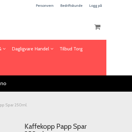
Personvern
Bedriftskunde
Logg på
 &
Dagligvare Handel
Tilbud Torg
Nullstill
Trykk ENTER for å søke
.no
pp Spar 250ml.
Kaffekopp Papp Spar