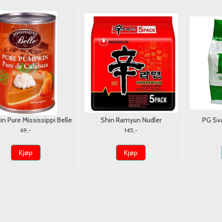
n Pure Mississippi Belle
Shin Ramyun Nudler
PG Sv
425g. USA
Nongshim 5x120g.
69,-
145,-
Kjøp
Kjøp