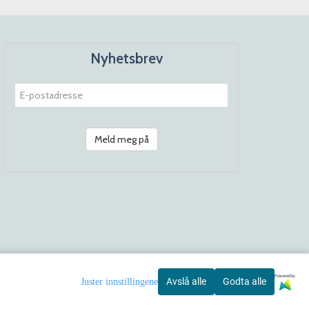
Nyhetsbrev
Meld meg på
Powered by
Avslå alle
Godta alle
Juster innstillingene