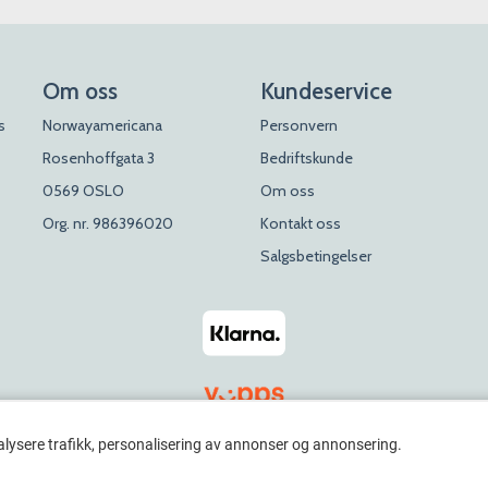
Om oss
Kundeservice
s
Norwayamericana
Personvern
Rosenhoffgata 3
Bedriftskunde
0569 OSLO
Om oss
Org. nr. 986396020
Kontakt oss
Salgsbetingelser
alysere trafikk, personalisering av annonser og annonsering.
© 2026 Rosenhoff Dagligvare x Norwayamericana. All Rights Reserved