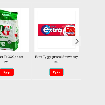
art Te 300poser
Extra Tyggegummi Strawberry
Peri-Peri 
14g.
Nando
179,-
18,-
5
Kjøp
Kjøp
K