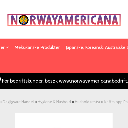
ter
Meksikanske Produkter
Japanske, Koreansk, Australske
For bedriftskunder, besøk www.norwayamericanabedrift
»
Dagligvare Handel
»
Hygiene & Hushold
»
Hushold utstyr
»
Kaffekopp Pa