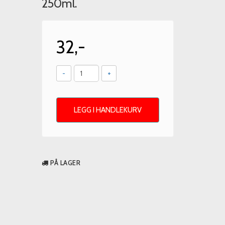
250ml.
32,-
-
+
LEGG I HANDLEKURV
PÅ LAGER