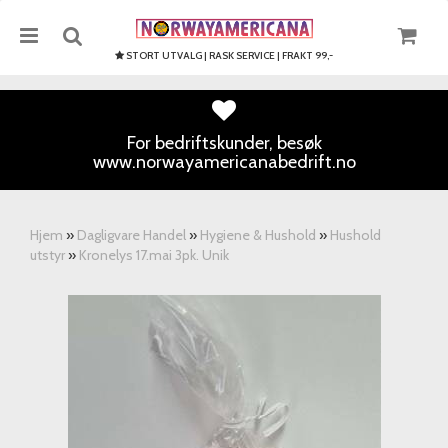
STORT UTVALG | RASK SERVICE | FRAKT 99,-
For bedriftskunder, besøk
www.norwayamericanabedrift.no
Nullstill
Trykk ENTER for å søke
Hjem
»
Dagligvare Handel
»
Hygiene & Hushold
»
Hushold
utstyr
»
Kronelys 17.mai 3pk. Unik