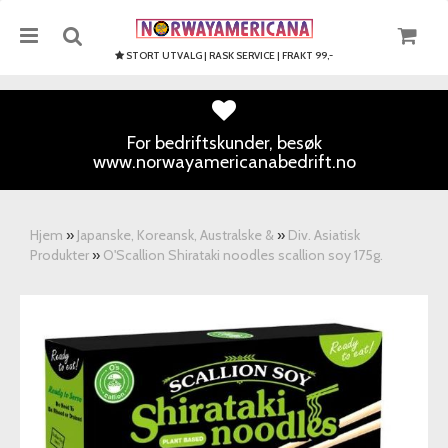
STORT UTVALG | RASK SERVICE | FRAKT 99,-
For bedriftskunder, besøk
www.norwayamericanabedrift.no
Nullstill
Trykk ENTER for å søke
Hjem
»
Japanske, Koreansk, Australske &
»
Div. Asiatisk
Produkter
»
O'Scallion Shirataki noodles scallion soy 175g.