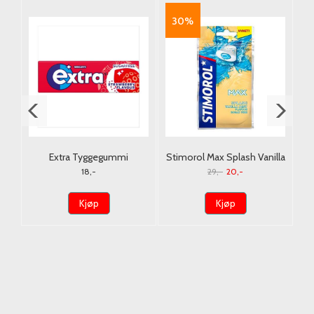
30%
1L
Extra Tyggegummi
Stimorol Max Splash Vanilla
Strawberry 14g.
Mint 30g./Dato
18,-
29,-
20,-
Kjøp
Kjøp