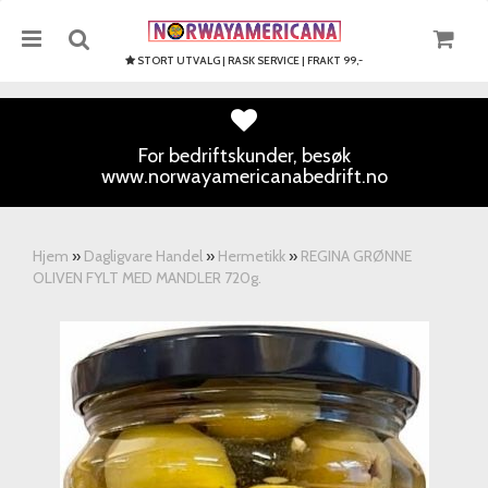
STORT UTVALG | RASK SERVICE | FRAKT 99,-
For bedriftskunder, besøk
www.norwayamericanabedrift.no
Nullstill
Trykk ENTER for å søke
Hjem
»
Dagligvare Handel
»
Hermetikk
»
REGINA GRØNNE
OLIVEN FYLT MED MANDLER 720g.