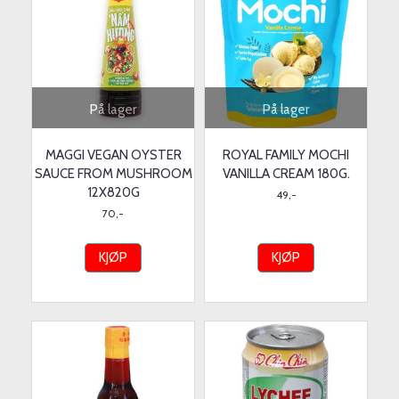
På lager
På lager
MAGGI VEGAN OYSTER
ROYAL FAMILY MOCHI
SAUCE FROM MUSHROOM
VANILLA CREAM 180G.
12X820G
49,-
70,-
KJØP
KJØP