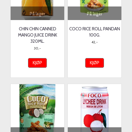
På lager
På lager
CHIN CHIN CANNED
COCO RICE ROLL PANDAN
MANGO JUICE DRINK
100G.
320ML.
42,-
30,-
KJØP
KJØP