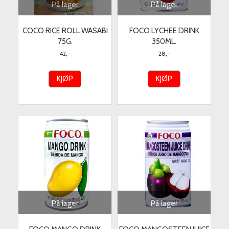
På lager
På lager
COCO RICE ROLL WASABI
FOCO LYCHEE DRINK
75G.
350ML.
42,-
28,-
KJØP
KJØP
På lager
På lager