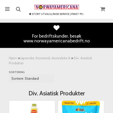
STORT UTVALG | RASK SERVICE | FRAKT 99,-
For bedriftskunder, besøk
www.norwayamericanabedrift.no
Nullstill
Trykk ENTER for å søke
Hjem
»
Japanske, Koreansk, Australske &
»
Div. Asiatisk
Produkter
SORTERING
Div. Asiatisk Produkter