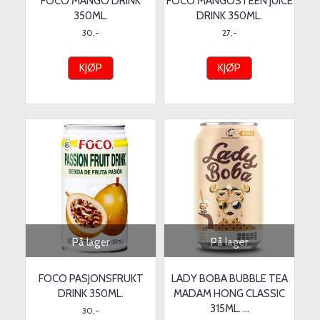
FOCO MANGO DRINK
FOCO MANGOSTEEN JUICE
350ML.
DRINK 350ML.
30,-
27,-
KJØP
KJØP
På lager
På lager
FOCO PASJONSFRUKT
LADY BOBA BUBBLE TEA
DRINK 350ML.
MADAM HONG CLASSIC
315ML. ...
30,-