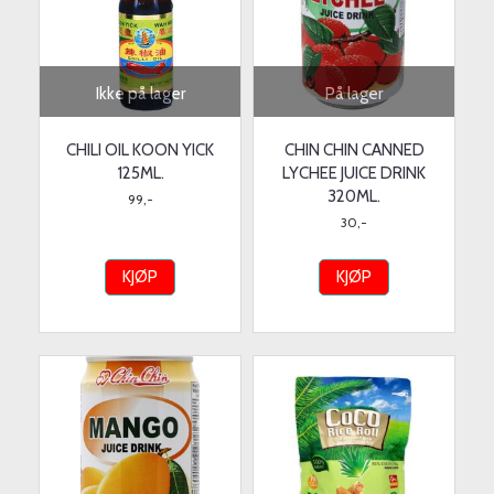
Ikke på lager
På lager
CHILI OIL KOON YICK
CHIN CHIN CANNED
125ML.
LYCHEE JUICE DRINK
320ML.
99,-
30,-
KJØP
KJØP