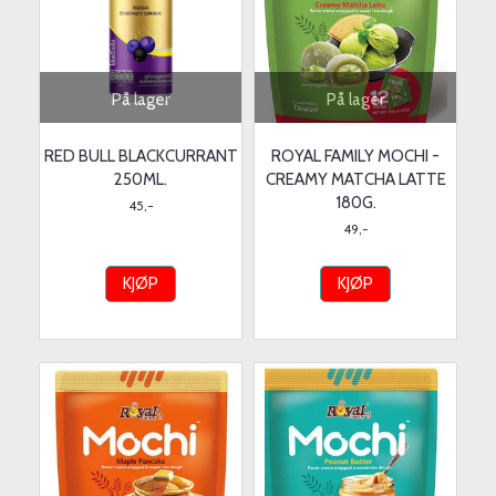
På lager
På lager
RED BULL BLACKCURRANT
ROYAL FAMILY MOCHI -
250ML.
CREAMY MATCHA LATTE
180G.
45,-
49,-
KJØP
KJØP