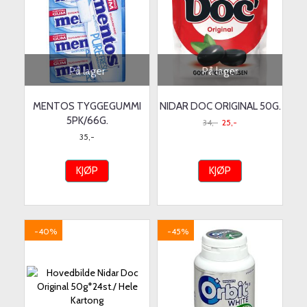
På lager
På lager
MENTOS TYGGEGUMMI
NIDAR DOC ORIGINAL 50G.
5PK/66G.
34,-
25,-
35,-
KJØP
KJØP
-40%
-45%