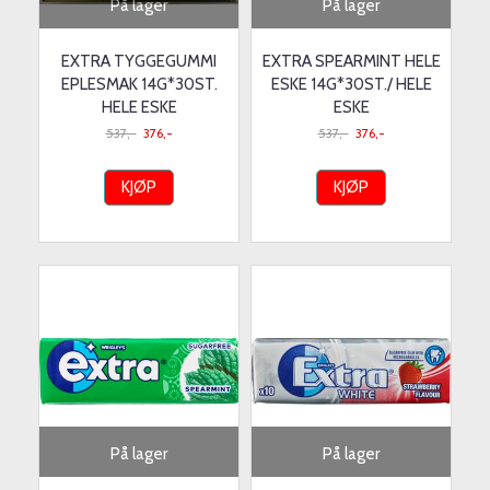
På lager
På lager
EXTRA TYGGEGUMMI
EXTRA SPEARMINT HELE
EPLESMAK 14G*30ST.
ESKE 14G*30ST./ HELE
HELE ESKE
ESKE
537,-
376,-
537,-
376,-
KJØP
KJØP
På lager
På lager