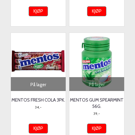
KJØP
KJØP
På lager
På lager
MENTOS FRESH COLA 3PK.
MENTOS GUM SPEARMINT
56G.
34,-
39,-
KJØP
KJØP