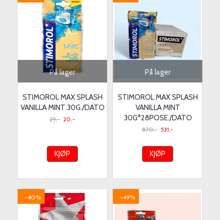
På lager
På lager
STIMOROL MAX SPLASH
STIMOROL MAX SPLASH
VANILLA MINT 30G./DATO
VANILLA MINT
30G*28POSE./DATO
29,-
20,-
870,-
531,-
KJØP
KJØP
-40%
-49%