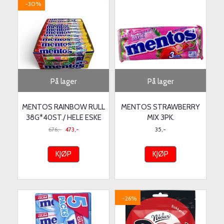
-30%
På lager
På lager
MENTOS RAINBOW RULL
MENTOS STRAWBERRY
38G*40ST./ HELE ESKE
MIX 3PK.
676,-
473,-
35,-
KJØP
KJØP
-26%