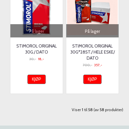
På lager
På lager
STIMOROL ORIGINAL
STIMOROL ORIGINAL
30G./ DATO
30G*28ST./ HELE ESKE/
DATO
30,-
18,-
700,-
357,-
KJØP
KJØP
Viser
1
til
58
(av
58
produkter)