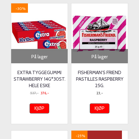
-30%
På lager
På lager
EXTRA TYGGEGUMMI
FISHERMAN'S FRIEND
STRAWBERRY 14G*30ST.
PASTILLES RASPBERRY
HELE ESKE
25G.
537,-
376,-
23,-
KJØP
KJØP
-25%