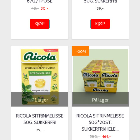
67G./ I POSE
50G. SUKKERFRI
40,-
30,-
39,-
KJØP
KJØP
-20%
På lager
På lager
RICOLA SITRINMELISSE
RICOLA SITRINMELISSE
50G. SUKKERFRI
50G*20ST.
SUKKERFRI/HELE ...
29,-
580,-
464,-