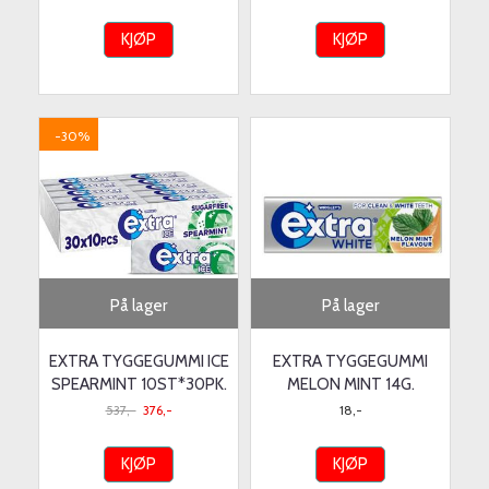
KJØP
KJØP
-30%
På lager
På lager
EXTRA TYGGEGUMMI ICE
EXTRA TYGGEGUMMI
SPEARMINT 10ST*30PK.
MELON MINT 14G.
537,-
376,-
18,-
KJØP
KJØP