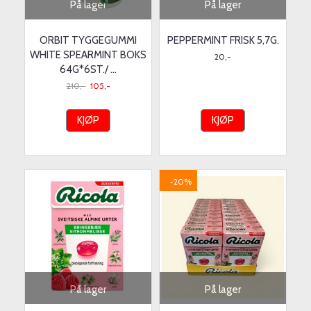
På lager
På lager
ORBIT TYGGEGUMMI
PEPPERMINT FRISK 5,7G.
WHITE SPEARMINT BOKS
20,-
64G*6ST./ ...
210,-
105,-
KJØP
KJØP
-20%
På lager
På lager