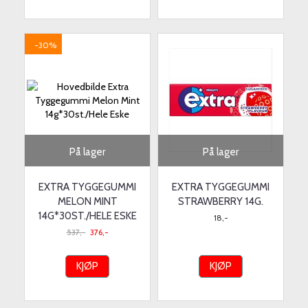
-30%
På lager
På lager
EXTRA TYGGEGUMMI
EXTRA TYGGEGUMMI
MELON MINT
STRAWBERRY 14G.
14G*30ST./HELE ESKE
18,-
537,-
376,-
KJØP
KJØP