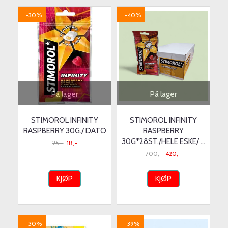
-30%
-40%
På lager
På lager
STIMOROL INFINITY
STIMOROL INFINITY
RASPBERRY 30G./ DATO
RASPBERRY
30G*28ST./HELE ESKE/ ...
25,-
18,-
700,-
420,-
KJØP
KJØP
-30%
-39%