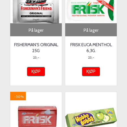
På lager
På lager
FISHERMAN'S ORIGINAL
FRISK EUCA MENTHOL
25G
6,3G.
23,-
23,-
KJØP
KJØP
-50%