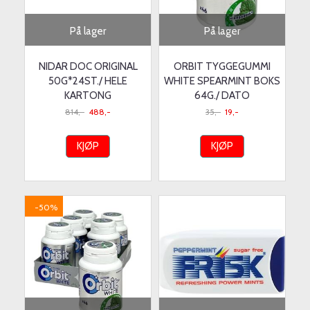
På lager
På lager
NIDAR DOC ORIGINAL
ORBIT TYGGEGUMMI
50G*24ST./ HELE
WHITE SPEARMINT BOKS
KARTONG
64G./ DATO
814,-
488,-
35,-
19,-
KJØP
KJØP
-50%