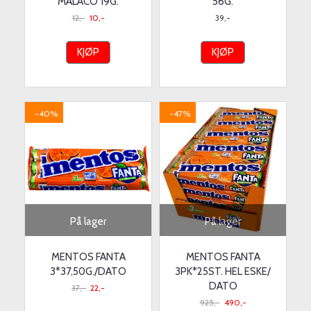
MALACO 19G.
56G.
12,-
10,-
39,-
KJØP
KJØP
-40%
-47%
På lager
På lager
MENTOS FANTA
MENTOS FANTA
3*37,50G./DATO
3PK*25ST. HEL ESKE/
DATO
37,-
22,-
925,-
490,-