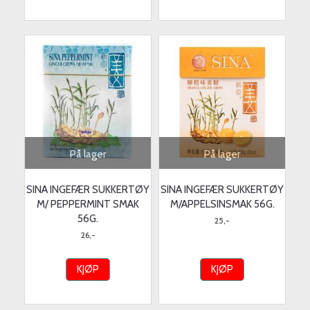
På lager
På lager
SINA INGEFÆR SUKKERTØY
SINA INGEFÆR SUKKERTØY
M/ PEPPERMINT SMAK
M/APPELSINSMAK 56G.
56G.
25,-
26,-
KJØP
KJØP