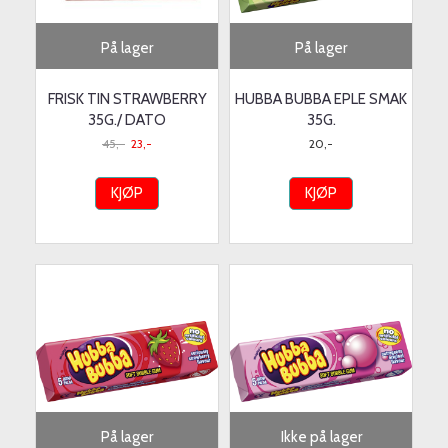
På lager
På lager
FRISK TIN STRAWBERRY
HUBBA BUBBA EPLE SMAK
35G./ DATO
35G.
45,-
23,-
20,-
KJØP
KJØP
På lager
Ikke på lager