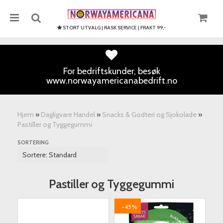
STORT UTVALG | RASK SERVICE | FRAKT 99,-
For bedriftskunder, besøk
www.norwayamericanabedrift.no
Nullstill
Trykk ENTER for å søke
Hjem
»
Dagligvare Handel
»
Snacks & Godteri og Sjokolade
»
Pastiller og Tyggegummi
SORTERING
Pastiller og Tyggegummi
-45%