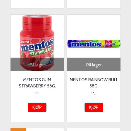
På lager
På lager
MENTOS GUM
MENTOS RAINBOW RULL
STRAWBERRY 56G.
38G.
39,-
17,-
KJØP
KJØP