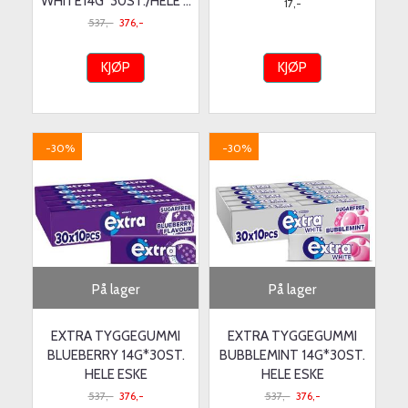
WHITE14G*30ST./HELE ...
17,-
537,-
376,-
KJØP
KJØP
-30%
-30%
På lager
På lager
EXTRA TYGGEGUMMI
EXTRA TYGGEGUMMI
BLUEBERRY 14G*30ST.
BUBBLEMINT 14G*30ST.
HELE ESKE
HELE ESKE
537,-
376,-
537,-
376,-