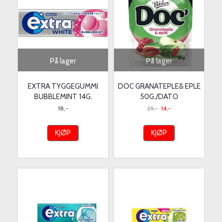
På lager
På lager
EXTRA TYGGEGUMMI
DOC GRANATEPLE& EPLE
BUBBLEMINT 14G.
50G./DATO
18,-
25,-
14,-
KJØP
KJØP