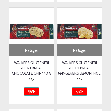
På lager
På lager
WALKERS GLUTENFRI
WALKERS GLUTENFRI
SHORTBREAD
SHORTBREAD
CHOCOLATE CHIP 140 G
M/INGEFÆR& LEMON 140 ...
85,-
85,-
KJØP
KJØP