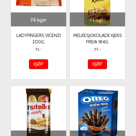
På lager
På lager
LADYFINGERS VICENZI
MELKESJOKOLADE KJEKS
200G.
FREIA 184G.
52,-
55,-
KJØP
KJØP