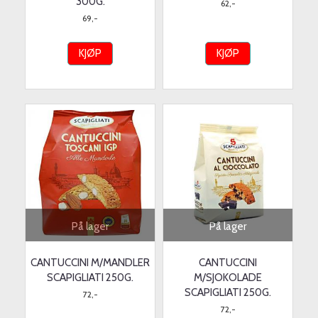
300G.
62,-
69,-
KJØP
KJØP
På lager
På lager
CANTUCCINI M/MANDLER
CANTUCCINI
SCAPIGLIATI 250G.
M/SJOKOLADE
SCAPIGLIATI 250G.
72,-
72,-