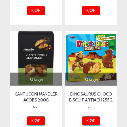
KJØP
KJØP
På lager
På lager
CANTUCCINI MANDLER
DINOSAURUS CHOCO
JACOBS 200G.
BISCUIT ARTIACH 255G.
68,-
79,-
KJØP
KJØP