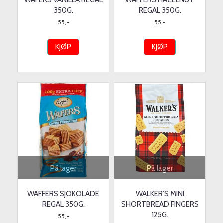
WAFERS VANILLA REGAL
WAFFERS HAZELNUT
350G.
REGAL 350G.
55,-
55,-
KJØP
KJØP
På lager
På lager
WAFFERS SJOKOLADE
WALKER'S MINI
REGAL 350G.
SHORTBREAD FINGERS
125G.
55,-