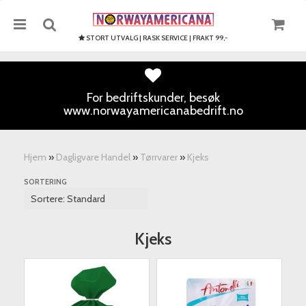
STORT UTVALG | RASK SERVICE | FRAKT 99,-
For bedriftskunder, besøk
www.norwayamericanabedrift.no
Nullstill
Trykk ENTER for å søke
Hjem
»
Dagligvare Handel
»
Tørrvarer
»
Kjeks
SORTERING
Kjeks