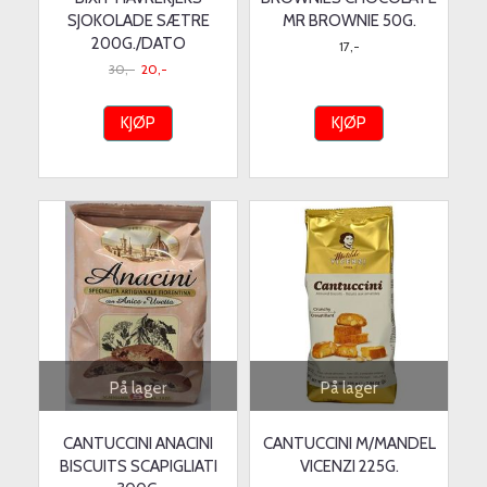
SJOKOLADE SÆTRE
MR BROWNIE 50G.
200G./DATO
17,-
30,-
20,-
KJØP
KJØP
På lager
På lager
CANTUCCINI ANACINI
CANTUCCINI M/MANDEL
BISCUITS SCAPIGLIATI
VICENZI 225G.