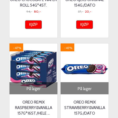
ROLL 54G*4ST.
154G./DATO
94,-
80,-
37,-
20,-
KJØP
KJØP
-47%
-43%
På lager
På lager
OREO REMIX
OREO REMIX
RASPBERRY&VANILLA
STRAWBERRY&VANILLA
157G*16ST./HELE ...
157G./DATO