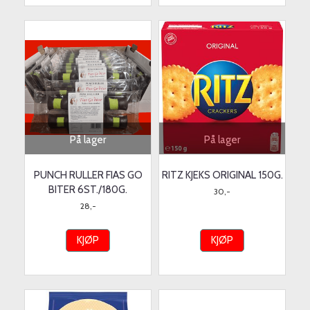
På lager
På lager
PUNCH RULLER FIAS GO
RITZ KJEKS ORIGINAL 150G.
BITER 6ST./180G.
30,-
28,-
KJØP
KJØP