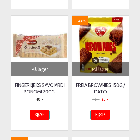
-44%
På lager
På lager
FINGERKJEKS SAVOIARDI
FREIA BROWNIES 150G./
BONOMI 200G.
DATO
48,-
45,-
25,-
KJØP
KJØP