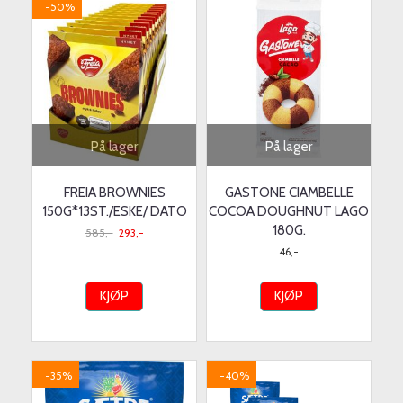
-50%
På lager
På lager
FREIA BROWNIES
GASTONE CIAMBELLE
150G*13ST./ESKE/ DATO
COCOA DOUGHNUT LAGO
180G.
585,-
293,-
46,-
KJØP
KJØP
-35%
-40%