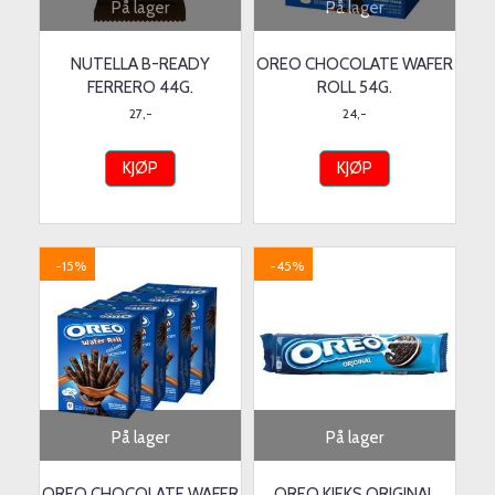
På lager
På lager
NUTELLA B-READY
OREO CHOCOLATE WAFER
FERRERO 44G.
ROLL 54G.
27,-
24,-
KJØP
KJØP
-15%
-45%
På lager
På lager
OREO CHOCOLATE WAFER
OREO KJEKS ORIGINAL