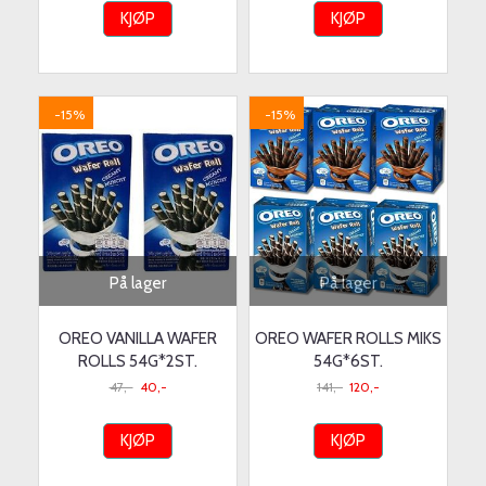
KJØP
KJØP
-15%
-15%
På lager
På lager
OREO VANILLA WAFER
OREO WAFER ROLLS MIKS
ROLLS 54G*2ST.
54G*6ST.
47,-
40,-
141,-
120,-
KJØP
KJØP