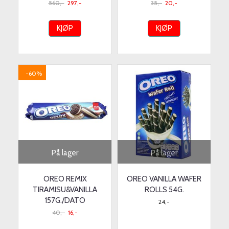
560,-
297,-
35,-
20,-
KJØP
KJØP
-60%
På lager
På lager
OREO REMIX
OREO VANILLA WAFER
TIRAMISU&VANILLA
ROLLS 54G.
157G./DATO
24,-
40,-
16,-