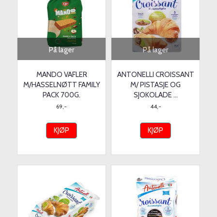
På lager
På lager
MANDO VAFLER
ANTONELLI CROISSANT
M/HASSELNØTT FAMILY
M/ PISTASJE OG
PACK 700G.
SJOKOLADE ...
69,-
44,-
KJØP
KJØP