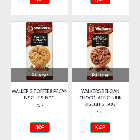
På lager
På lager
WALKER'S TOFFEE& PECAN
WALKERS BELGIAN
BISCUITS 150G.
CHOCOLATE CHUNK
BISCUITS 150G.
75,-
70,-
KJØP
KJØP