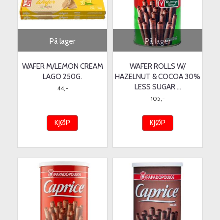
På lager
På lager
WAFER M/LEMON CREAM
WAFER ROLLS W/
LAGO 250G.
HAZELNUT & COCOA 30%
LESS SUGAR ...
44,-
105,-
KJØP
KJØP