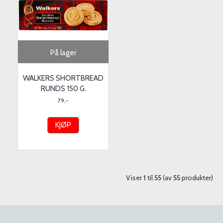
På lager
WALKERS SHORTBREAD
RUNDS 150 G.
79,-
KJØP
Viser
1
til
55
(av
55
produkter)