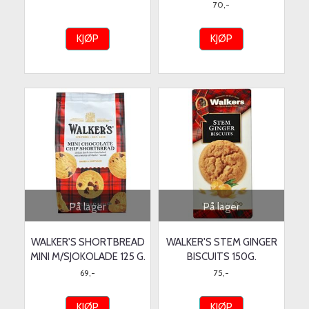
70,-
KJØP
KJØP
På lager
På lager
WALKER'S SHORTBREAD
WALKER'S STEM GINGER
MINI M/SJOKOLADE 125 G.
BISCUITS 150G.
69,-
75,-
KJØP
KJØP