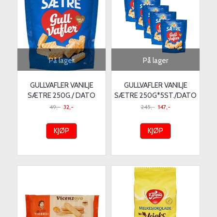
På lager
På lager
GULLVAFLER VANILJE
GULLVAFLER VANILJE
SÆTRE 250G./ DATO
SÆTRE 250G*5ST./DATO
49,-
32,-
245,-
147,-
KJØP
KJØP