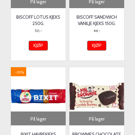
På lager
På lager
BISCOFF LOTUS KJEKS
BISCOFF SANDWICH
250G.
VANILJE KJEKS 150G.
50,-
44,-
KJØP
KJØP
-33%
På lager
På lager
BIXIT HAVREKJEKS
BROWNIES CHOCOLATE