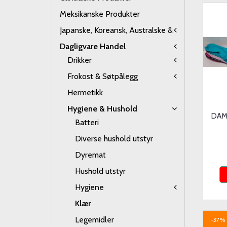
Meksikanske Produkter
Japanske, Koreansk, Australske &
Dagligvare Handel
Drikker
Frokost & Søtpålegg
Hermetikk
Hygiene & Hushold
DAM
Batteri
Diverse hushold utstyr
Dyremat
Hushold utstyr
Hygiene
Klær
Legemidler
-37%