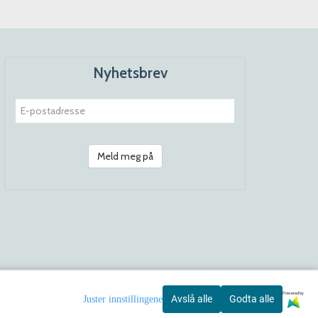
Nyhetsbrev
Meld meg på
Powered by
Avslå alle
Godta alle
Juster innstillingene