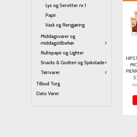
Lys og Servitter nr.1
Papir
Vask og Rengjøring
Middagsvarer og
middagstilbehør
Rullepapir og Lighter
HIPS
Snacks & Godteri og Sjokolade
MI
PIER
Tørrvarer
ST
Tilbud Torg
52
Dato Varer