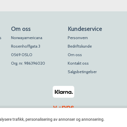
Om oss
Kundeservice
s
Norwayamericana
Personvern
Rosenhoffgata 3
Bedriftskunde
0569 OSLO
Om oss
Org. nr. 986396020
Kontakt oss
Salgsbetingelser
alysere trafikk, personalisering av annonser og annonsering.
© 2026 Rosenhoff Dagligvare x Norwayamericana. All Rights Reserved