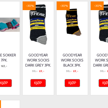
-30%
-30%
-30%
E SOKKER
GOODYEAR
GOODYEAR
GOOD
7PK.
WORK SOCKS
WORK SOCKS
WORK 
DARK GREY 3PK.
BLACK 3PK.
DARK GR
165,-
99,-
69,-
99,-
69,-
99,-
KJØP
KJØP
KJØP
KJ