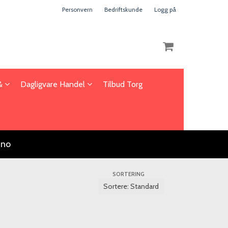
Personvern
Bedriftskunde
Logg på
 &
Dagligvare Handel
Tilbud Torg
Nullstill
Trykk ENTER for å søke
.no
SORTERING