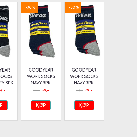
-30%
-30%
YEAR
GOODYEAR
GOODYEAR
SOCKS
WORK SOCKS
WORK SOCKS
EY 3PK.
NAVY 3PK.
NAVY 3PK.
69,-
99,-
69,-
99,-
69,-
ØP
KJØP
KJØP