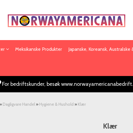
ter
Meksikanske Produkter
Japanske, Koreansk, Australske
For bedriftskunder, besøk www.norwayamericanabedrift
»
Dagligvare Handel
»
Hygiene & Hushold
»
Klær
Klær