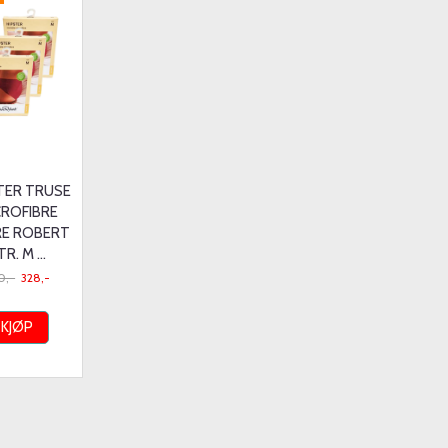
TER TRUSE
CROFIBRE
RE ROBERT
R. M ...
0,-
328,-
KJØP