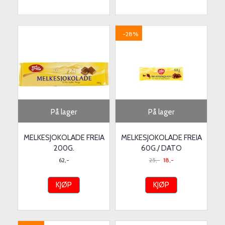
-28%
På lager
På lager
MELKESJOKOLADE FREIA
MELKESJOKOLADE FREIA
200G.
60G./ DATO
62,-
25,-
18,-
KJØP
KJØP