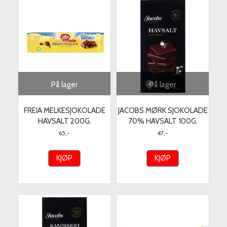
På lager
På lager
FREIA MELKESJOKOLADE
JACOBS MØRK SJOKOLADE
HAVSALT 200G.
70% HAVSALT 100G.
65,-
47,-
KJØP
KJØP