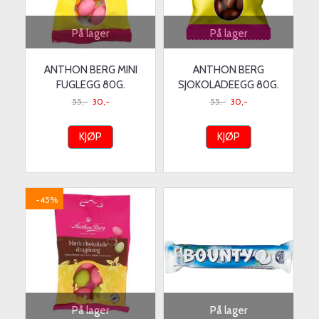
På lager
På lager
ANTHON BERG MINI
ANTHON BERG
FUGLEGG 80G.
SJOKOLADEEGG 80G.
55,-
30,-
55,-
30,-
KJØP
KJØP
-45%
På lager
På lager