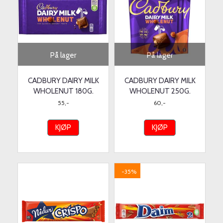
På lager
På lager
CADBURY DAIRY MILK
CADBURY DAIRY MILK
WHOLENUT 180G.
WHOLENUT 250G.
55,-
60,-
KJØP
KJØP
-35%