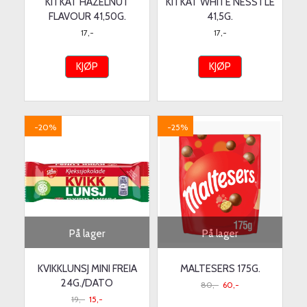
KITKAT HAZELNUT
KITKAT WHITE NESSTLE
FLAVOUR 41,50G.
41,5G.
17,-
17,-
KJØP
KJØP
-20%
-25%
På lager
På lager
KVIKKLUNSJ MINI FREIA
MALTESERS 175G.
24G./DATO
80,-
60,-
19,-
15,-