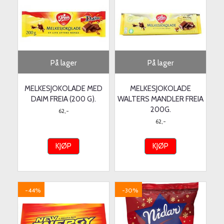
På lager
På lager
MELKESJOKOLADE MED
MELKESJOKOLADE
DAIM FREIA (200 G).
WALTERS MANDLER FREIA
200G.
62,-
62,-
KJØP
KJØP
-44%
-30%