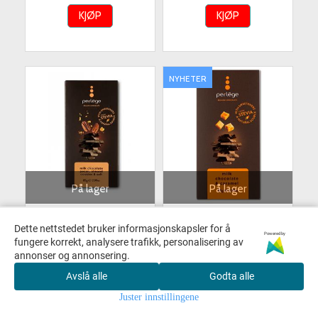
KJØP
KJØP
NYHETER
På lager
På lager
PERLEGE STEVIA MILK
PERLEGE STEVIA MILK
Dette nettstedet bruker informasjonskapsler for å
Powered by
CHOCOLATE PECAN,
CHOCOLATE&CARAMEL
fungere korrekt, analysere trafikk, personalisering av
ALMOND, ...
85G.
annonser og annonsering.
80,-
80,-
Avslå alle
Godta alle
Juster innstillingene
KJØP
KJØP