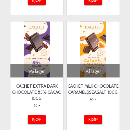
KJØP
KJØP
På lager
På lager
CACHET EXTRA DARK
CACHET MILK CHOCOLATE
CHOCOLATE 85% CACAO
CARAMEL&SEASALT 100G.
100G.
65,-
65,-
KJØP
KJØP