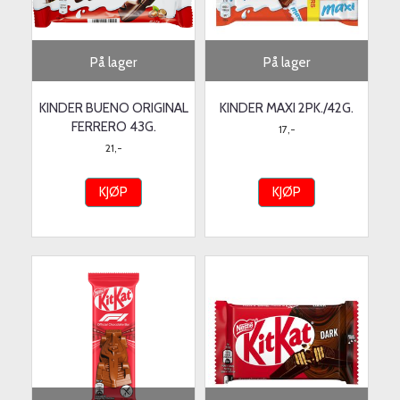
På lager
På lager
KINDER BUENO ORIGINAL
KINDER MAXI 2PK./42G.
FERRERO 43G.
17,-
21,-
KJØP
KJØP