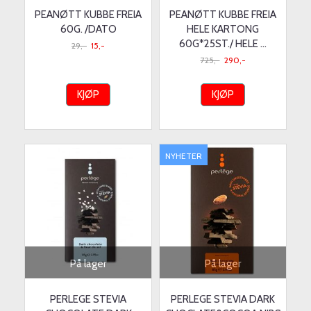
PEANØTT KUBBE FREIA
PEANØTT KUBBE FREIA
60G. /DATO
HELE KARTONG
60G*25ST./ HELE ...
29,-
15,-
725,-
290,-
KJØP
KJØP
NYHETER
På lager
På lager
PERLEGE STEVIA
PERLEGE STEVIA DARK