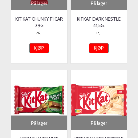
På lager
På lager
KIT KAT CHUNKY F1 CAR
KITKAT DARK NESTLE
29G
41,5G.
26,-
17,-
KJØP
KJØP
På lager
På lager