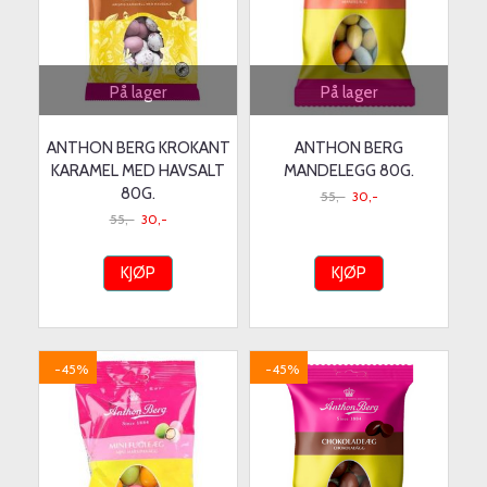
På lager
På lager
ANTHON BERG KROKANT
ANTHON BERG
KARAMEL MED HAVSALT
MANDELEGG 80G.
80G.
55,-
30,-
55,-
30,-
KJØP
KJØP
-45%
-45%