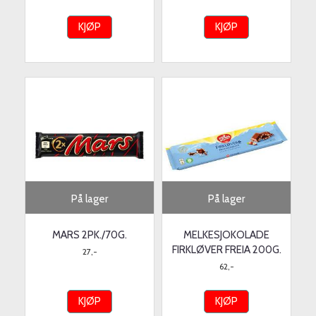
KJØP
KJØP
På lager
På lager
MARS 2PK./70G.
MELKESJOKOLADE
FIRKLØVER FREIA 200G.
27,-
62,-
KJØP
KJØP