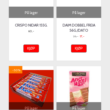
På lager
På lager
CRISPO NIDAR 155G.
DAIM DOBBEL FREIA
56G./DATO
60,-
26,-
17,-
KJØP
KJØP
-50%
På lager
På lager