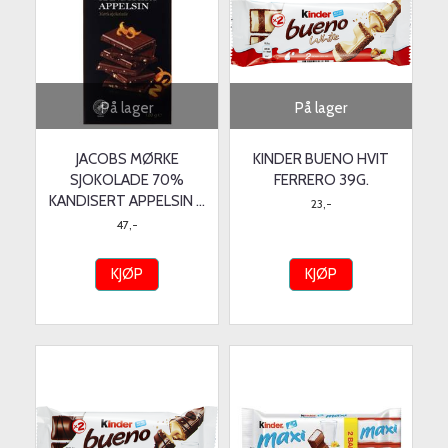
På lager
På lager
JACOBS MØRKE
KINDER BUENO HVIT
SJOKOLADE 70%
FERRERO 39G.
KANDISERT APPELSIN ...
23,-
47,-
KJØP
KJØP