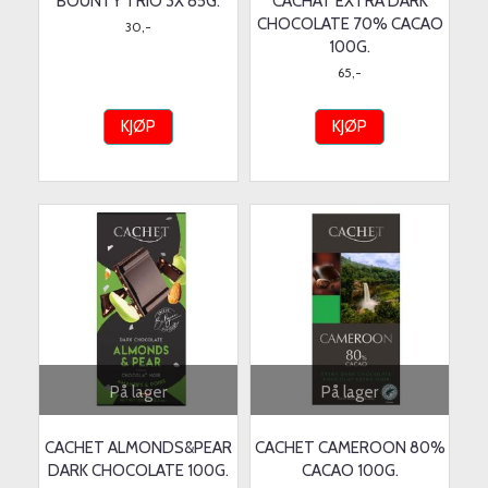
BOUNTY TRIO 3X 85G.
CACHAT EXTRA DARK
CHOCOLATE 70% CACAO
30,-
100G.
65,-
KJØP
KJØP
På lager
På lager
CACHET ALMONDS&PEAR
CACHET CAMEROON 80%
DARK CHOCOLATE 100G.
CACAO 100G.