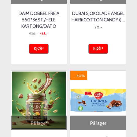
DAIM DOBBEL FREIA
DUBAI SJOKOLADE ANGEL
56G*36ST./HELE
HAIR((COTTON CANDY)) ...
KARTONG/DATO
90,-
936,-
468,-
KJØP
KJØP
-50%
På lager
På lager