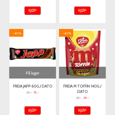
KJØP
KJØP
-40%
-40%
På lager
På lager
FREIA JAPP 60G./ DATO
FREIA M TOFFIN 140G./
DATO
25,-
15,-
49,-
29,-
KJØP
KJØP