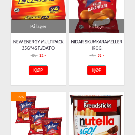
På lager
På lager
NEW ENERGY MULTIPACK
NIDAR SKUMKARAMELLER
35G*4ST./DATO
190G.
45,-
25,-
47,-
33,-
KJØP
KJØP
-36%