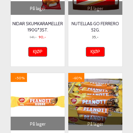
På lager
På lager
NIDAR SKUMKARAMELLER
NUTELLA& GO FERRERO
190G*3ST.
52G.
141,-
90,-
35,-
KJØP
KJØP
-50%
-60%
På lager
På lager