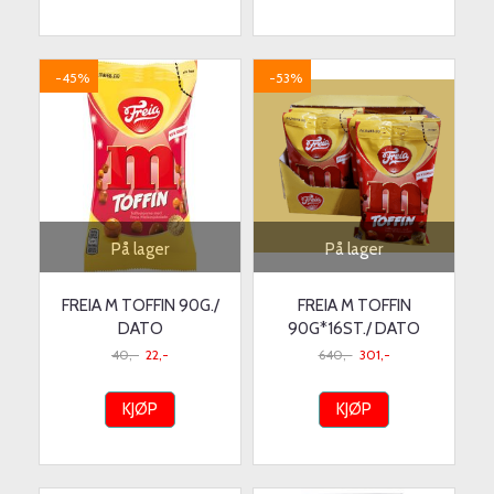
-45%
-53%
På lager
På lager
FREIA M TOFFIN 90G./
FREIA M TOFFIN
DATO
90G*16ST./ DATO
40,-
22,-
640,-
301,-
KJØP
KJØP