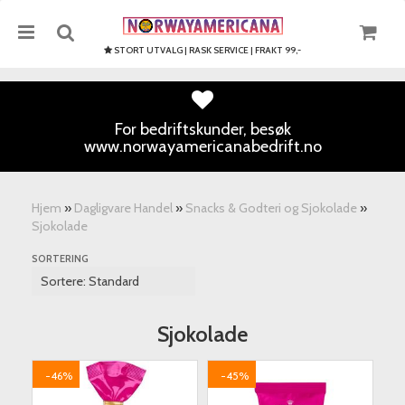
STORT UTVALG | RASK SERVICE | FRAKT 99,-
For bedriftskunder, besøk
www.norwayamericanabedrift.no
Nullstill
Trykk ENTER for å søke
Hjem
»
Dagligvare Handel
»
Snacks & Godteri og Sjokolade
»
Sjokolade
SORTERING
Sjokolade
-46%
-45%