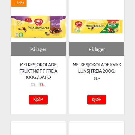
-34%
På lager
På lager
MELKESJOKOLADE
MELKESJOKOLADE KVIKK
FRUKTNØTT FREIA
LUNSJ FREIA 200G.
100G./DATO
62,-
35,-
23,-
KJØP
KJØP