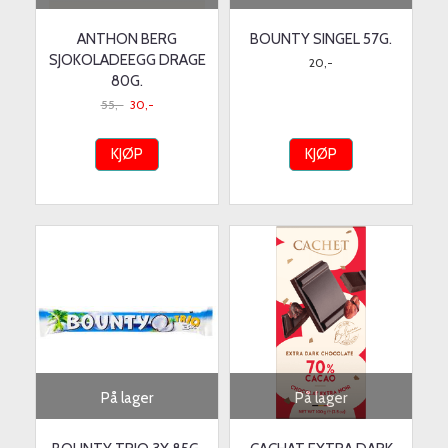
ANTHON BERG
BOUNTY SINGEL 57G.
SJOKOLADEEGG DRAGE
20,-
80G.
55,-
30,-
KJØP
KJØP
På lager
På lager