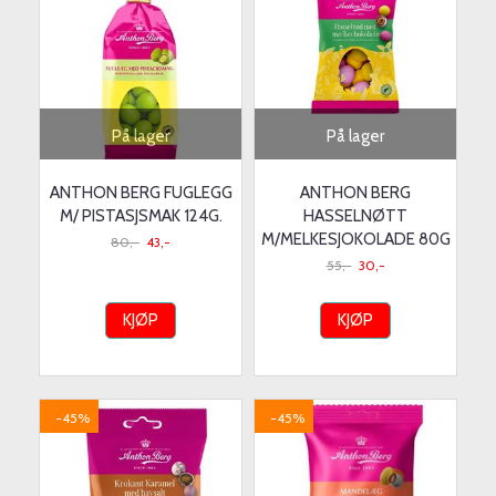
På lager
På lager
ANTHON BERG FUGLEGG
ANTHON BERG
M/ PISTASJSMAK 124G.
HASSELNØTT
M/MELKESJOKOLADE 80G
80,-
43,-
55,-
30,-
KJØP
KJØP
-45%
-45%