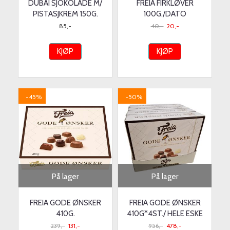
DUBAI SJOKOLADE M/
FREIA FIRKLØVER
PISTASJKREM 150G.
100G./DATO
85,-
40,-
20,-
KJØP
KJØP
-45%
-50%
På lager
På lager
FREIA GODE ØNSKER
FREIA GODE ØNSKER
410G.
410G*4ST./ HELE ESKE
239,-
131,-
956,-
478,-