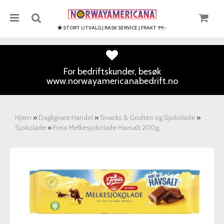
STORT UTVALG | RASK SERVICE | FRAKT 99,-
For bedriftskunder, besøk
www.norwayamericanabedrift.no
Nullstill
Trykk ENTER for å søke
Hjem
»
Dagligvare Handel
»
Snacks & Godteri og Sjokolade
»
Sjokolade
»
Freia Melkesjokolade Havsalt 200g.