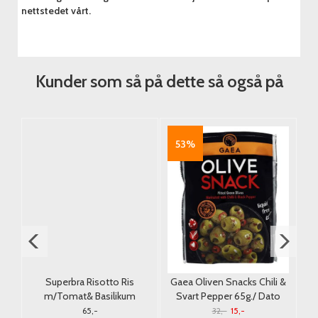
nettstedet vårt.
Kunder som så på dette så også på
53%
Superbra Risotto Ris
Gaea Oliven Snacks Chili &
k
m/Tomat& Basilikum
Svart Pepper 65g./ Dato
Økologisk 250g.
65,-
32,-
15,-