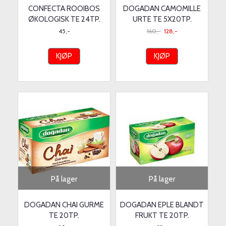
CONFECTA ROOIBOS
DOGADAN CAMOMILLE
ØKOLOGISK TE 24TP.
URTE TE 5X20TP.
45,-
160,-
128,-
KJØP
KJØP
På lager
På lager
DOGADAN CHAI GURME
DOGADAN EPLE BLANDT
TE 20TP.
FRUKT TE 20TP.