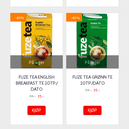
-40%
-40%
På lager
På lager
FUZE TEA ENGLISH
FUZE TEA GRØNN TE
BREAKFAST TE 20TP./
20TP./DATO
DATO
59,-
35,-
59,-
35,-
KJØP
KJØP