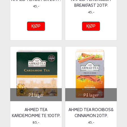
BREAKFAST 20TP.
45,-
45,-
KJØP
KJØP
På lager
På lager
AHMED TEA
AHMED TEA ROOIBOS&
KARDEMOMME TE 100TP.
CINNAMON 20TP.
85,-
45,-