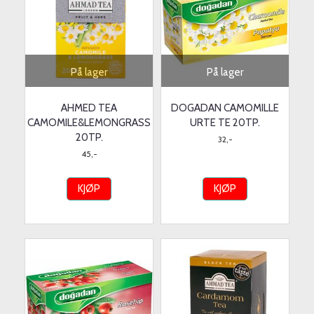
På lager
På lager
AHMED TEA
DOGADAN CAMOMILLE
CAMOMILE&LEMONGRASS
URTE TE 20TP.
20TP.
32,-
45,-
KJØP
KJØP