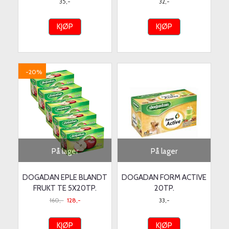
35,-
32,-
KJØP
KJØP
-20%
På lager
På lager
DOGADAN EPLE BLANDT
DOGADAN FORM ACTIVE
FRUKT TE 5X20TP.
20TP.
160,-
128,-
33,-
KJØP
KJØP