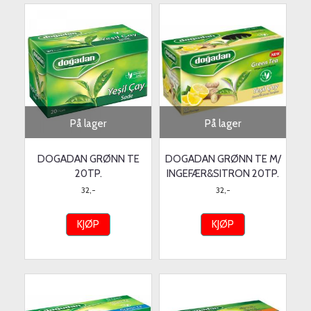
På lager
På lager
DOGADAN GRØNN TE
DOGADAN GRØNN TE M/
20TP.
INGEFÆR&SITRON 20TP.
32,-
32,-
KJØP
KJØP