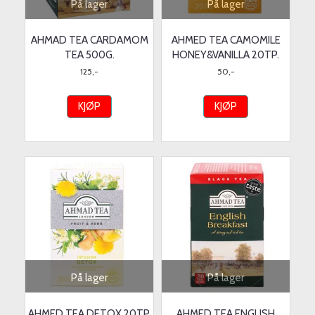
På lager
På lager
AHMAD TEA CARDAMOM
AHMED TEA CAMOMILE
TEA 500G.
HONEY&VANILLA 20TP.
125,-
50,-
KJØP
KJØP
På lager
På lager
AHMED TEA DETOX 20TP.
AHMED TEA ENGLISH