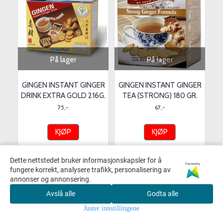
På lager
På lager
GINGEN INSTANT GINGER
GINGEN INSTANT GINGER
DRINK EXTRA GOLD 216G.
TEA (STRONG) 180 GR.
75,-
67,-
KJØP
KJØP
Dette nettstedet bruker informasjonskapsler for å
Powered by
fungere korrekt, analysere trafikk, personalisering av
annonser og annonsering.
Avslå alle
Godta alle
Juster innstillingene