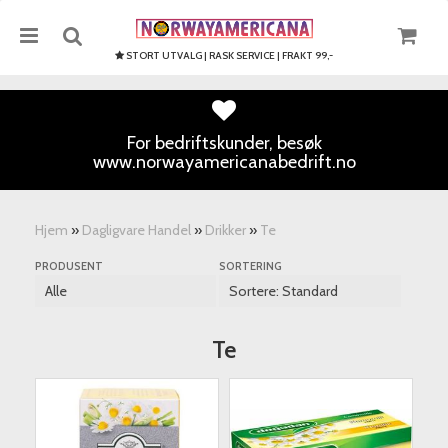
STORT UTVALG | RASK SERVICE | FRAKT 99,-
For bedriftskunder, besøk
www.norwayamericanabedrift.no
Nullstill
Trykk ENTER for å søke
Hjem
»
Dagligvare Handel
»
Drikker
»
Te
PRODUSENT
SORTERING
Te