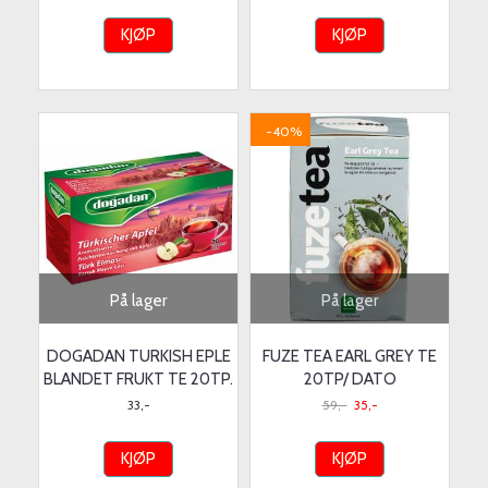
KJØP
KJØP
-40%
På lager
På lager
DOGADAN TURKISH EPLE
FUZE TEA EARL GREY TE
BLANDET FRUKT TE 20TP.
20TP/ DATO
33,-
59,-
35,-
KJØP
KJØP