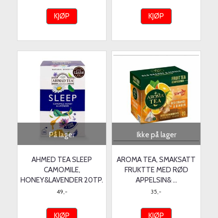
KJØP
KJØP
På lager
Ikke på lager
AHMED TEA SLEEP
AROMA TEA, SMAKSATT
CAMOMILE,
FRUKTTE MED RØD
HONEY&LAVENDER 20TP.
APPELSIN& ...
49,-
35,-
KJØP
KJØP