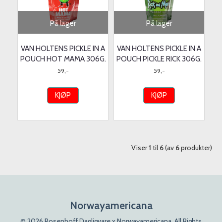
På lager
På lager
VAN HOLTENS PICKLE IN A
VAN HOLTENS PICKLE IN A
POUCH HOT MAMA 306G.
POUCH PICKLE RICK 306G.
59,-
59,-
KJØP
KJØP
Viser
1
til
6
(av
6
produkter)
Norwayamericana
© 2026 Rosenhoff Dagligvare x Norwayamericana. All Rights