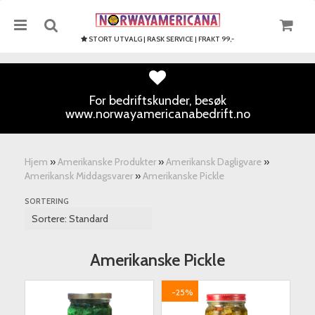
STORT UTVALG | RASK SERVICE | FRAKT 99,-
For bedriftskunder, besøk
www.norwayamericanabedrift.no
Nullstill
Trykk ENTER for å søke
Hjem
»
Amerikanske Produkter
»
Amerikansk Dagligvare
»
Amerikansk Middagsvarer
»
Amerikanske Pickle
SORTERING
Amerikanske Pickle
-25%