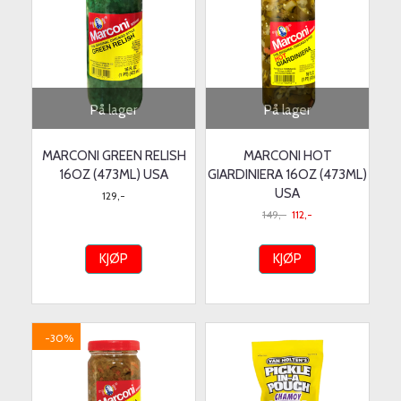
På lager
På lager
MARCONI GREEN RELISH
MARCONI HOT
16OZ (473ML) USA
GIARDINIERA 16OZ (473ML)
USA
129,-
149,-
112,-
KJØP
KJØP
-30%