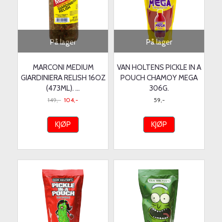
På lager
På lager
MARCONI MEDIUM
VAN HOLTENS PICKLE IN A
GIARDINIERA RELISH 16OZ
POUCH CHAMOY MEGA
(473ML). ...
306G.
149,-
104,-
59,-
KJØP
KJØP