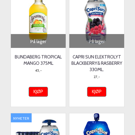
På lager
På lager
BUNDABERG TROPICAL
CAPRI SUN ELEKTROLYT
MANGO 375ML
BLACKBERRY& RASBERRY
330ML.
45,-
27,-
KJØP
KJØP
NYHETER