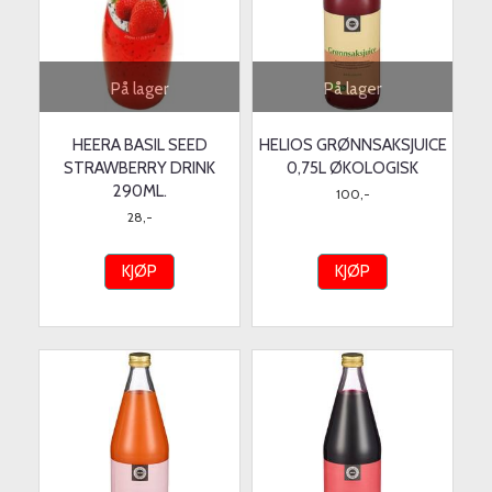
På lager
På lager
HEERA BASIL SEED
HELIOS GRØNNSAKSJUICE
STRAWBERRY DRINK
0,75L ØKOLOGISK
290ML.
100,-
28,-
KJØP
KJØP