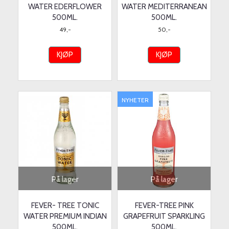
WATER EDERFLOWER
WATER MEDITERRANEAN
500ML.
500ML.
49,-
50,-
KJØP
KJØP
NYHETER
På lager
På lager
FEVER- TREE TONIC
FEVER-TREE PINK
WATER PREMIUM INDIAN
GRAPEFRUIT SPARKLING
500ML.
500ML.