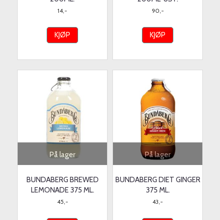
14,-
90,-
KJØP
KJØP
På lager
På lager
BUNDABERG BREWED
BUNDABERG DIET GINGER
LEMONADE 375 ML.
375 ML.
45,-
43,-