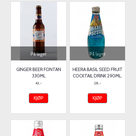
På lager
På lager
GINGER BEER FONTAN
HEERA BASIL SEED FRUIT
330ML
COCKTAIL DRINK 290ML.
43,-
28,-
KJØP
KJØP