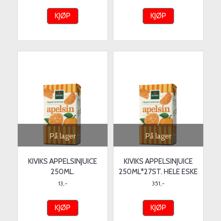
KJØP
KJØP
På lager
På lager
KIVIKS APPELSINJUICE
KIVIKS APPELSINJUICE
250ML.
250ML*27ST. HELE ESKE
13,-
351,-
KJØP
KJØP