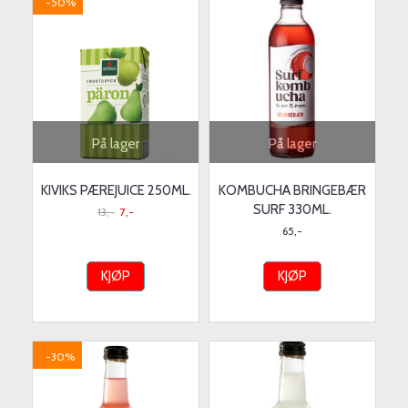
-50%
På lager
På lager
KIVIKS PÆREJUICE 250ML.
KOMBUCHA BRINGEBÆR
SURF 330ML.
13,-
7,-
65,-
KJØP
KJØP
-30%