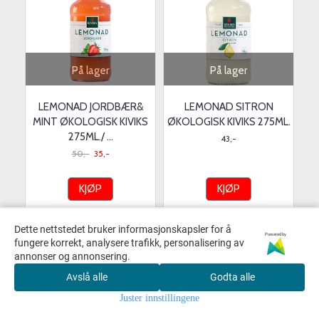
På lager
På lager
LEMONAD JORDBÆR&
LEMONAD SITRON
MINT ØKOLOGISK KIVIKS
ØKOLOGISK KIVIKS 275ML.
275ML./ ...
43,-
50,-
35,-
KJØP
KJØP
Dette nettstedet bruker informasjonskapsler for å
Powered by
fungere korrekt, analysere trafikk, personalisering av
annonser og annonsering.
Avslå alle
Godta alle
Juster innstillingene