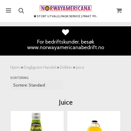
STORT UTVALG | RASK SERVICE | FRAKT 99,-
For bedriftskunder, besøk
www.norwayamericanabedrift.no
Nullstill
Trykk ENTER for å søke
Hjem
»
Dagligvare Handel
»
Drikker
»
Juice
SORTERING
Juice