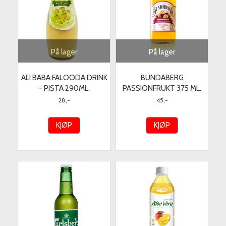
På lager
På lager
ALI BABA FALOODA DRINK
BUNDABERG
- PISTA 290ML.
PASSIONFRUKT 375 ML.
28,-
45,-
KJØP
KJØP