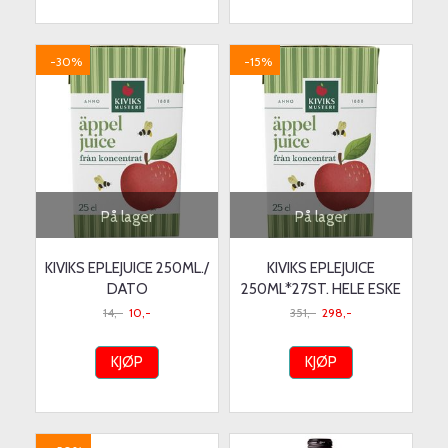
-30%
-15%
På lager
På lager
KIVIKS EPLEJUICE 250ML./
KIVIKS EPLEJUICE
DATO
250ML*27ST. HELE ESKE
14,-
10,-
351,-
298,-
KJØP
KJØP