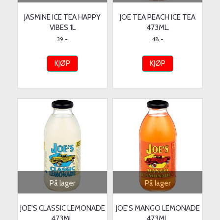
JASMINE ICE TEA HAPPY
JOE TEA PEACH ICE TEA
VIBES 1L
473ML.
39,-
48,-
KJØP
KJØP
På lager
På lager
JOE'S CLASSIC LEMONADE
JOE'S MANGO LEMONADE
473ML.
473ML.