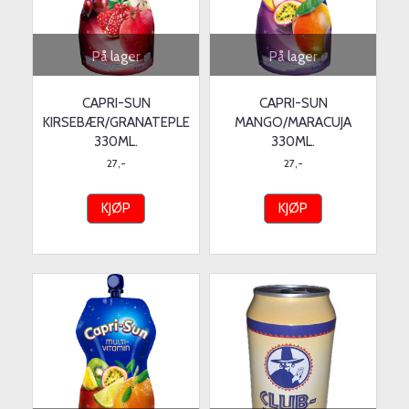
På lager
På lager
CAPRI-SUN
CAPRI-SUN
KIRSEBÆR/GRANATEPLE
MANGO/MARACUJA
330ML.
330ML.
27,-
27,-
KJØP
KJØP