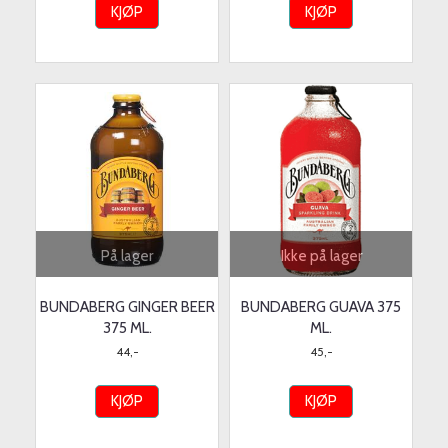
KJØP
KJØP
På lager
Ikke på lager
BUNDABERG GINGER BEER
BUNDABERG GUAVA 375
375 ML.
ML.
44,-
45,-
KJØP
KJØP