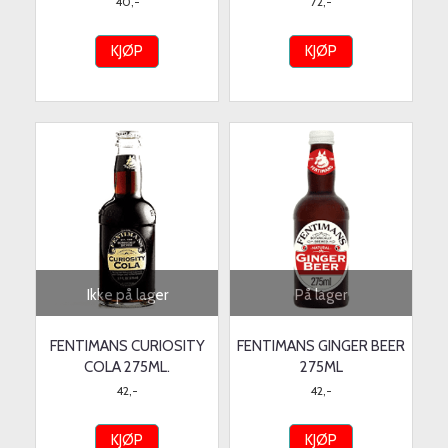
40,-
72,-
KJØP
KJØP
Ikke på lager
På lager
FENTIMANS CURIOSITY
FENTIMANS GINGER BEER
COLA 275ML.
275ML
42,-
42,-
KJØP
KJØP