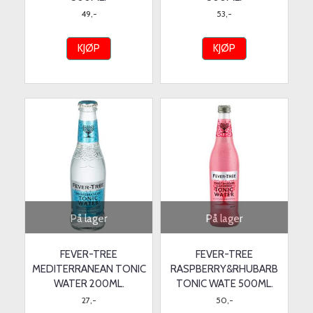
49,-
53,-
KJØP
KJØP
På lager
På lager
FEVER-TREE
FEVER-TREE
MEDITERRANEAN TONIC
RASPBERRY&RHUBARB
WATER 200ML.
TONIC WATE 500ML.
27,-
50,-