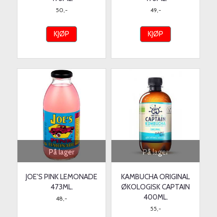
50,-
49,-
KJØP
KJØP
På lager
På lager
JOE'S PINK LEMONADE
KAMBUCHA ORIGINAL
473ML.
ØKOLOGISK CAPTAIN
400ML.
48,-
55,-