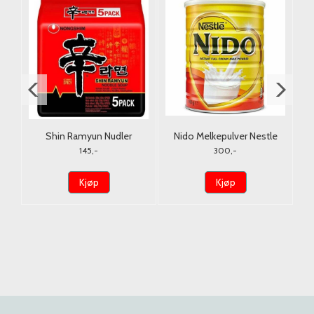
lla
Shin Ramyun Nudler
Nido Melkepulver Nestle
Nongshim 5x120g.
900G. (Tørrmelk)
145,-
300,-
Kjøp
Kjøp