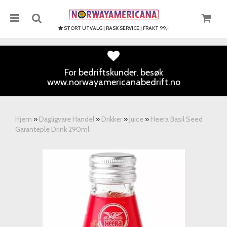
STORT UTVALG | RASK SERVICE | FRAKT 99,-
For bedriftskunder, besøk
www.norwayamericanabedrift.no
Nullstill
Trykk ENTER for å søke
Hjem
»
Dagligvare Handel
»
Drikker
»
Juice
»
Heera Basil Seed
Garanteple Drink 290ml.