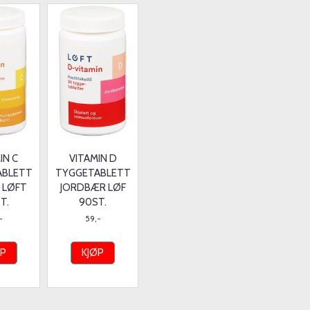
IN C
VITAMIN D
ABLETT
TYGGETABLETT
 LØFT
JORDBÆR LØF
T.
90ST.
-
59,-
ØP
KJØP