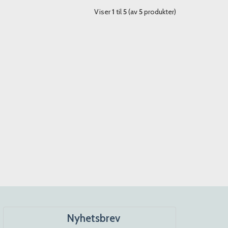
Viser
1
til
5
(av
5
produkter)
Nyhetsbrev