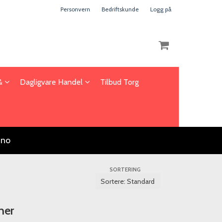
Personvern
Bedriftskunde
Logg på
 &
Dagligvare Handel
Tilbud Torg
Nullstill
Trykk ENTER for å søke
.no
SORTERING
ner