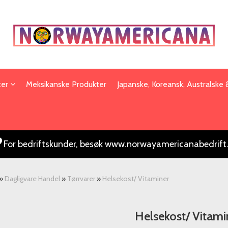
ter
Meksikanske Produkter
Japanske, Koreansk, Australske
For bedriftskunder, besøk www.norwayamericanabedrift
»
Dagligvare Handel
»
Tørrvarer
»
Helsekost/ Vitaminer
Helsekost/ Vitami