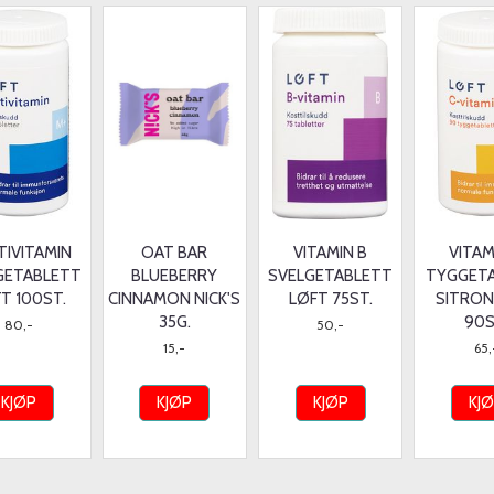
TIVITAMIN
OAT BAR
VITAMIN B
VITAM
GETABLETT
BLUEBERRY
SVELGETABLETT
TYGGET
T 100ST.
CINNAMON NICK'S
LØFT 75ST.
SITRON
35G.
90S
80,-
50,-
15,-
65,
KJØP
KJØP
KJØP
KJ