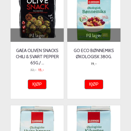
På lager
På lager
GAEA OLIVEN SNACKS
GO ECO BØNNEMIKS
CHILI & SVART PEPPER
ØKOLOGISK 380G.
65G./ ...
19,-
32,-
15,-
KJØP
KJØP