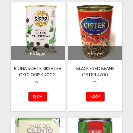
På lager
På lager
BIONA SORTE KIKERTER
BLACK EYED BEANS
ØKOLOGISK 400G.
CISTER 420G.
29,-
22,-
KJØP
KJØP