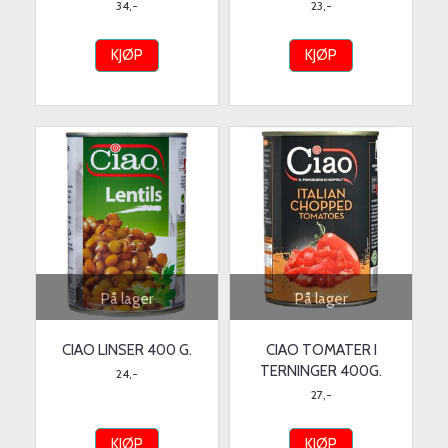
34,-
23,-
KJØP
KJØP
På lager
På lager
CIAO LINSER 400 G.
CIAO TOMATER I
TERNINGER 400G.
24,-
27,-
KJØP
KJØP