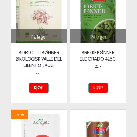
På lager
På lager
BORLOTTI BØNNER
BREKKEBØNNER
ØKOLOGISK VALLE DEL
ELDORADO 425G.
CILENTO 390G.
22,-
22,-
KJØP
KJØP
-50%