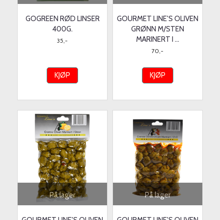
GOGREEN RØD LINSER
GOURMET LINE'S OLIVEN
400G.
GRØNN M/STEN
MARINERT I ...
35,-
70,-
KJØP
KJØP
På lager
På lager