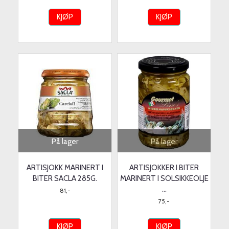
KJØP
KJØP
På lager
På lager
ARTISJOKK MARINERT I
ARTISJOKKER I BITER
BITER SACLA 285G.
MARINERT I SOLSIKKEOLJE
...
81,-
75,-
KJØP
KJØP