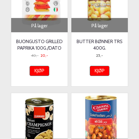
På lager
På lager
BUONGUSTO GRILLED
BUTTER BØNNER TRS
PAPRIKA 100G./DATO
400G.
40,-
20,-
25,-
KJØP
KJØP