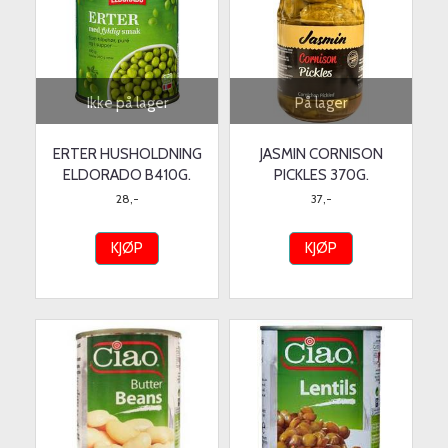
Ikke på lager
På lager
ERTER HUSHOLDNING
JASMIN CORNISON
ELDORADO B410G.
PICKLES 370G.
28,-
37,-
KJØP
KJØP