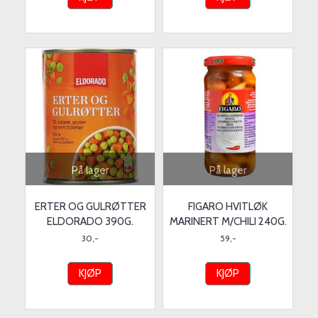
På lager
På lager
ERTER OG GULRØTTER
FIGARO HVITLØK
ELDORADO 390G.
MARINERT M/CHILI 240G.
30,-
59,-
KJØP
KJØP