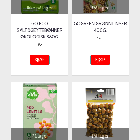
Ikke på lager
På lager
GO ECO
GOGREEN GRØNN LINSER
SALT&GEYTEBØNNER
400G.
ØKOLOGISK 380G.
40,-
19,-
KJØP
KJØP
På lager
På lager