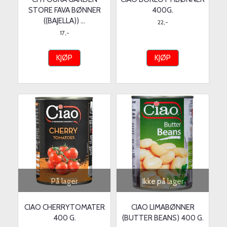
STORE FAVA BØNNER
400G.
((BAJELLA)) ...
22,-
17,-
KJØP
KJØP
På lager
Ikke på lager
CIAO CHERRYTOMATER
CIAO LIMABØNNER
400 G.
(BUTTER BEANS) 400 G.