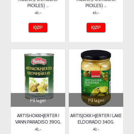
PICKLES) ...
PICKLES) ...
43,-
65,-
KJØP
KJØP
På lager
På lager
ARTISHOKKHJERTER I
ARTISJOKK HJERTER I LAKE
VANN PARADISO 390G.
ELDORADO 340G.
42,-
42,-