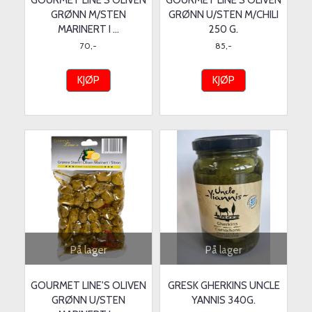
GOURMET LINE'S OLIVEN
GOURMET LINE'S OLIVEN
GRØNN M/STEN
GRØNN U/STEN M/CHILI
MARINERT I ...
250 G.
70,-
85,-
KJØP
KJØP
På lager
På lager
GOURMET LINE'S OLIVEN
GRESK GHERKINS UNCLE
GRØNN U/STEN
YANNIS 340G.