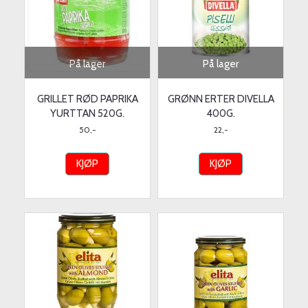
På lager
På lager
GRILLET RØD PAPRIKA
GRØNN ERTER DIVELLA
YURTTAN 520G.
400G.
50,-
22,-
KJØP
KJØP