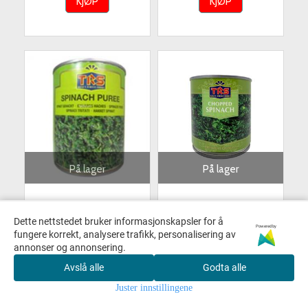
KJØP
KJØP
På lager
På lager
HAKKEDE SPINAT TRS
HAKKEDE SPINAT TRS
400G.
400G.
Dette nettstedet bruker informasjonskapsler for å
Powered by
fungere korrekt, analysere trafikk, personalisering av
29,-
37,-
annonser og annonsering.
Avslå alle
Godta alle
KJØP
KJØP
Juster innstillingene