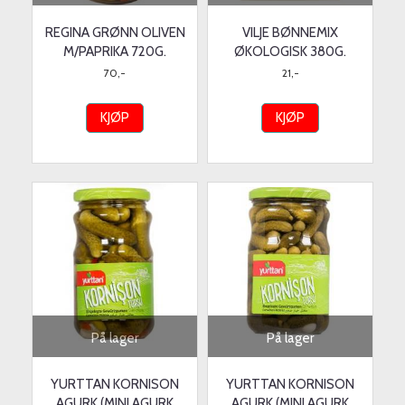
REGINA GRØNN OLIVEN
VILJE BØNNEMIX
M/PAPRIKA 720G.
ØKOLOGISK 380G.
70,-
21,-
KJØP
KJØP
På lager
På lager
YURTTAN KORNISON
YURTTAN KORNISON
AGURK (MINI AGURK
AGURK (MINI AGURK