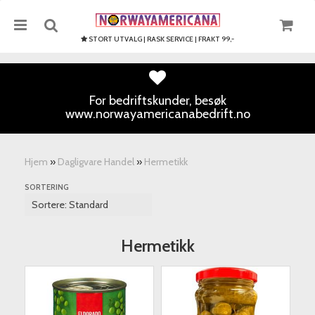
STORT UTVALG | RASK SERVICE | FRAKT 99,-
For bedriftskunder, besøk
www.norwayamericanabedrift.no
Nullstill
Trykk ENTER for å søke
Hjem
»
Dagligvare Handel
»
Hermetikk
SORTERING
Hermetikk