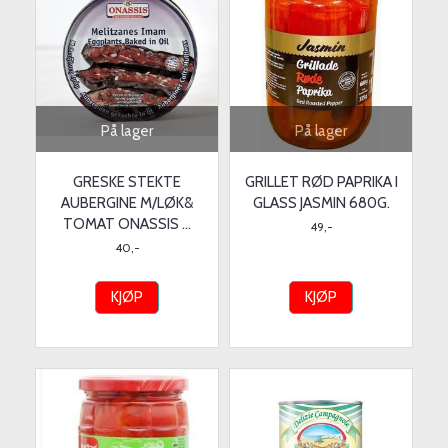
På lager
På lager
GRESKE STEKTE
GRILLET RØD PAPRIKA I
AUBERGINE M/LØK&
GLASS JASMIN 680G.
TOMAT ONASSIS ...
49,-
40,-
KJØP
KJØP