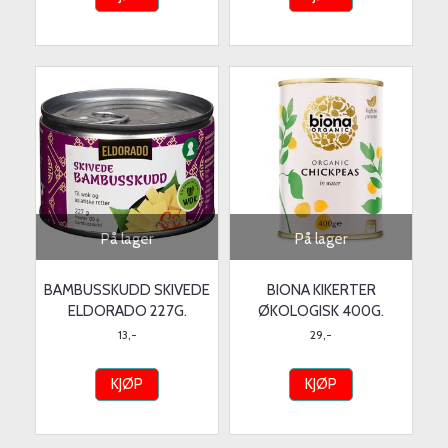
På lager
På lager
BAMBUSSKUDD SKIVEDE
BIONA KIKERTER
ELDORADO 227G.
ØKOLOGISK 400G.
13,-
29,-
KJØP
KJØP