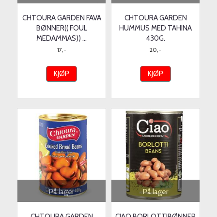
CHTOURA GARDEN FAVA
CHTOURA GARDEN
BØNNER(( FOUL
HUMMUS MED TAHINA
MEDAMMAS)) ...
430G.
17,-
20,-
KJØP
KJØP
På lager
På lager
CHTOURA GARDEN
CIAO BORLOTTIBØNNER