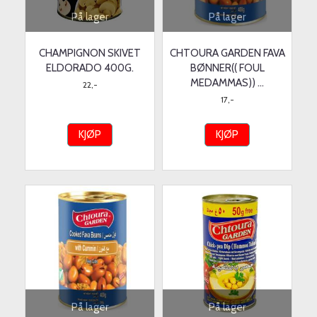
På lager
På lager
CHAMPIGNON SKIVET
CHTOURA GARDEN FAVA
ELDORADO 400G.
BØNNER(( FOUL
MEDAMMAS)) ...
22,-
17,-
KJØP
KJØP
På lager
På lager