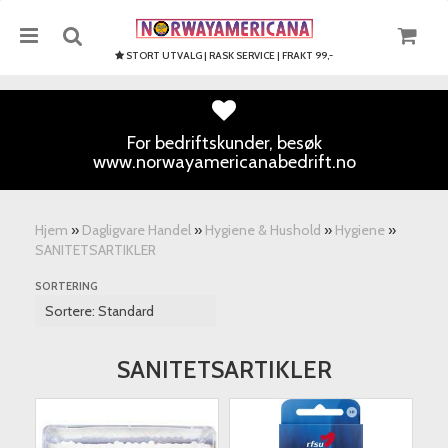
STORT UTVALG | RASK SERVICE | FRAKT 99,-
For bedriftskunder, besøk
www.norwayamericanabedrift.no
Nullstill
Trykk ENTER for å søke
Hjem
»
Dagligvare Handel
»
Hygiene & Hushold
»
Hygiene
»
SANITETSARTIKLER
SORTERING
SANITETSARTIKLER