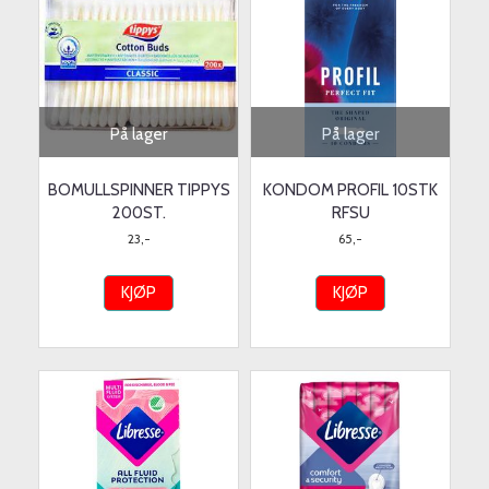
På lager
På lager
BOMULLSPINNER TIPPYS
KONDOM PROFIL 10STK
200ST.
RFSU
23,-
65,-
KJØP
KJØP