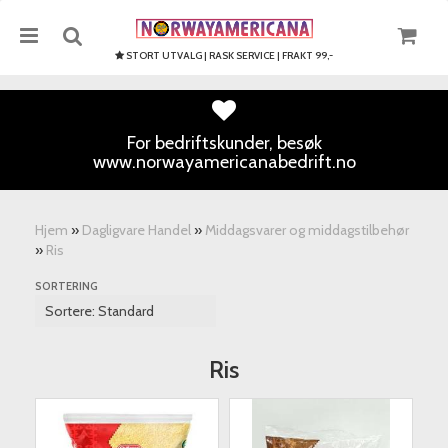
STORT UTVALG | RASK SERVICE | FRAKT 99,-
For bedriftskunder, besøk
www.norwayamericanabedrift.no
Nullstill
Trykk ENTER for å søke
Hjem
»
Dagligvare Handel
»
Middagsvarer og middagstilbehør
»
Ris
SORTERING
Ris