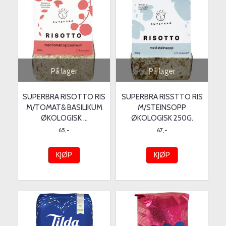
På lager
På lager
SUPERBRA RISOTTO RIS
SUPERBRA RISSTTO RIS
M/TOMAT& BASILIKUM
M/STEINSOPP
ØKOLOGISK ...
ØKOLOGISK 250G.
65,-
67,-
KJØP
KJØP