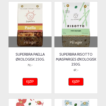
På lager
På lager
SUPERBRA PAELLA
SUPERBRA RISOTTO
ØKOLOGISK 250G.
M/ASPARGES ØKOLOGISK
250G.
72,-
67,-
KJØP
KJØP