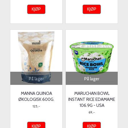
KJØP
KJØP
På lager
På lager
MANNA QUINOA
MARUCHAN BOWL
ØKOLOGISK 600G.
INSTANT RICE EDAMAME
106.9G - USA
125,-
69,-
KJØP
KJØP