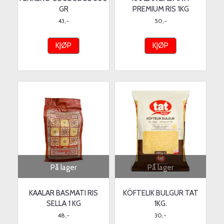
GR
PREMIUM RIS 1KG
43,-
50,-
KJØP
KJØP
På lager
På lager
KAALAR BASMATI RIS
KÖFTELIK BULGUR TAT
SELLA 1 KG
1KG.
48,-
30,-