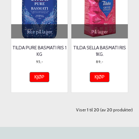
Ikke på lager
På lager
TILDA PURE BASMATI RIS 1
TILDA SELLA BASMATI RIS
KG
1KG.
95,-
89,-
KJØP
KJØP
Viser
1
til
20
(av
20
produkter)