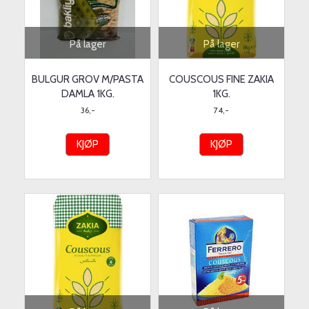
På lager
På lager
BULGUR GROV M/PASTA
COUSCOUS FINE ZAKIA
DAMLA 1KG.
1KG.
36,-
74,-
KJØP
KJØP