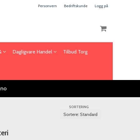
Personvern
Bedriftskunde
Logg på
 &
Dagligvare Handel
Tilbud Torg
Nullstill
Trykk ENTER for å søke
.no
SORTERING
eri