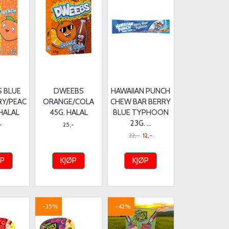
 BLUE
DWEEBS
HAWAIIAN PUNCH
RY/PEAC
ORANGE/COLA
CHEW BAR BERRY
/HALAL
45G. HALAL
BLUE TYPHOON
23G. ...
-
25,-
22,-
12,-
ØP
KJØP
KJØP
-35%
-42%