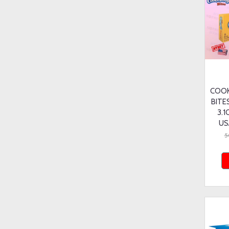
COOK
BITE
3.1
US
5