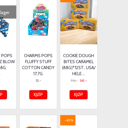
 lager
 POPS
CHARMS POPS
COOKIE DOUGH
ZZ BLOW
FLUFFY STUFF
BITES CARAMEL
18G.
COTTON CANDY
(88G)*12ST.. USA/
17,7G.
HELE ...
-
13,-
516,-
361,-
ØP
KJØP
KJØP
-45%