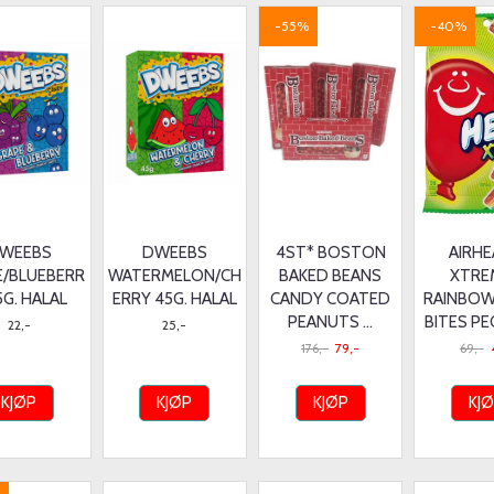
-55%
-40%
WEEBS
DWEEBS
4ST* BOSTON
AIRH
E/BLUEBERR
WATERMELON/CH
BAKED BEANS
XTRE
5G. HALAL
ERRY 45G. HALAL
CANDY COATED
RAINBOW
PEANUTS ...
BITES PEG
22,-
25,-
176,-
79,-
69,-
KJØP
KJØP
KJØP
KJ