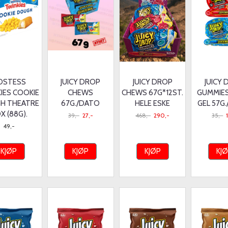
OSTESS
JUICY DROP
JUICY DROP
JUICY
IES COOKIE
CHEWS
CHEWS 67G*12ST.
GUMMIE
H THEATRE
67G./DATO
HELE ESKE
GEL 57G
X (88G).
39,-
27,-
468,-
290,-
35,-
49,-
KJØP
KJØP
KJØP
KJ