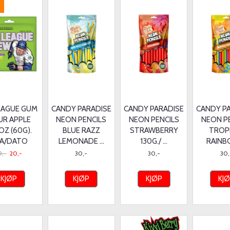
LEAGUE GUM
CANDY PARADISE
CANDY PARADISE
CANDY P
UR APPLE
NEON PENCILS
NEON PENCILS
NEON P
OZ (60G).
BLUE RAZZ
STRAWBERRY
TROP
A/DATO
LEMONADE ...
130G./ ...
RAINBO
9,-
20,-
30,-
30,-
30,
KJØP
KJØP
KJØP
KJ