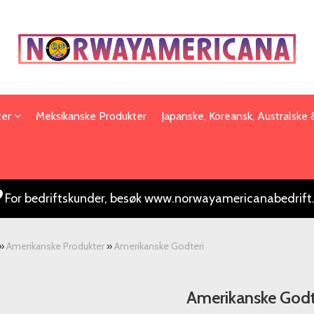
ter
Meksikanske Produkter
Japanske, Koreansk, Australske
For bedriftskunder, besøk www.norwayamericanabedrift
»
Amerikanske Produkter
»
Amerikanske Godteri
Amerikanske Godt