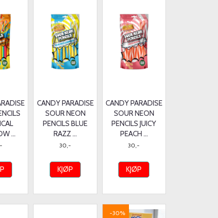
ARADISE
CANDY PARADISE
CANDY PARADISE
ENCILS
SOUR NEON
SOUR NEON
ICAL
PENCILS BLUE
PENCILS JUICY
W ...
RAZZ ...
PEACH ...
-
30,-
30,-
ØP
KJØP
KJØP
-30%