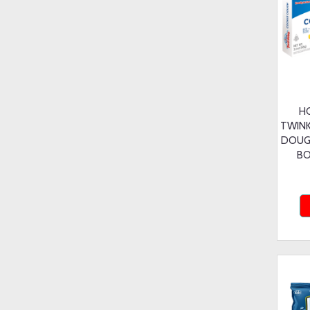
H
TWINK
DOUG
BO