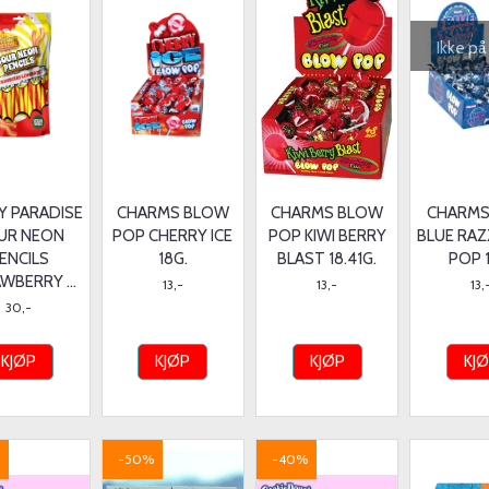
Ikke på
Y PARADISE
CHARMS BLOW
CHARMS BLOW
CHARMS
UR NEON
POP CHERRY ICE
POP KIWI BERRY
BLUE RA
ENCILS
18G.
BLAST 18.41G.
POP 
WBERRY ...
13,-
13,-
13,
30,-
KJØP
KJØP
KJØP
KJ
-50%
-40%