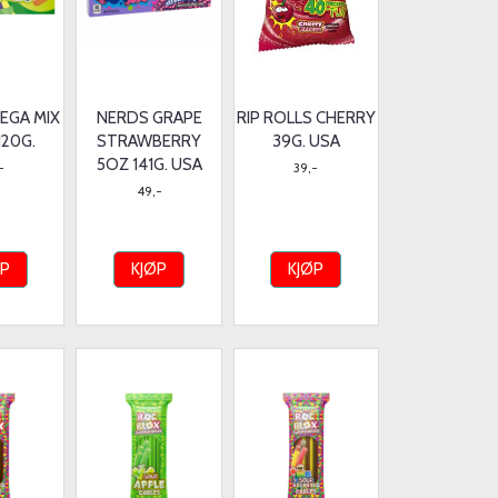
MEGA MIX
NERDS GRAPE
RIP ROLLS CHERRY
120G.
STRAWBERRY
39G. USA
5OZ 141G. USA
-
39,-
49,-
ØP
KJØP
KJØP