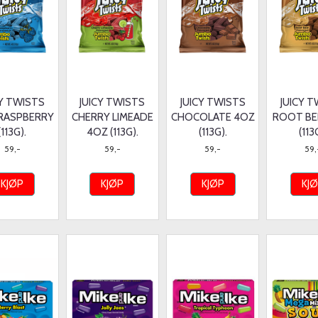
CY TWISTS
JUICY TWISTS
JUICY TWISTS
JUICY 
 RASPBERRY
CHERRY LIMEADE
CHOCOLATE 4OZ
ROOT BE
(113G).
4OZ (113G).
(113G).
(113
59,-
59,-
59,-
59,
KJØP
KJØP
KJØP
KJ