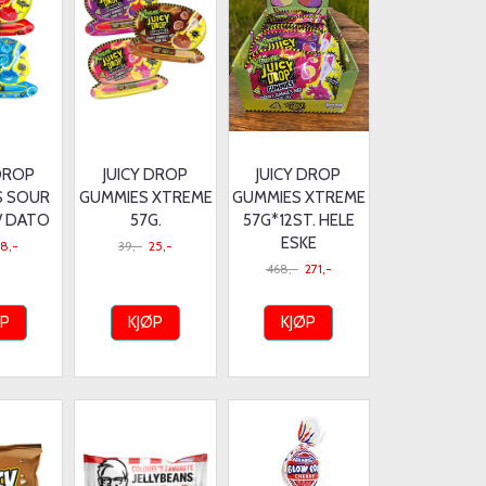
 DROP
JUICY DROP
JUICY DROP
S SOUR
GUMMIES XTREME
GUMMIES XTREME
./ DATO
57G.
57G*12ST. HELE
ESKE
18,-
39,-
25,-
468,-
271,-
ØP
KJØP
KJØP