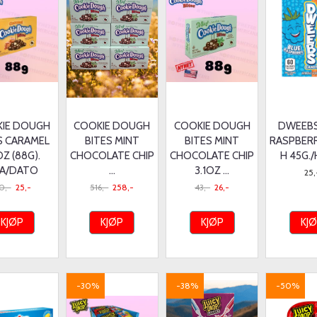
IE DOUGH
COOKIE DOUGH
COOKIE DOUGH
DWEEBS
S CARAMEL
BITES MINT
BITES MINT
RASPBER
OZ (88G).
CHOCOLATE CHIP
CHOCOLATE CHIP
H 45G.
A/DATO
...
3.1OZ ...
25,
0,-
25,-
516,-
258,-
43,-
26,-
KJØP
KJØP
KJØP
KJ
-30%
-38%
-50%