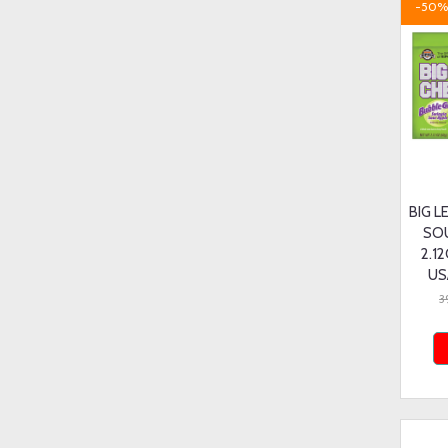
-50%
BIG 
SO
2.12
US
3