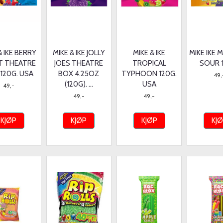
& IKE BERRY
MIKE & IKE JOLLY
MIKE & IKE
MIKE IKE 
T THEATRE
JOES THEATRE
TROPICAL
SOUR 
120G. USA
BOX 4.25OZ
TYPHOON 120G.
49,
(120G). ...
USA
49,-
49,-
49,-
KJØP
KJØP
KJØP
KJ