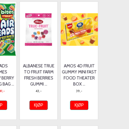
EADS
ALBANESE TRUE
AMOS 4D FRUIT
MES
TO FRUIT FARM
GUMMY MINI FAST
 BERRY
FRESH BERRIES
FOOD THEATER
 BAG ...
GUMMI ...
BOX ...
41,-
43,-
39,-
ØP
KJØP
KJØP