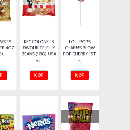
TWISTS
KFC COLONEL'S
LOLLIPOPS
ER 4OZ
FAVOURITE JELLY
CHARMS BLOW
G).
BEANS (113G). USA
POP CHERRY 1ST.
-
70,-
12,-
ØP
KJØP
KJØP
Ikke på lager