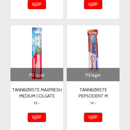
KJØP
KJØP
På lager
På lager
TANNBØRSTE MAXFRESH
TANNBØRSTE
MEDIUM COLGATE
PEPSODENT M
29,-
14,-
KJØP
KJØP