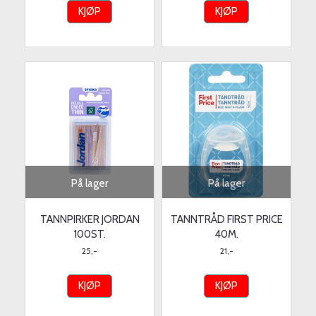
KJØP
KJØP
På lager
På lager
TANNPIRKER JORDAN
TANNTRÅD FIRST PRICE
100ST.
40M.
25,-
21,-
KJØP
KJØP