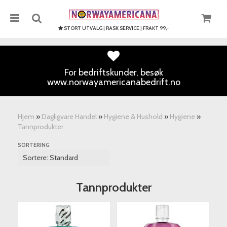
STORT UTVALG | RASK SERVICE | FRAKT 99,-
For bedriftskunder, besøk
www.norwayamericanabedrift.no
Nullstill
Trykk ENTER for å søke
Hjem
»
Dagligvare Handel
»
Hygiene & Hushold
»
Hygiene
»
Tannprodukter
SORTERING
Tannprodukter