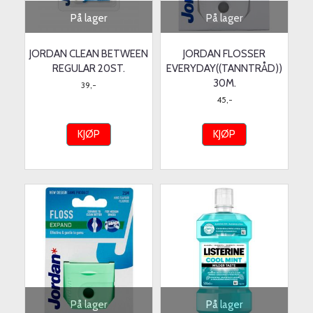
På lager
På lager
JORDAN CLEAN BETWEEN
JORDAN FLOSSER
REGULAR 20ST.
EVERYDAY((TANNTRÅD))
30M.
39,-
45,-
KJØP
KJØP
På lager
På lager