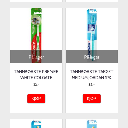
På lager
På lager
TANNBØRSTE PREMIER
TANNBØRSTE TARGET
WHITE COLGATE
MEDIUM JORDAN 1PK.
22,-
35,-
KJØP
KJØP