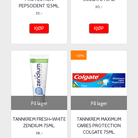
PEPSODENT 125ML.
30,-
35,-
KJØP
KJØP
-33%
På lager
På lager
TANNKREM FRESH+WHITE
TANNKREM MAXIMUM
ZENDIUM 75ML.
CARIES PROTECTION
COLGATE 75ML.
38,-