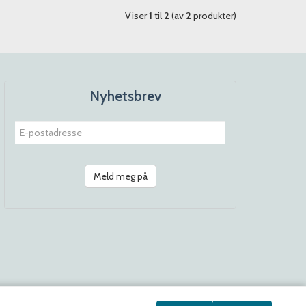
Viser
1
til
2
(av
2
produkter)
Nyhetsbrev
Meld meg på