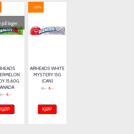
-35%
e på lager
IRHEADS
AIRHEADS WHITE
ERMELON
MYSTERY 15G
Y 15,60G.
(CAN)
CANADA
12,-
8,-
12,-
8,-
KJØP
KJØP