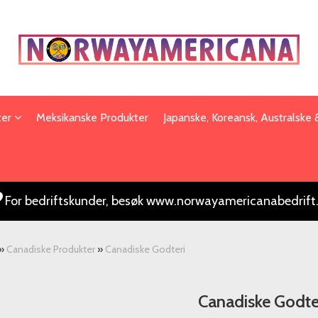
ter
Meksikanske Produkter
Japanske, Koreansk, Australske
For bedriftskunder, besøk www.norwayamericanabedrift
»
Canadiske Produkter
»
Canadiske Godteri
Canadiske Godte