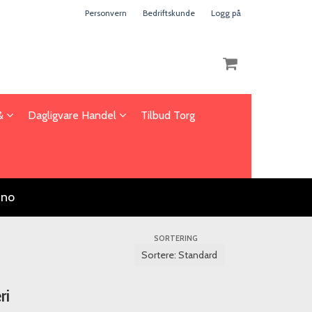
Personvern
Bedriftskunde
Logg på
 &
Dagligvare Handel
Tilbud Torg
Nullstill
Trykk ENTER for å søke
.no
SORTERING
ri