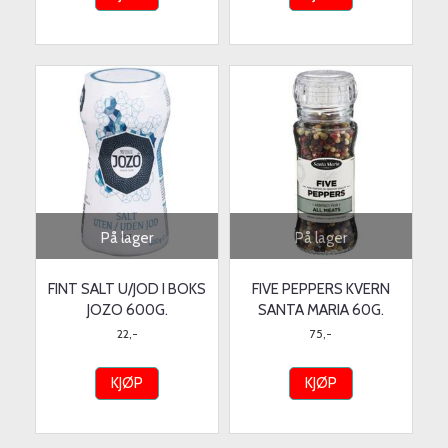
På lager
På lager
FINT SALT U/JOD I BOKS
FIVE PEPPERS KVERN
JOZO 600G.
SANTA MARIA 60G.
22,-
75,-
KJØP
KJØP