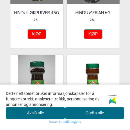
HINDU LØKPULVER 48G.
HINDU MERIAN 6G.
28,-
28,-
KJØP
KJØP
Dette nettstedet bruker informasjonskapsler for å
Powered by
fungere korrekt, analysere trafikk, personalisering av
annonser og annonsering.
På lager
På lager
Avslå alle
Godta alle
HINDU NELIK HEL 190G.
HINDU NELLIK MALT 300G.
Juster innstillingene
159,-
215,-