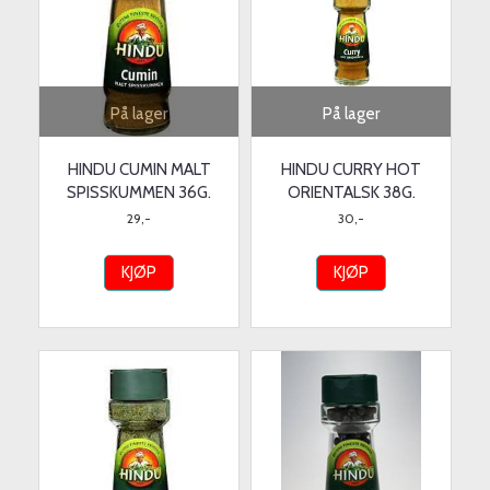
På lager
På lager
HINDU CUMIN MALT
HINDU CURRY HOT
SPISSKUMMEN 36G.
ORIENTALSK 38G.
29,-
30,-
KJØP
KJØP