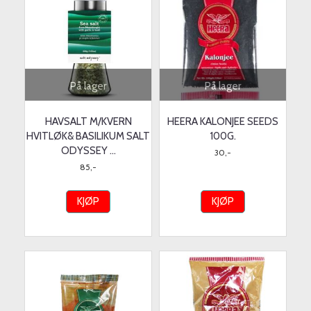
På lager
På lager
HAVSALT M/KVERN
HEERA KALONJEE SEEDS
HVITLØK& BASILIKUM SALT
100G.
ODYSSEY ...
30,-
85,-
KJØP
KJØP