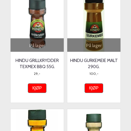
På lager
På lager
HINDU GRILLKRYDDER
HINDU GURKEMEIE MALT
TEXMEX BBQ 55G.
290G.
29,-
100,-
KJØP
KJØP