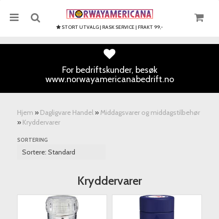
STORT UTVALG | RASK SERVICE | FRAKT 99,-
For bedriftskunder, besøk
www.norwayamericanabedrift.no
Nullstill
Trykk ENTER for å søke
Hjem
»
Dagligvare Handel
»
Middagsvarer og middagstilbehør
»
Kryddervarer
SORTERING
Kryddervarer