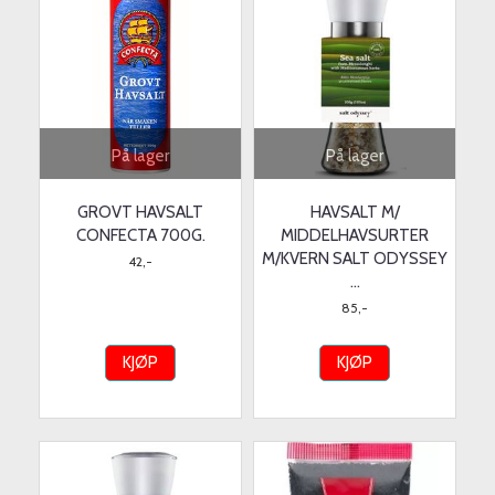
På lager
På lager
GROVT HAVSALT
HAVSALT M/
CONFECTA 700G.
MIDDELHAVSURTER
M/KVERN SALT ODYSSEY
42,-
...
85,-
KJØP
KJØP