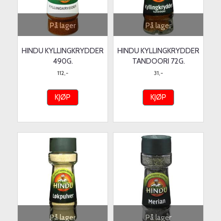
På lager
På lager
HINDU KYLLINGKRYDDER
HINDU KYLLINGKRYDDER
490G.
TANDOORI 72G.
112,-
31,-
KJØP
KJØP
På lager
På lager