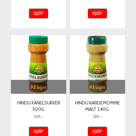
KJØP
KJØP
På lager
På lager
HINDU KANELSUKKER
HINDU KARDEMOMME
500G.
MALT 240G.
105,-
225,-
KJØP
KJØP