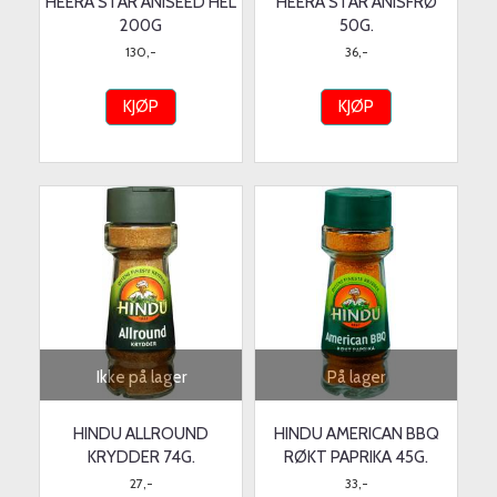
HEERA STAR ANISEED HEL
HEERA STAR ANISFRØ
200G
50G.
130,-
36,-
KJØP
KJØP
Ikke på lager
På lager
HINDU ALLROUND
HINDU AMERICAN BBQ
KRYDDER 74G.
RØKT PAPRIKA 45G.
27,-
33,-