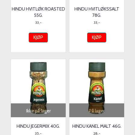
HINDU HVITLØK ROASTED
HINDU HVITLØKSSALT
55G.
78G.
33,-
33,-
KJØP
KJØP
Ikke på lager
På lager
HINDU JEGERMIX 40G.
HINDU KANEL MALT 46G.
35,-
28,-