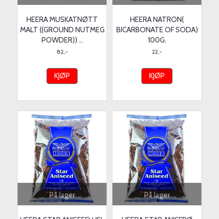
HEERA MUSKATNØTT
HEERA NATRON(
MALT ((GROUND NUTMEG
BICARBONATE OF SODA)
POWDER)) ...
100G.
82,-
22,-
KJØP
KJØP
På lager
På lager