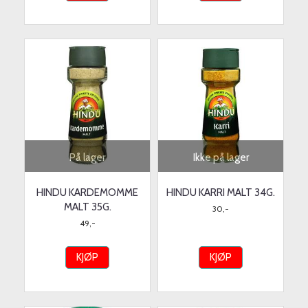
På lager
Ikke på lager
HINDU KARDEMOMME
HINDU KARRI MALT 34G.
MALT 35G.
30,-
49,-
KJØP
KJØP