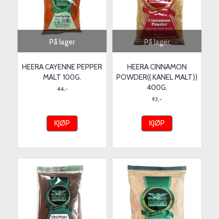
På lager
På lager
HEERA CAYENNE PEPPER
HEERA CINNAMON
MALT 100G.
POWDER(( KANEL MALT))
400G.
44,-
93,-
KJØP
KJØP