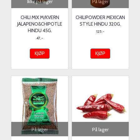
Ikke på lager
På lager
CHILI MIX M/KVERN
CHILIPOWDER MEXICAN
JALAPENO&CHIPOTLE
STYLE HINDU 320G.
HINDU 45G.
125,-
47,-
KJØP
KJØP
På lager
På lager