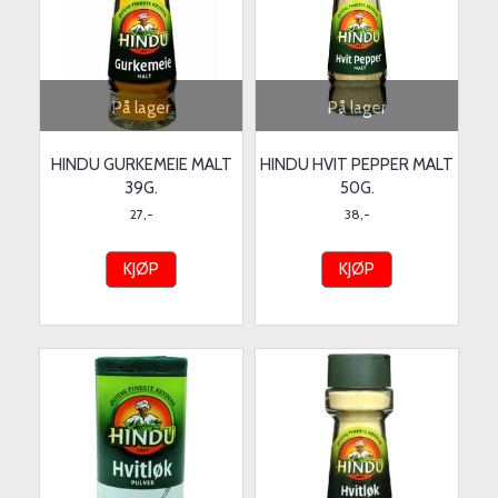
På lager
På lager
HINDU GURKEMEIE MALT
HINDU HVIT PEPPER MALT
39G.
50G.
27,-
38,-
KJØP
KJØP