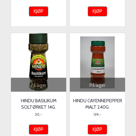
KJØP
KJØP
På lager
På lager
HINDU BASILIKUM
HINDU CAYENNEPEPPER
SOLTØRKET 14G.
MALT 240G.
30,-
139,-
KJØP
KJØP