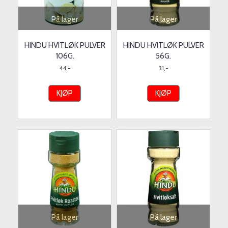
På lager
På lager
HINDU HVITLØK PULVER
HINDU HVITLØK PULVER
106G.
56G.
44,-
31,-
KJØP
KJØP
På lager
På lager