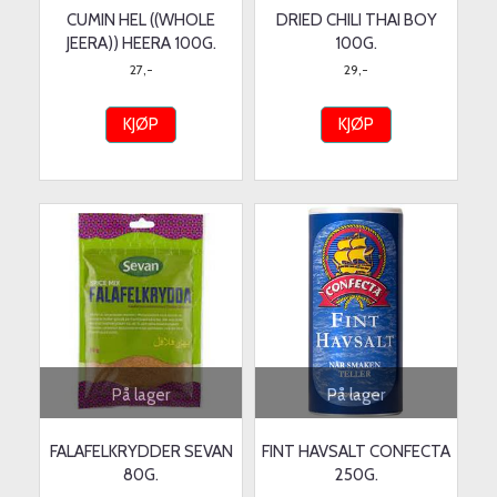
CUMIN HEL ((WHOLE
DRIED CHILI THAI BOY
JEERA)) HEERA 100G.
100G.
27,-
29,-
KJØP
KJØP
På lager
På lager
FALAFELKRYDDER SEVAN
FINT HAVSALT CONFECTA
80G.
250G.