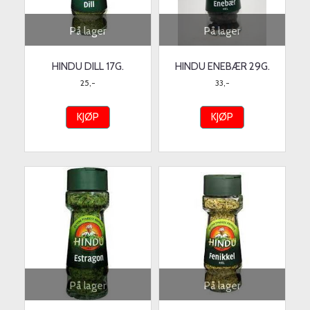
På lager
På lager
HINDU DILL 17G.
HINDU ENEBÆR 29G.
25,-
33,-
KJØP
KJØP
På lager
På lager