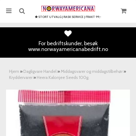
STORT UTVALG | RASK SERVICE | FRAKT 99,-
For bedriftskunder, besøk
www.norwayamericanabedrift.no
Nullstill
Trykk ENTER for å søke
Hjem
»
Dagligvare Handel
»
Middagsvarer og middagstilbehør
»
Kryddervarer
»
Heera Kalonjee Seeds 100g.