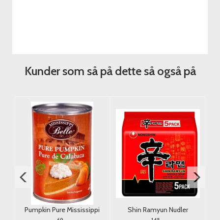
Kunder som så på dette så også på
y
Pumpkin Pure Mississippi
Shin Ramyun Nudler
Belle 425g. USA
Nongshim 5x120g.
69,-
145,-