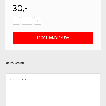
30,-
-
+
LEGG I HANDLEKURV
PÅ LAGER
Informasjon