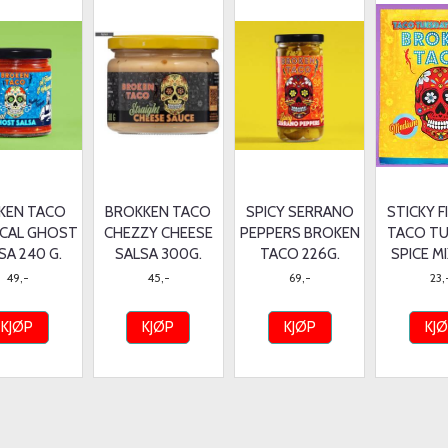
KEN TACO
BROKKEN TACO
SPICY SERRANO
STICKY 
CAL GHOST
CHEZZY CHEESE
PEPPERS BROKEN
TACO T
SA 240 G.
SALSA 300G.
TACO 226G.
SPICE MI
49,-
45,-
69,-
23,
KJØP
KJØP
KJØP
KJ