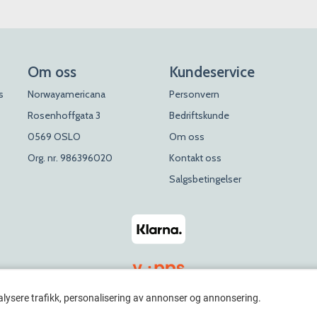
Om oss
Kundeservice
s
Norwayamericana
Personvern
Rosenhoffgata 3
Bedriftskunde
0569 OSLO
Om oss
Org. nr. 986396020
Kontakt oss
Salgsbetingelser
alysere trafikk, personalisering av annonser og annonsering.
© 2026 Rosenhoff Dagligvare x Norwayamericana. All Rights Reserved