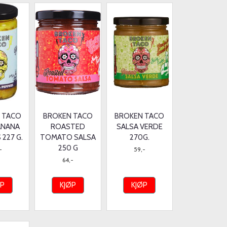
 TACO
BROKEN TACO
BROKEN TACO
ANANA
ROASTED
SALSA VERDE
 227 G.
TOMATO SALSA
270G.
250 G
-
59,-
64,-
ØP
KJØP
KJØP