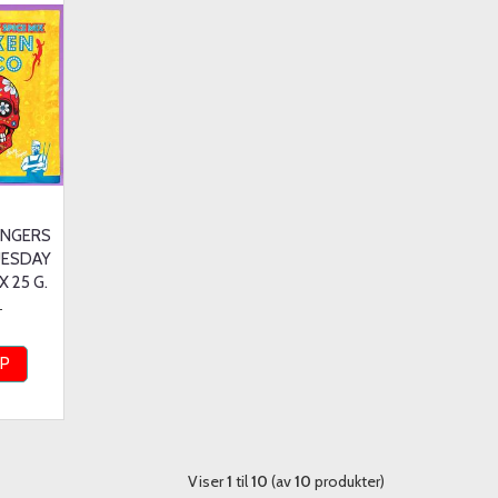
FINGERS
UESDAY
X 25 G.
-
ØP
Viser
1
til
10
(av
10
produkter)