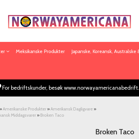
ter
Meksikanske Produkter
Japanske, Koreansk, Australske
For bedriftskunder, besøk www.norwayamericanabedrift
»
Amerikanske Produkter
»
Amerikansk Dagligvare
»
kansk Middagsvarer
»
Broken Taco
Broken Taco