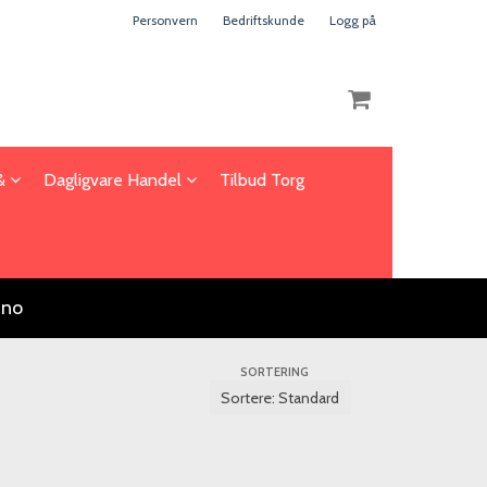
Personvern
Bedriftskunde
Logg på
 &
Dagligvare Handel
Tilbud Torg
Nullstill
Trykk ENTER for å søke
.no
SORTERING