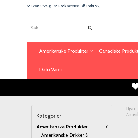
Stort utvalg |
Rask service |
Frakt 99,-
Amerikanske Produkter
Canadiske Produk
Dato Varer
Hjem
Ameri
Kategorier
Amerikanske Produkter
Amerikanske Drikker &