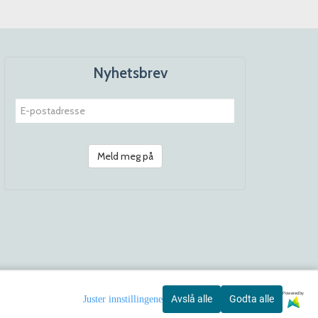
Nyhetsbrev
Meld meg på
Powered by
Avslå alle
Godta alle
Juster innstillingene