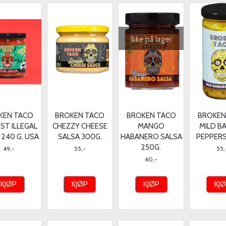
Ikke på lager
KEN TACO
BROKEN TACO
BROKEN TACO
BROKEN
ST ILLEGAL
CHEZZY CHEESE
MANGO
MILD B
 240 G. USA
SALSA 300G.
HABANERO SALSA
PEPPERS
250G.
49,-
55,-
55,
60,-
KJØP
KJØP
KJØP
KJ