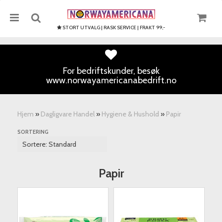
STORT UTVALG | RASK SERVICE | FRAKT 99,-
For bedriftskunder, besøk
www.norwayamericanabedrift.no
Nullstill
Trykk ENTER for å søke
Hjem
»
Dagligvare Handel
»
Hygiene & Hushold
»
Papir
SORTERING
Papir