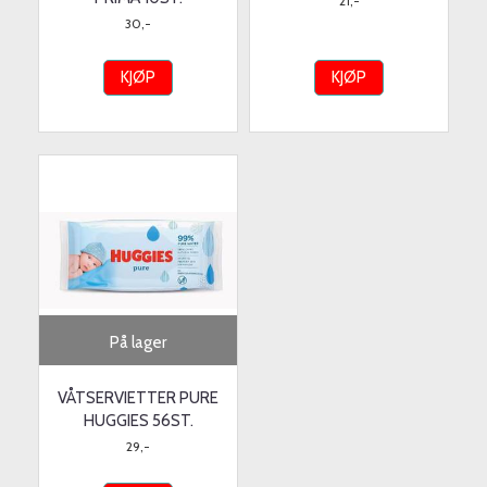
21,-
30,-
KJØP
KJØP
På lager
VÅTSERVIETTER PURE
HUGGIES 56ST.
29,-