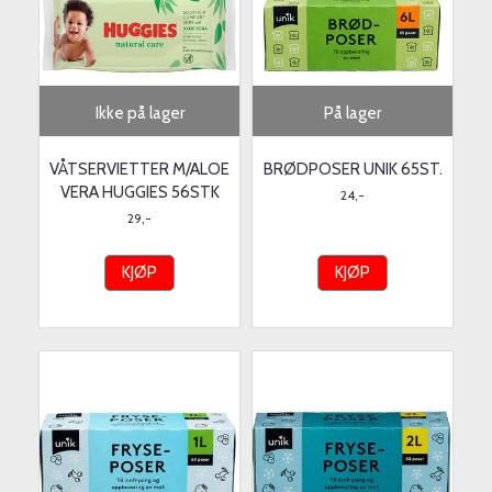
Ikke på lager
På lager
VÅTSERVIETTER M/ALOE
BRØDPOSER UNIK 65ST.
VERA HUGGIES 56STK
24,-
29,-
KJØP
KJØP