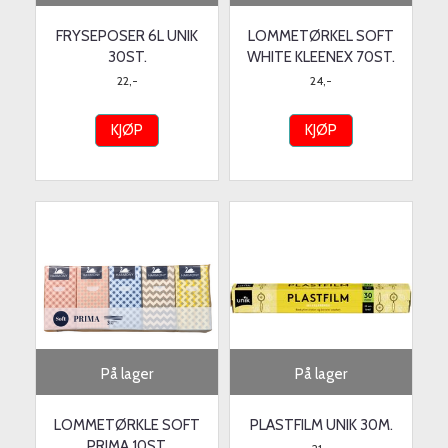
FRYSEPOSER 6L UNIK
LOMMETØRKEL SOFT
30ST.
WHITE KLEENEX 70ST.
22,-
24,-
KJØP
KJØP
På lager
På lager
LOMMETØRKLE SOFT
PLASTFILM UNIK 30M.
PRIMA 10ST.