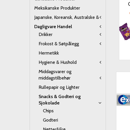
Meksikanske Produkter
Japanske, Koreansk, Australske &
Dagligvare Handel
Drikker
Frokost & Søtpålegg
Hermetikk
Hygiene & Hushold
Middagsvarer og
middagstilbehør
Rullepapir og Lighter
Snacks & Godteri og
Sjokolade
Chips
Godteri
Nøtter&Frø