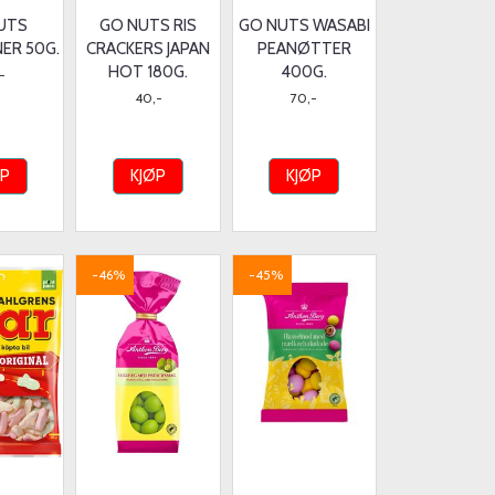
UTS
GO NUTS RIS
GO NUTS WASABI
NER 50G.
CRACKERS JAPAN
PEANØTTER
HOT 180G.
400G.
-
40,-
70,-
ØP
KJØP
KJØP
-46%
-45%