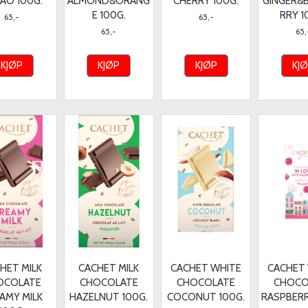
AO 100G.
ALMOND&ORANG
CHERRY 100G.
GINGER&
E 100G.
RRY 1
65,-
65,-
65,-
65,
KJØP
KJØP
KJØP
KJ
HET MILK
CACHET MILK
CACHET WHITE
CACHET
OCOLATE
CHOCOLATE
CHOCOLATE
CHOCO
AMY MILK
HAZELNUT 100G.
COCONUT 100G.
RASPBERR