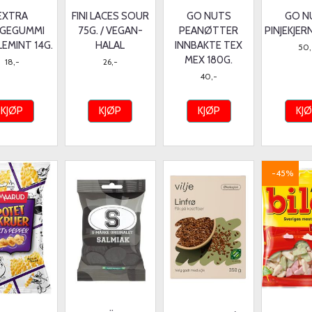
EXTRA
FINI LACES SOUR
GO NUTS
GO N
GEGUMMI
75G. / VEGAN-
PEANØTTER
PINJEKJER
EMINT 14G.
HALAL
INNBAKTE TEX
50,
MEX 180G.
18,-
26,-
40,-
KJØP
KJØP
KJØP
KJ
-45%