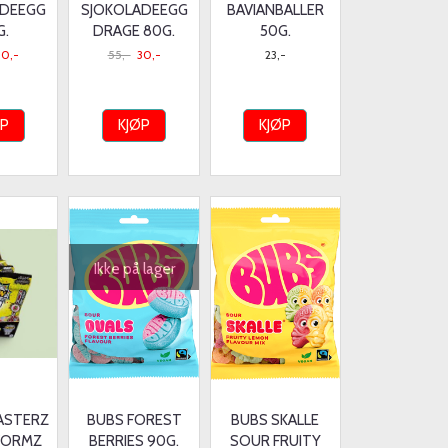
ADEEGG
SJOKOLADEEGG
BAVIANBALLER
G.
DRAGE 80G.
50G.
30,-
55,-
30,-
23,-
ØP
KJØP
KJØP
Ikke på lager
LASTERZ
BUBS FOREST
BUBS SKALLE
WORMZ
BERRIES 90G.
SOUR FRUITY