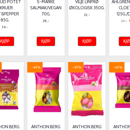
UD POTET
S-MÄRKE
VILJE LINFRØ
AHLGREN
KRUER
SALMIAK/VEGAN
ØKOLOGISK 350G.
CLOE
T&PEPPER
70G.
125G.
32,-
85G.
28,-
29,-
34,-
KJØP
KJØP
KJØP
KJ
-45%
-45%
-45%
HON BERG
ANTHON BERG
ANTHON BERG
ANTHON