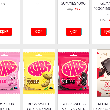
GUMMIES 100G.
GUMM
20,-
30,-
100G*16S
40,-
23,-
...
640,-
KJØP
KJØP
KJØP
KJ
BS SOUR
BUBS SWEET
BUBS SWEET&
CACHAT
SKALLE
OUALS BANAN
SALTY SKALLE
DARK CH