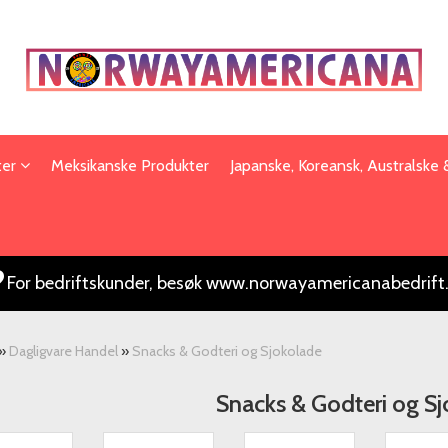
ter
Meksikanske Produkter
Japanske, Koreansk, Australske
For bedriftskunder, besøk www.norwayamericanabedrift
»
Dagligvare Handel
»
Snacks & Godteri og Sjokolade
Snacks & Godteri og S