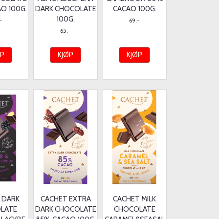
O 100G.
DARK CHOCOLATE
CACAO 100G.
100G.
-
69,-
65,-
ØP
KJØP
KJØP
 DARK
CACHET EXTRA
CACHET MILK
LATE
DARK CHOCOLATE
CHOCOLATE