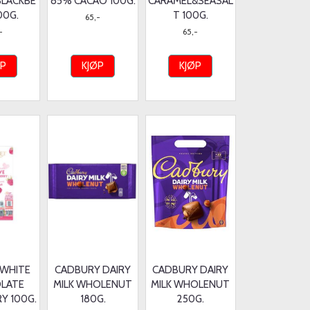
BLACKBE
85% CACAO 100G.
CARAMEL&SEASAL
00G.
T 100G.
65,-
-
65,-
ØP
KJØP
KJØP
 WHITE
CADBURY DAIRY
CADBURY DAIRY
LATE
MILK WHOLENUT
MILK WHOLENUT
Y 100G.
180G.
250G.