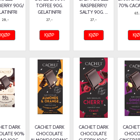
BERRY 90G/
TOFFEE 90G.
RASPBERRY/
70% CACA
LATINFRI
GELATINFRI
SALTY 90G. ...
65,
28,-
27,-
27,-
KJØP
KJØP
KJØP
KJ
HET DARK
CACHET DARK
CACHET DARK
CACHET
OLATE 90%
CHOCOLATE
CHOCOLATE
CHOCO