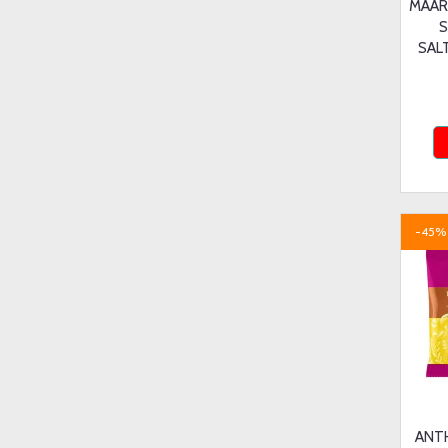
MAAR
S
SAL
-45%
ANT