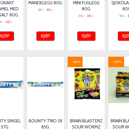
ROKANT
MANDELEGG 80G.
MINI FUGLEGG
SJOKOL
AMEL MED
80G.
80
55,-
30,-
SALT 80G.
55,-
30,-
55,-
5,-
30,-
KJØP
KJØP
KJØP
KJ
-43%
-50%
TY SINGEL
BOUNTY TRIO 3X
BRAIN BLASTERZ
BRAIN B
57G.
85G.
SOUR WORMZ
SOUR 