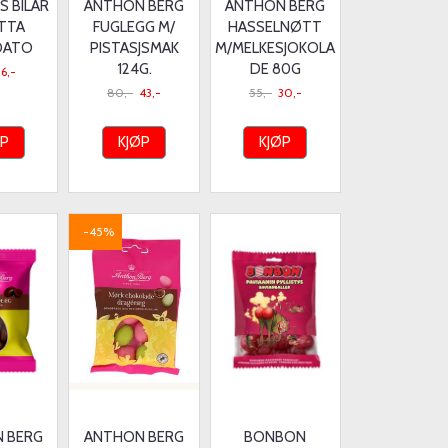
S BILAR
ANTHON BERG
ANTHON BERG
TTA
FUGLEGG M/
HASSELNØTT
/DATO
PISTASJSMAK
M/MELKESJOKOLA
124G.
DE 80G
16,-
80,-
43,-
55,-
30,-
ØP
KJØP
KJØP
-45%
 BERG
ANTHON BERG
BONBON