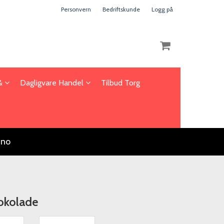
Personvern
Bedriftskunde
Logg på
 &
Dagligvare Handel
Tilbud Torg
Nullstill
Trykk ENTER for å søke
.no
jokolade