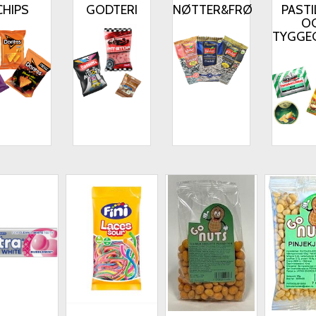
CHIPS
GODTERI
NØTTER&FRØ
PASTI
O
TYGGE