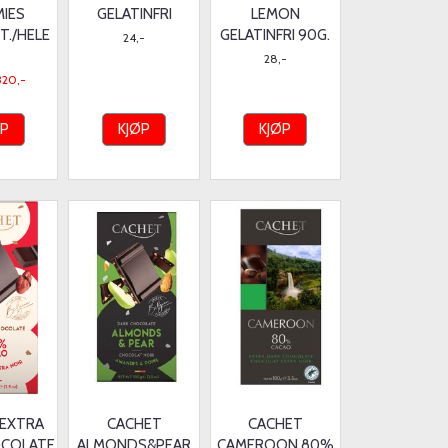
IES
GELATINFRI
LEMON
T./HELE
GELATINFRI 90G.
24,-
28,-
320,-
ØP
KJØP
KJØP
 EXTRA
CACHET
CACHET
OCOLATE
ALMONDS&PEAR
CAMEROON 80%