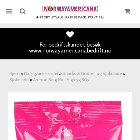
STORT UTVALG | RASK SERVICE | FRAKT 99,-
For bedriftskunder, besøk
www.norwayamericanabedrift.no
Nullstill
Trykk ENTER for å søke
Hjem
»
Dagligvare Handel
»
Snacks & Godteri og Sjokolade
»
Sjokolade
»
Anthon Berg Mini Fuglegg 80g.