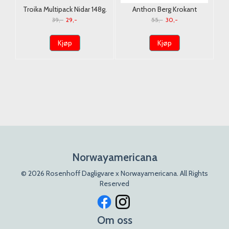
sk
Troika Multipack Nidar 148g.
Anthon Berg Krokant
Karamel med Havsalt 80g.
39,-
29,-
55,-
30,-
Kjøp
Kjøp
Norwayamericana
© 2026 Rosenhoff Dagligvare x Norwayamericana. All Rights
Reserved
Om oss