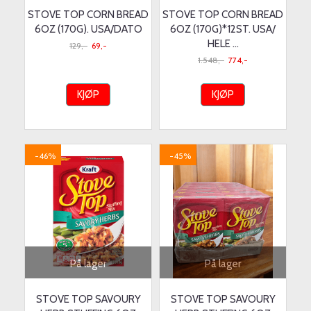
STOVE TOP CORN BREAD
STOVE TOP CORN BREAD
6OZ (170G). USA/DATO
6OZ (170G)*12ST. USA/
HELE ...
129,-
69,-
1.548,-
774,-
KJØP
KJØP
-46%
-45%
På lager
På lager
STOVE TOP SAVOURY
STOVE TOP SAVOURY