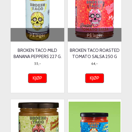
På lager
På lager
BROKEN TACO MILD
BROKEN TACO ROASTED
BANANA PEPPERS 227 G.
TOMATO SALSA 250 G
55,-
64,-
KJØP
KJØP