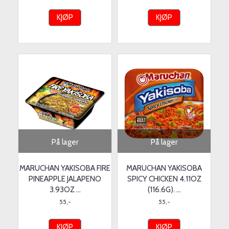
KJØP
KJØP
På lager
På lager
MARUCHAN YAKISOBA FIRE
MARUCHAN YAKISOBA
PINEAPPLE JALAPENO
SPICY CHICKEN 4.11OZ
3.93OZ ...
(116.6G). ...
55,-
55,-
KJØP
KJØP