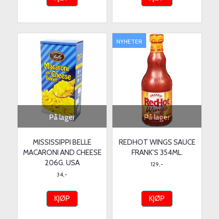
NYHETER
På lager
På lager
MISSISSIPPI BELLE
REDHOT WINGS SAUCE
MACARONI AND CHEESE
FRANK'S 354ML.
206G. USA
129,-
34,-
KJØP
KJØP