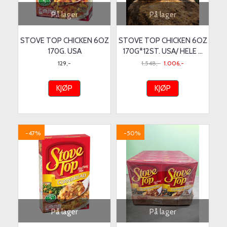
På lager
På lager
STOVE TOP CHICKEN 6OZ
STOVE TOP CHICKEN 6OZ
170G. USA
170G*12ST. USA/ HELE ...
129,-
1.548,-
1.006,-
KJØP
KJØP
-47%
-50%
På lager
På lager