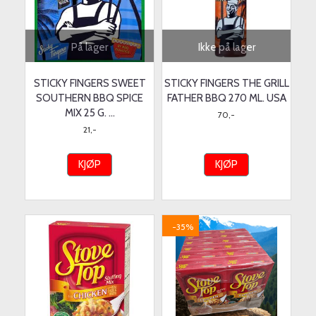
På lager
Ikke på lager
STICKY FINGERS SWEET
STICKY FINGERS THE GRILL
SOUTHERN BBQ SPICE
FATHER BBQ 270 ML. USA
MIX 25 G. ...
70,-
21,-
KJØP
KJØP
-35%