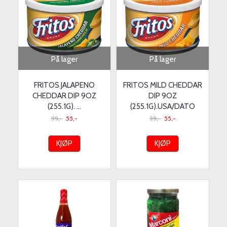
På lager
På lager
FRITOS JALAPENO
FRITOS MILD CHEDDAR
CHEDDAR DIP 9OZ
DIP 9OZ
(255.1G). ...
(255.1G).USA/DATO
99,-
55,-
99,-
55,-
KJØP
KJØP