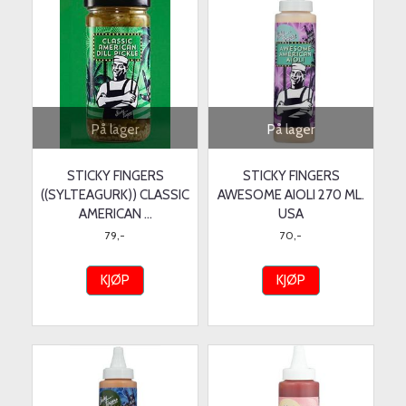
På lager
På lager
STICKY FINGERS
STICKY FINGERS
((SYLTEAGURK)) CLASSIC
AWESOME AIOLI 270 ML.
AMERICAN ...
USA
79,-
70,-
KJØP
KJØP