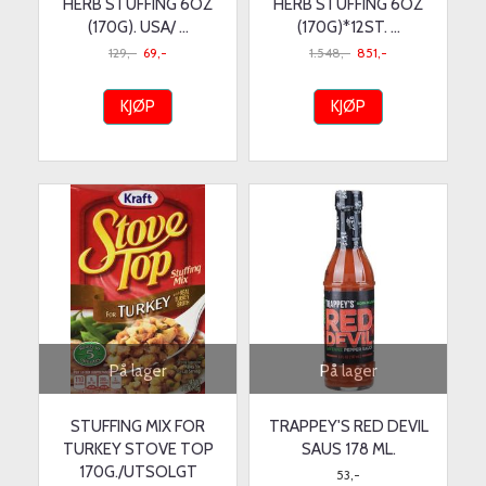
HERB STUFFING 6OZ
HERB STUFFING 6OZ
(170G). USA/ ...
(170G)*12ST. ...
129,-
69,-
1.548,-
851,-
KJØP
KJØP
På lager
På lager
STUFFING MIX FOR
TRAPPEY'S RED DEVIL
TURKEY STOVE TOP
SAUS 178 ML.
170G./UTSOLGT
53,-