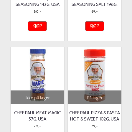
SEASONING 142G. USA
SEASONING SALT 198G.
80,-
69,-
KJØP
KJØP
Ikke på lager
På lager
CHEF PAUL MEAT MAGIC
CHEF PAUL PIZZA & PASTA
57G. USA
HOT & SWEET 102G. USA
70,-
79,-