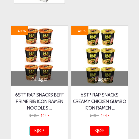
-40%
-40%
På lager
På lager
6ST* RAP SNACKS BEFF
6ST* RAP SNACKS
PRIME RIB ICON RAMEN
CREAMY CHICKEN GUMBO
NOODLES ...
ICON RAMEN ...
240,-
144,-
240,-
144,-
KJØP
KJØP