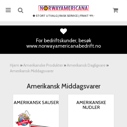
STORT UTVALG | RASK SERVICE | FRAKT 99,-
For bedriftskunder, besøk
www.norwayamericanabedrift.no
Nullstill
Trykk ENTER for å søke
Hjem
»
Amerikanske Produkter
»
Amerikansk Dagligvare
»
Amerikansk Middagsvarer
Amerikansk Middagsvarer
AMERIKANSK SAUSER
AMERIKANSKE
NUDLER