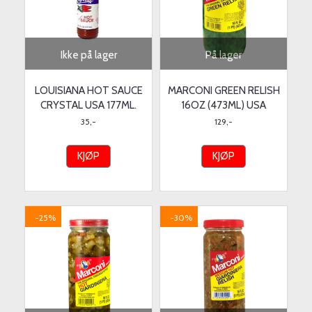
Ikke på lager
På lager
LOUISIANA HOT SAUCE
MARCONI GREEN RELISH
CRYSTAL USA 177ML.
16OZ (473ML) USA
35,-
129,-
KJØP
KJØP
-25%
-30%