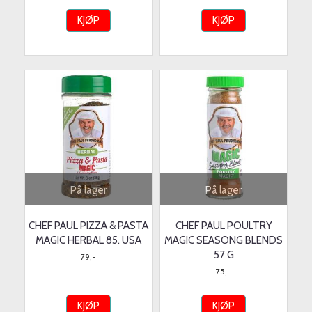
KJØP
KJØP
På lager
På lager
CHEF PAUL PIZZA & PASTA
CHEF PAUL POULTRY
MAGIC HERBAL 85. USA
MAGIC SEASONG BLENDS
57 G
79,-
75,-
KJØP
KJØP