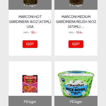
På lager
På lager
MARCONI HOT
MARCONI MEDIUM
GIARDINIERA 16OZ (473ML)
GIARDINIERA RELISH 16OZ
USA
(473ML). ...
149,-
112,-
149,-
104,-
KJØP
KJØP
På lager
På lager