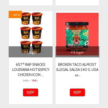
-40%
På lager
På lager
6ST* RAP SNACKS
BROKEN TACO ALMOST
LOUISIANA HOT&SPICY
ILLEGAL SALSA 240 G. USA
CHICKEN ICON ...
49,-
240,-
144,-
KJØP
KJØP