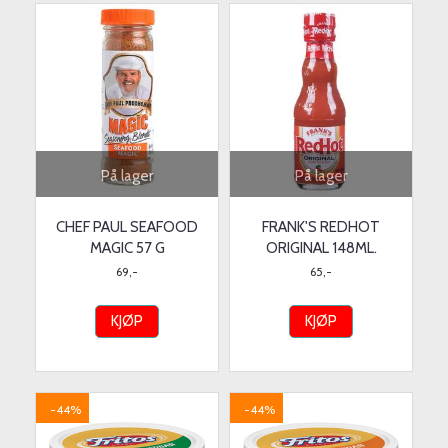
På lager
På lager
CHEF PAUL SEAFOOD
FRANK'S REDHOT
MAGIC 57 G
ORIGINAL 148ML.
69,-
65,-
KJØP
KJØP
-44%
-44%