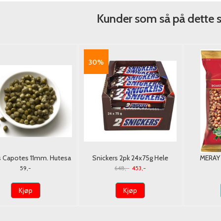
Kunder som så på dette 
30%
s Capotes 11mm. Hutesa
Snickers 2pk 24x75g Hele
MERAY 
350g.
Kartong
59,-
648,-
453,-
Kjøp
Kjøp