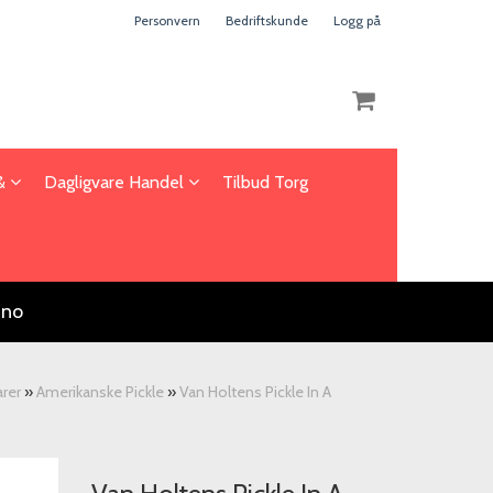
Personvern
Bedriftskunde
Logg på
 &
Dagligvare Handel
Tilbud Torg
Nullstill
Trykk ENTER for å søke
.no
rer
»
Amerikanske Pickle
»
Van Holtens Pickle In A