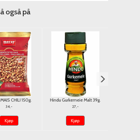
så også på
MAIS CHILI 150g.
Hindu Gurkemeie Malt 39g.
Surkål 
34,-
27,-
Kjøp
Kjøp
K