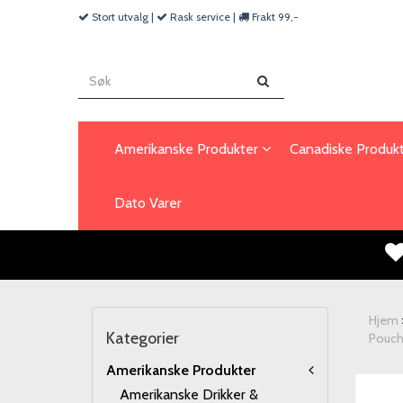
Stort utvalg |
Rask service |
Frakt 99,-
Amerikanske Produkter
Canadiske Produk
Dato Varer
Hjem
Kategorier
Pouch 
Amerikanske Produkter
Amerikanske Drikker &