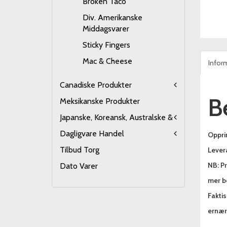
Broken Taco
Div. Amerikanske
Middagsvarer
Sticky Fingers
Mac & Cheese
Infor
Canadiske Produkter
B
Meksikanske Produkter
Japanske, Koreansk, Australske &
Dagligvare Handel
Oppri
Tilbud Torg
Lever
NB: Pr
Dato Varer
mer be
Fakti
ernæri