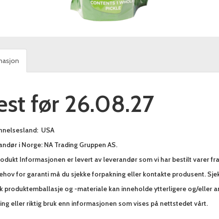
masjon
est før 26.08.27
nnelsesland: USA
andør i Norge: NA Trading Gruppen AS.
odukt Informasjonen er levert av leverandør som vi har bestilt varer fr
hov for garanti må du sjekke forpakning eller kontakte produsent. Sjek
sk produktemballasje og -materiale kan inneholde ytterligere og/eller 
ng eller riktig bruk enn informasjonen som vises på nettstedet vårt.