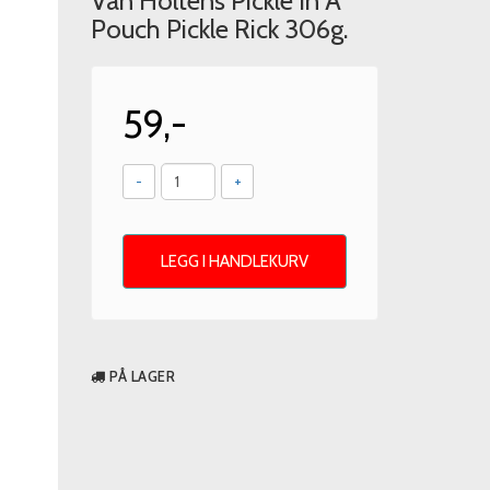
Van Holtens Pickle In A
Pouch Pickle Rick 306g.
59,-
-
+
LEGG I HANDLEKURV
PÅ LAGER