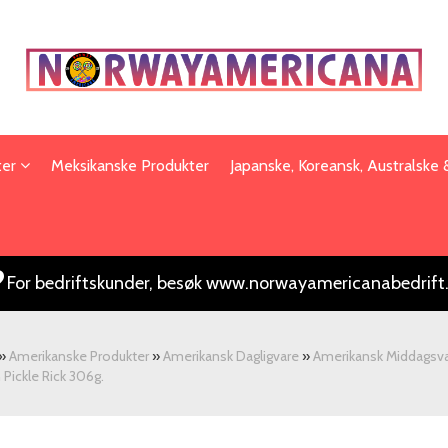
ter
Meksikanske Produkter
Japanske, Koreansk, Australske
For bedriftskunder, besøk www.norwayamericanabedrift
»
Amerikanske Produkter
»
Amerikansk Dagligvare
»
Amerikansk Middagsva
Pickle Rick 306g.