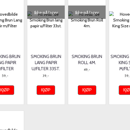
Ikke på lager
Ikke på lager
ING BRUN
SMOKING BRUN
SMOKING BRUN
SMOKING
NG PAPIR
LANG PAPIR
ROLL 4M.
KING 
/FILTER
U/FILTER 33ST.
M/FI
49,-
59,-
39,-
59,
KJØP
KJØP
KJØP
KJ