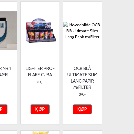
R NR.1
LIGHTER PROF
OCB BLÅ
NÆR
FLARE CUBA
ULTIMATE SLIM
LANG PAPIR
-
20,-
M/FILTER
59,-
ØP
KJØP
KJØP