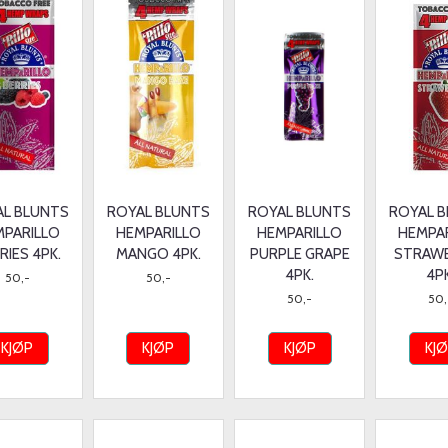
L BLUNTS
ROYAL BLUNTS
ROYAL BLUNTS
ROYAL 
MPARILLO
HEMPARILLO
HEMPARILLO
HEMPA
RIES 4PK.
MANGO 4PK.
PURPLE GRAPE
STRAW
4PK.
4P
50,-
50,-
50,-
50,
KJØP
KJØP
KJØP
KJ