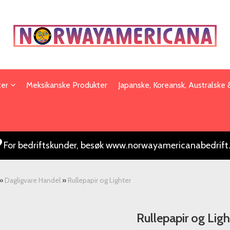
ter
Meksikanske Produkter
Japanske, Koreansk, Australske
For bedriftskunder, besøk www.norwayamericanabedrift
»
Dagligvare Handel
»
Rullepapir og Lighter
Rullepapir og Ligh