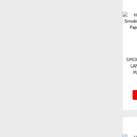
SMOK
LA
M