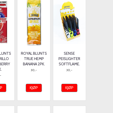
BLUNTS
ROYAL BLUNTS
SENSE
RILLO
TRUE HEMP
PEISLIGHTER
BERRY
BANANA 2PK.
SOFTFLAME.
K.
30,-
30,-
-
ØP
KJØP
KJØP