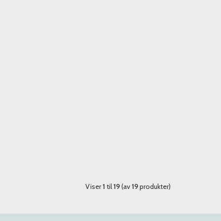
Viser
1
til
19
(av
19
produkter)