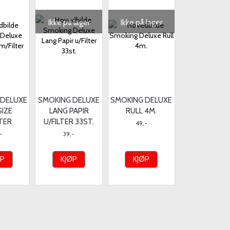
Ikke på lager
Ikke på lager
 DELUXE
SMOKING DELUXE
SMOKING DELUXE
SIZE
LANG PAPIR
RULL 4M.
LTER
U/FILTER 33ST.
49,-
-
39,-
ØP
KJØP
KJØP