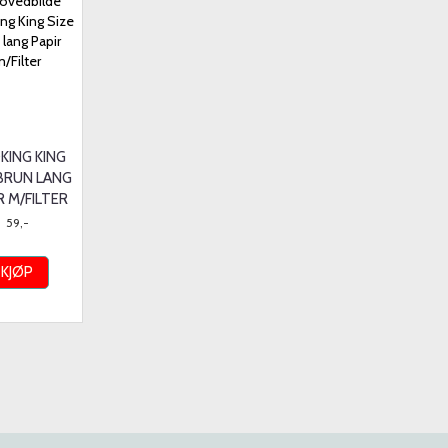
KING KING
 BRUN LANG
R M/FILTER
59,-
KJØP