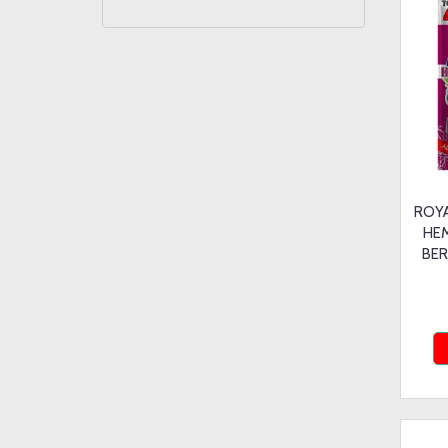
ROYA
HE
BER