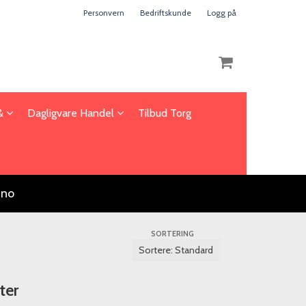
Personvern
Bedriftskunde
Logg på
 &
Dagligvare Handel
Tilbud Torg
Nullstill
Trykk ENTER for å søke
.no
SORTERING
ter