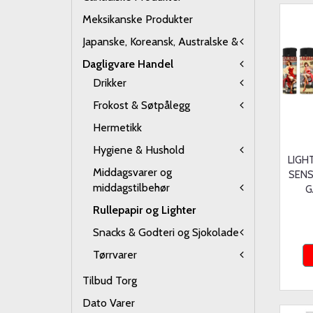
Meksikanske Produkter
Japanske, Koreansk, Australske &
Dagligvare Handel
Drikker
Frokost & Søtpålegg
Hermetikk
Hygiene & Hushold
LIGH
Middagsvarer og
SENS
middagstilbehør
G
Rullepapir og Lighter
Snacks & Godteri og Sjokolade
Tørrvarer
Tilbud Torg
Dato Varer