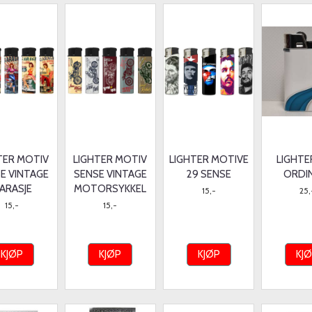
TER MOTIV
LIGHTER MOTIV
LIGHTER MOTIVE
LIGHTE
E VINTAGE
SENSE VINTAGE
29 SENSE
ORDI
ARASJE
MOTORSYKKEL
15,-
25,
15,-
15,-
KJØP
KJØP
KJØP
KJ