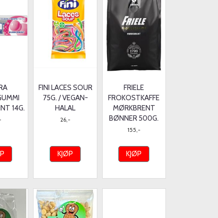
RA
FINI LACES SOUR
FRIELE
GUMMI
75G. / VEGAN-
FROKOSTKAFFE
NT 14G.
HALAL
MØRKBRENT
BØNNER 500G.
-
26,-
155,-
ØP
KJØP
KJØP