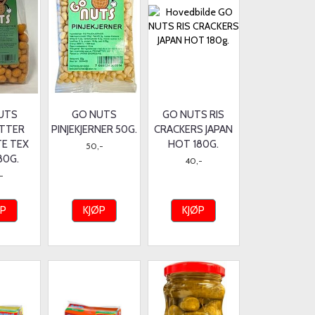
UTS
GO NUTS
GO NUTS RIS
TTER
PINJEKJERNER 50G.
CRACKERS JAPAN
TE TEX
HOT 180G.
50,-
80G.
40,-
-
ØP
KJØP
KJØP