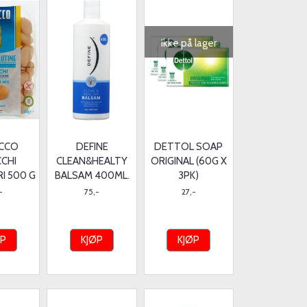
Ikke på lager
ECCO
DEFINE
DETTOL SOAP
CHI
CLEAN&HEALTY
ORIGINAL (60G X
I 500 G
BALSAM 400ML.
3PK)
-
75,-
27,-
ØP
KJØP
KJØP