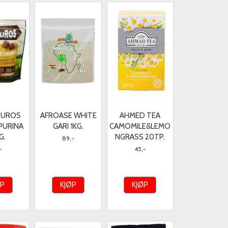
TUROS
AFROASE WHITE
AHMED TEA
PURINA
GARI 1KG.
CAMOMILE&LEMO
G.
NGRASS 20TP.
89,-
-
45,-
ØP
KJØP
KJØP