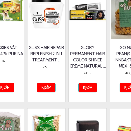
SKIES VÅT
GLISS HAIR REPAIR
GLORY
GO N
4PK PURINA
REPLENISH 2 IN 1
PERMANENT HAIR
PEANØ
TREATMENT ...
COLOR SHINEE
INNBAK
42,-
CREME NATURAL ...
MEX 1
75,-
60,-
40,
KJØP
KJØP
KJØP
KJ