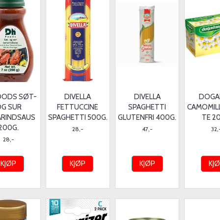
OODS SØT-
DIVELLA
DIVELLA
DOGA
G SUR
FETTUCCINE
SPAGHETTI
CAMOMIL
RINDSAUS
SPAGHETTI 500G.
GLUTENFRI 400G.
TE 2
200G.
28,-
47,-
32,
28,-
KJØP
KJØP
KJØP
KJ