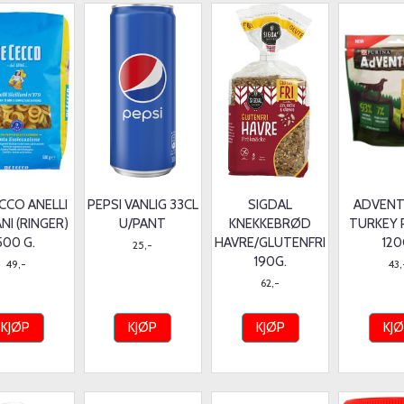
CCO ANELLI
PEPSI VANLIG 33CL
SIGDAL
ADVEN
ANI (RINGER)
U/PANT
KNEKKEBRØD
TURKEY 
500 G.
HAVRE/GLUTENFRI
120
25,-
190G.
49,-
43,
62,-
KJØP
KJØP
KJØP
KJ