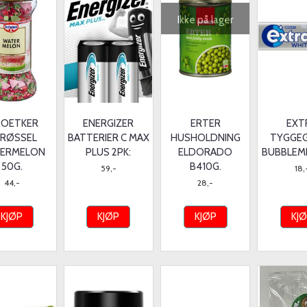
Ikke på lager
.OETKER
ENERGIZER
ERTER
EXT
RØSSEL
BATTERIER C MAX
HUSHOLDNING
TYGGE
ERMELON
PLUS 2PK:
ELDORADO
BUBBLEMI
50G.
B410G.
59,-
18,
44,-
28,-
KJØP
KJØP
KJØP
KJ