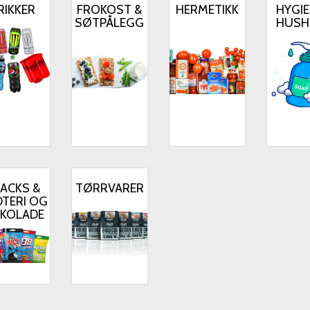
RIKKER
FROKOST &
HERMETIKK
HYGIE
SØTPÅLEGG
HUSH
ACKS &
TØRRVARER
TERI OG
OKOLADE