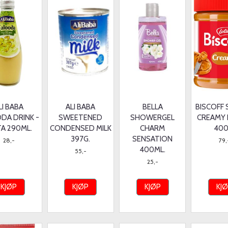
LI BABA
ALI BABA
BELLA
BISCOFF
DA DRINK -
SWEETENED
SHOWERGEL
CREAMY
TA 290ML.
CONDENSED MILK
CHARM
400
397G.
SENSATION
28,-
79,
400ML.
55,-
25,-
KJØP
KJØP
KJØP
KJ