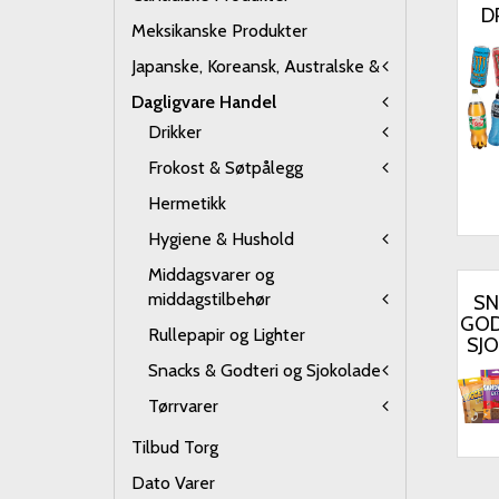
D
Meksikanske Produkter
Japanske, Koreansk, Australske &
Dagligvare Handel
Drikker
Frokost & Søtpålegg
Hermetikk
Hygiene & Hushold
Middagsvarer og
middagstilbehør
SN
GOD
Rullepapir og Lighter
SJ
Snacks & Godteri og Sjokolade
Tørrvarer
Tilbud Torg
Dato Varer