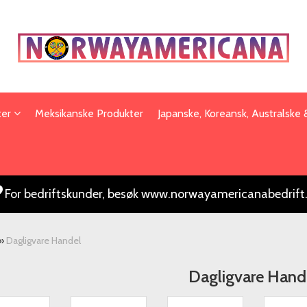
ter
Meksikanske Produkter
Japanske, Koreansk, Australske
For bedriftskunder, besøk www.norwayamericanabedrift
»
Dagligvare Handel
Dagligvare Hand