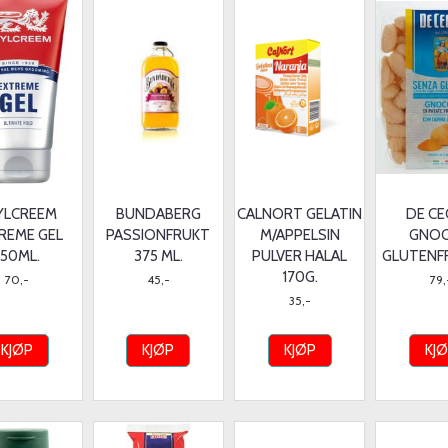
YLCREEM
BUNDABERG
CALNORT GELATIN
DE C
REME GEL
PASSIONFRUKT
M/APPELSIN
GNOC
150ML.
375 ML.
PULVER HALAL
GLUTENFR
170G.
70,-
45,-
79,
35,-
KJØP
KJØP
KJØP
KJ