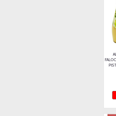
A
FALOO
PIS