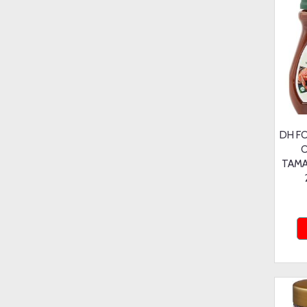
DH F
O
TAMA