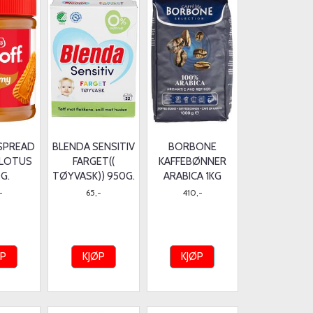
 SPREAD
BLENDA SENSITIV
BORBONE
 LOTUS
FARGET((
KAFFEBØNNER
G.
TØYVASK)) 950G.
ARABICA 1KG
-
65,-
410,-
ØP
KJØP
KJØP