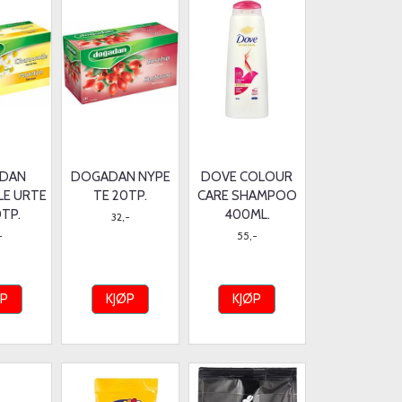
DAN
DOGADAN NYPE
DOVE COLOUR
LE URTE
TE 20TP.
CARE SHAMPOO
0TP.
400ML.
32,-
-
55,-
ØP
KJØP
KJØP