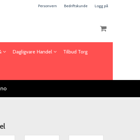
Personvern
Bedriftskunde
Logg på
 &
Dagligvare Handel
Tilbud Torg
Nullstill
Trykk ENTER for å søke
.no
el