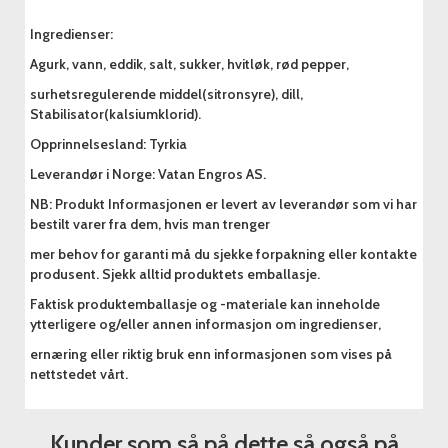
Ingredienser:
Agurk, vann, eddik, salt, sukker, hvitløk, rød pepper,
surhetsregulerende middel(sitronsyre), dill,
Stabilisator(kalsiumklorid).
Opprinnelsesland: Tyrkia
Leverandør i Norge: Vatan Engros AS.
NB: Produkt Informasjonen er levert av leverandør som vi har
bestilt varer fra dem, hvis man trenger
mer behov for garanti må du sjekke forpakning eller kontakte
produsent. Sjekk alltid produktets emballasje.
Faktisk produktemballasje og -materiale kan inneholde
ytterligere og/eller annen informasjon om ingredienser,
ernæring eller riktig bruk enn informasjonen som vises på
nettstedet vårt.
Kunder som så på dette så også på