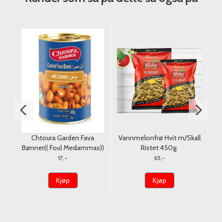
on
Chtoura Garden Fava
Vannmelonfrø Hvit m/Skall
g.
Bønner(( Foul Medammas))
Ristet 450g.
P
m/Cumin 400g.
17,-
65,-
Kjøp
Kjøp