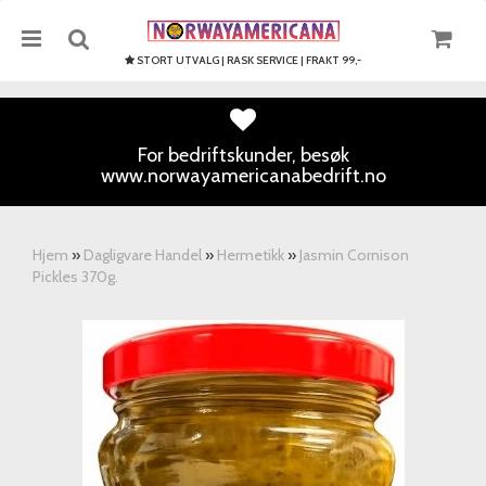
STORT UTVALG | RASK SERVICE | FRAKT 99,-
For bedriftskunder, besøk
www.norwayamericanabedrift.no
Nullstill
Trykk ENTER for å søke
Hjem
»
Dagligvare Handel
»
Hermetikk
»
Jasmin Cornison
Pickles 370g.