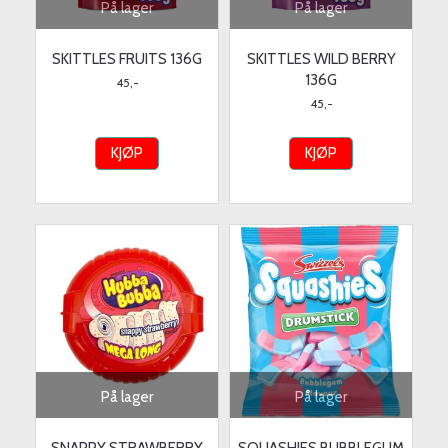
På lager
På lager
SKITTLES FRUITS 136G
SKITTLES WILD BERRY
136G
45,-
45,-
KJØP
KJØP
På lager
På lager