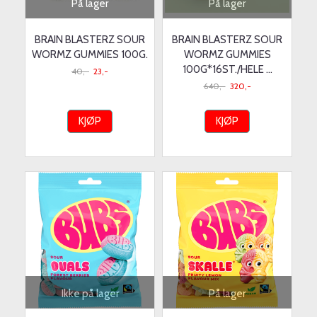
På lager
På lager
BRAIN BLASTERZ SOUR
BRAIN BLASTERZ SOUR
WORMZ GUMMIES 100G.
WORMZ GUMMIES
100G*16ST./HELE ...
40,-
23,-
640,-
320,-
KJØP
KJØP
Ikke på lager
På lager