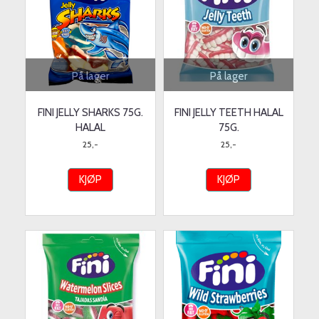
På lager
På lager
FINI JELLY SHARKS 75G.
FINI JELLY TEETH HALAL
HALAL
75G.
25,-
25,-
KJØP
KJØP