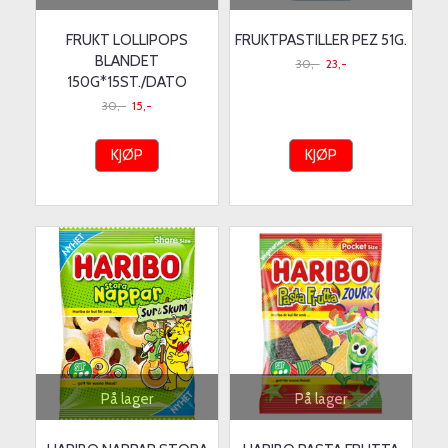
FRUKT LOLLIPOPS
FRUKTPASTILLER PEZ 51G.
BLANDET
30,-
23,-
150G*15ST./DATO
30,-
15,-
KJØP
KJØP
På lager
På lager