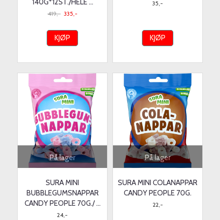
140G*12ST./HELE ...
35,-
419,-
335,-
KJØP
KJØP
På lager
På lager
SURA MINI
SURA MINI COLANAPPAR
BUBBLEGUMSNAPPAR
CANDY PEOPLE 70G.
CANDY PEOPLE 70G./ ...
22,-
24,-