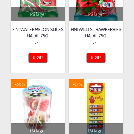
På lager
På lager
FINI WATERMELON SLICES
FINI WILD STRAWBERRIES
HALAL 75G.
HALAL 75G.
25,-
25,-
KJØP
KJØP
-50%
-24%
På lager
På lager