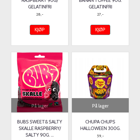
RASPBERRY 90G/
BANAN TOFFEE 90G.
GELATINFRI
GELATINFRI
28,-
27,-
KJØP
KJØP
På lager
På lager
BUBS SWEET& SALTY
CHUPA CHUPS
SKALLE RASPBERRY/
HALLOWEEN 300G.
SALTY 90G. ...
59,-