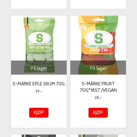
På lager
På lager
S-MÄRKE EPLE SKUM 70G.
S-MÄRKE FRUKT
70G*18ST./VEGAN
29,-
28,-
KJØP
KJØP