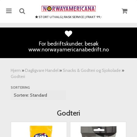
STORT UTVALG | RASK SERVICE | FRAKT 99,-
For bedriftskunder, besøk
www.norwayamericanabedrift.no
Nullstill
Trykk ENTER for å søke
Hjem
»
Dagligvare Handel
»
Snacks & Godteri og Sjokolade
»
Godteri
SORTERING
Godteri