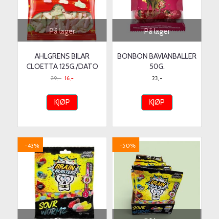
På lager
På lager
AHLGRENS BILAR
BONBON BAVIANBALLER
CLOETTA 125G./DATO
50G.
29,-
16,-
23,-
KJØP
KJØP
-43%
-50%