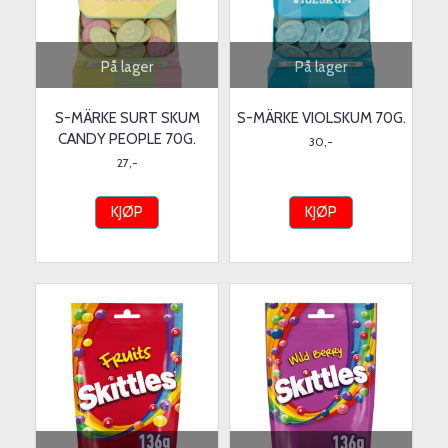
På lager
På lager
S-MÄRKE SURT SKUM
S-MÄRKE VIOLSKUM 70G.
CANDY PEOPLE 70G.
30,-
27,-
KJØP
KJØP