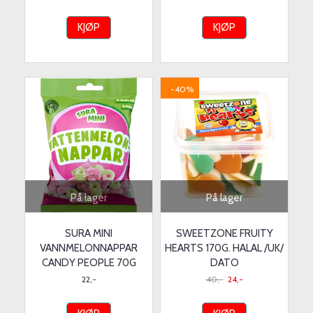
KJØP
KJØP
-40%
På lager
På lager
SURA MINI
SWEETZONE FRUITY
VANNMELONNAPPAR
HEARTS 170G. HALAL /UK/
CANDY PEOPLE 70G
DATO
22,-
40,-
24,-