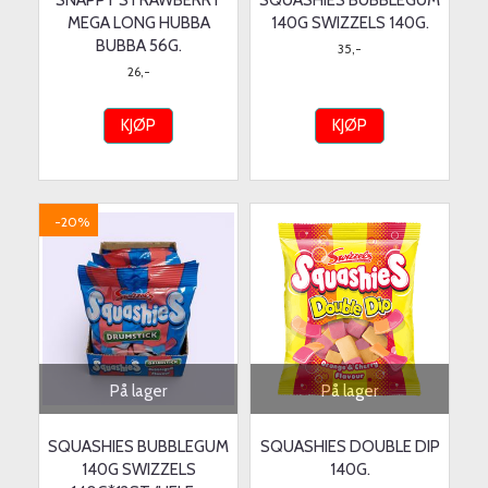
SNAPPY STRAWBERRY
SQUASHIES BUBBLEGUM
MEGA LONG HUBBA
140G SWIZZELS 140G.
BUBBA 56G.
35,-
26,-
KJØP
KJØP
-20%
På lager
På lager
SQUASHIES BUBBLEGUM
SQUASHIES DOUBLE DIP
140G SWIZZELS
140G.