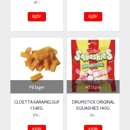
27,-
KJØP
KJØP
På lager
På lager
CLOETTA KARAMELGUF
DRUMSTICK ORIGINAL
1.54KG.
SQUASHIES 140G.
175,-
35,-
KJØP
KJØP