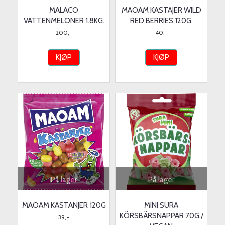
MALACO
MAOAM KASTAJER WILD
VATTENMELONER 1.8KG.
RED BERRIES 120G.
200,-
40,-
KJØP
KJØP
På lager
På lager
MAOAM KASTANJER 120G
MINI SURA
KÖRSBÄRSNAPPAR 70G./
39,-