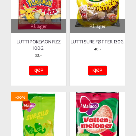
På lager
På lager
LUTTI POKEMON FIZZ
LUTTI SURE FØTTER 130G.
100G.
40,-
35,-
KJØP
KJØP
-50%