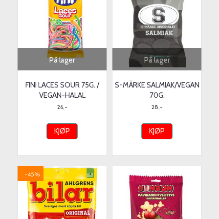
På lager
På lager
FINI LACES SOUR 75G. /
S-MÄRKE SALMIAK/VEGAN
VEGAN-HALAL
70G.
26,-
28,-
KJØP
KJØP
-45%