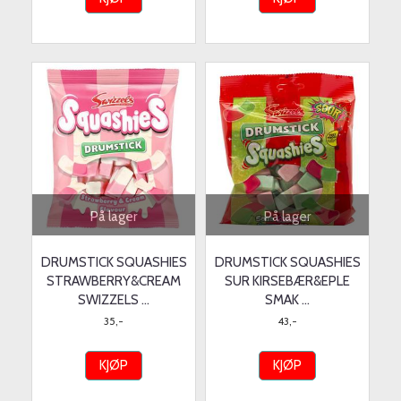
På lager
På lager
DRUMSTICK SQUASHIES
DRUMSTICK SQUASHIES
STRAWBERRY&CREAM
SUR KIRSEBÆR&EPLE
SWIZZELS ...
SMAK ...
35,-
43,-
KJØP
KJØP