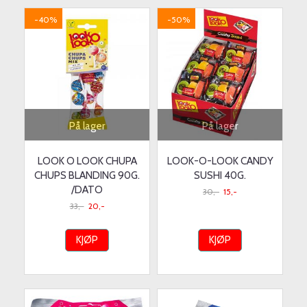
-40%
-50%
På lager
På lager
LOOK O LOOK CHUPA
LOOK-O-LOOK CANDY
CHUPS BLANDING 90G.
SUSHI 40G.
/DATO
30,-
15,-
33,-
20,-
KJØP
KJØP