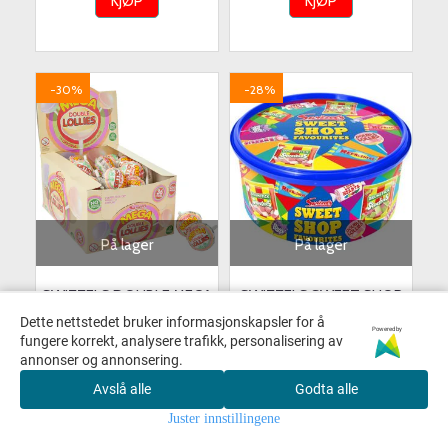
KJØP
KJØP
-30%
-28%
På lager
På lager
SWIZZELS DOUBLE MEGA
SWIZZELS SWEET SHOP
LOLLY 31G*50ST./ VEGAN
FAVOURITES BOKS 650G.
Dette nettstedet bruker informasjonskapsler for å
Powered by
fungere korrekt, analysere trafikk, personalisering av
600,-
420,-
179,-
129,-
annonser og annonsering.
Avslå alle
KJØP
Godta alle
KJØP
Juster innstillingene