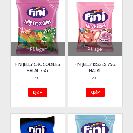
På lager
På lager
FINI JELLY CROCODILES
FINI JELLY KISSES 75G.
HALAL 75G.
HALAL
25,-
25,-
KJØP
KJØP