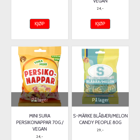
VEGAN
24,-
KJØP
KJØP
På lager
På lager
MINI SURA
S-MÄRKE BLÅBÆR/MELON
PERSIKONAPPAR 70G./
CANDY PEOPLE 80G
VEGAN
29,-
24,-