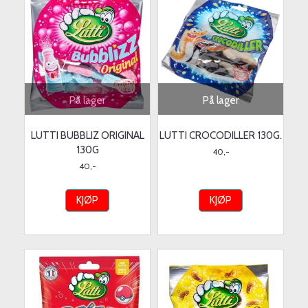
På lager
På lager
LUTTI BUBBLIZ ORIGINAL
LUTTI CROCODILLER 130G.
130G
40,-
40,-
KJØP
KJØP