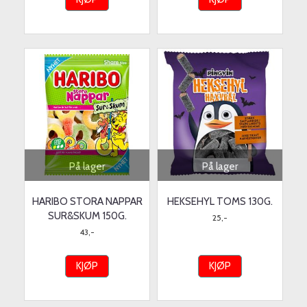
På lager
På lager
HARIBO STORA NAPPAR
HEKSEHYL TOMS 130G.
SUR&SKUM 150G.
25,-
43,-
KJØP
KJØP