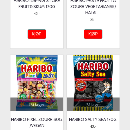
HARIBO NAPPAR STORA
HARIBO PASTA FRUTTA
FRUIT& SKUM 170G
ZOURR VEGETARIANSK/
HALAL ...
45,-
23,-
KJØP
KJØP
På lager
På lager
HARIBO PIXEL ZOURR 80G.
HARIBO SALTY SEA 170G.
/VEGAN
45,-