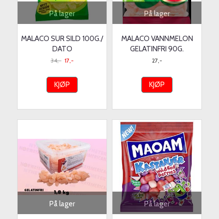
På lager
På lager
MALACO SUR SILD 100G./
MALACO VANNMELON
DATO
GELATINFRI 90G.
34,-
17,-
27,-
KJØP
KJØP
På lager
På lager