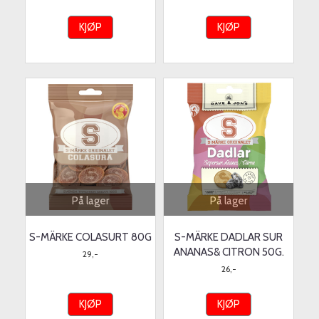
KJØP
KJØP
På lager
På lager
S-MÄRKE COLASURT 80G
S-MÄRKE DADLAR SUR
ANANAS& CITRON 50G.
29,-
26,-
KJØP
KJØP