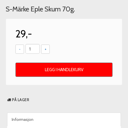
S-Märke Eple Skum 70g.
29,-
-
+
LEGG I HANDLEKURV
PÅ LAGER
Informasjon