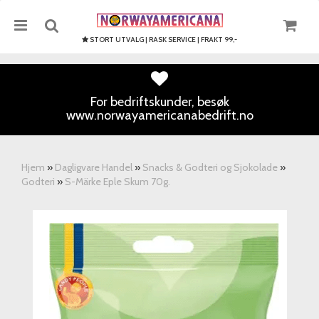
STORT UTVALG | RASK SERVICE | FRAKT 99,-
For bedriftskunder, besøk
www.norwayamericanabedrift.no
Nullstill
Trykk ENTER for å søke
Hjem
»
Dagligvare Handel
»
Snacks & Godteri og Sjokolade
»
Godteri
»
S-Märke Eple Skum 70g.