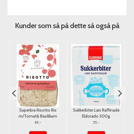
Kunder som så på dette så også på
Superbra Risotto Ris
Sukkerbiter Løs Raffinade
Go
k
m/Tomat& Basilikum
Eldorado 500g.
Økologisk 250g.
65,-
35,-