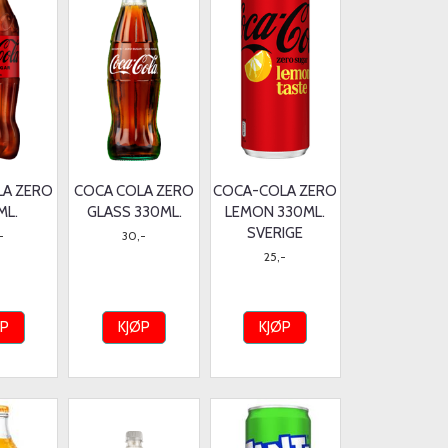
LA ZERO
COCA COLA ZERO
COCA-COLA ZERO
ML.
GLASS 330ML.
LEMON 330ML.
SVERIGE
-
30,-
25,-
ØP
KJØP
KJØP