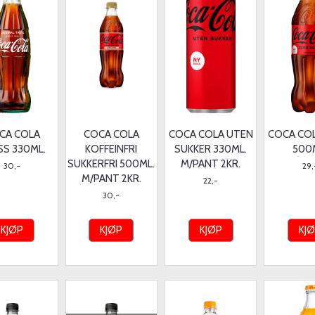
CA COLA
COCA COLA
COCA COLA UTEN
COCA CO
SS 330ML.
KOFFEINFRI
SUKKER 330ML.
500
SUKKERFRI 500ML.
M/PANT 2KR.
30,-
29,
M/PANT 2KR.
22,-
30,-
KJØP
KJØP
KJØP
KJ