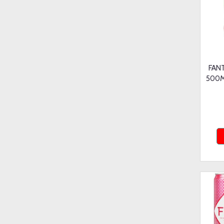
FAN
500M