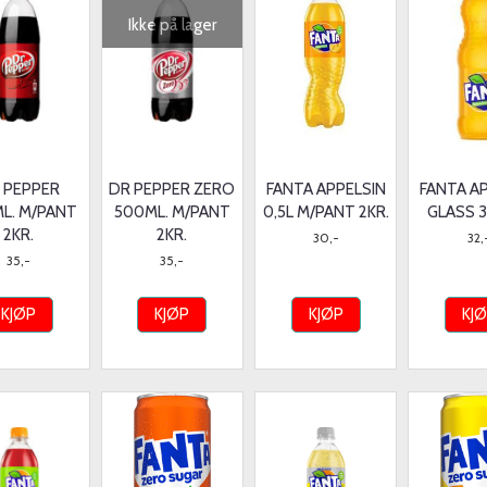
Ikke på lager
 PEPPER
DR PEPPER ZERO
FANTA APPELSIN
FANTA A
L. M/PANT
500ML. M/PANT
0,5L M/PANT 2KR.
GLASS 
2KR.
2KR.
30,-
32,
35,-
35,-
KJØP
KJØP
KJØP
KJ