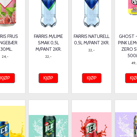
RIS FRUS
FARRIS M/LIME
FARRIS NATURELL
GHOST 
INGEBÆR
SMAK 0,5L
0,5L M/PANT 2KR.
PINK LE
330ML.
M/PANT 2KR.
ZERO 
22,-
500
24,-
22,-
49,
KJØP
KJØP
KJØP
KJ