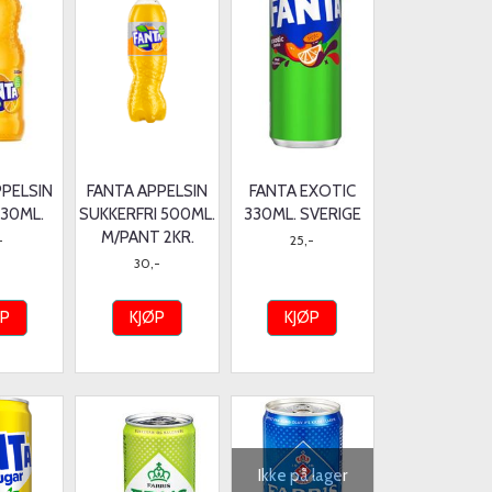
PPELSIN
FANTA APPELSIN
FANTA EXOTIC
330ML.
SUKKERFRI 500ML.
330ML. SVERIGE
M/PANT 2KR.
-
25,-
30,-
ØP
KJØP
KJØP
Ikke på lager