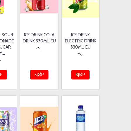
- SOUR
ICE DRINK COLA
ICE DRINK
MONADE
DRINK 330ML. EU
ELECTRIC DRINK
SUGAR
330ML. EU
25,-
ML
25,-
-
ØP
KJØP
KJØP