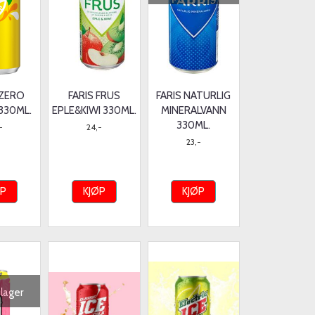
 ZERO
FARIS FRUS
FARIS NATURLIG
330ML.
EPLE&KIWI 330ML.
MINERALVANN
330ML.
-
24,-
23,-
ØP
KJØP
KJØP
 lager