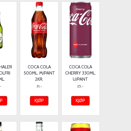
HALER
COCA COLA
COCA COLA
OLFRI
500ML. M/PANT
CHERRY 330ML.
ML.
2KR.
U/PANT
-
31,-
25,-
ØP
KJØP
KJØP