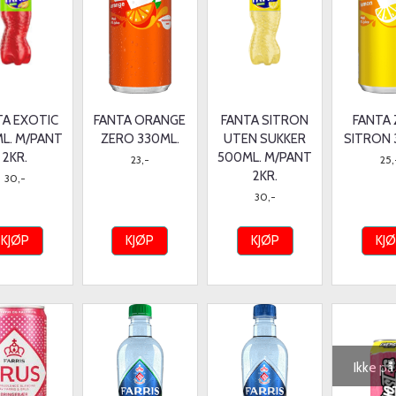
TA EXOTIC
FANTA ORANGE
FANTA SITRON
FANTA
L. M/PANT
ZERO 330ML.
UTEN SUKKER
SITRON 
2KR.
500ML. M/PANT
23,-
25,
2KR.
30,-
30,-
KJØP
KJØP
KJØP
KJ
Ikke på