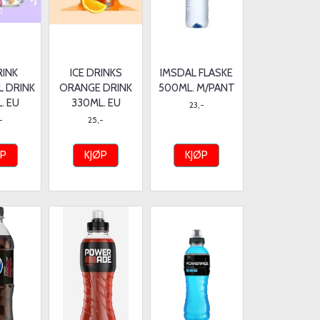
RINK
ICE DRINKS
IMSDAL FLASKE
L DRINK
ORANGE DRINK
500ML. M/PANT
. EU
330ML. EU
23,-
-
25,-
ØP
KJØP
KJØP