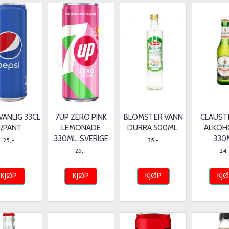
VANLIG 33CL
7UP ZERO PINK
BLOMSTER VANN
CLAUST
/PANT
LEMONADE
DURRA 500ML.
ALKOH
330ML. SVERIGE
330
25,-
35,-
25,-
24,
KJØP
KJØP
KJØP
KJ