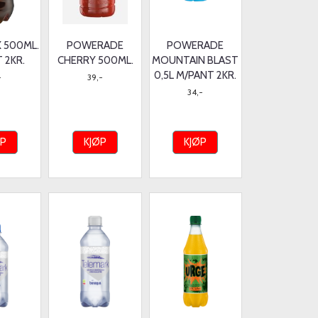
X 500ML.
POWERADE
POWERADE
 2KR.
CHERRY 500ML.
MOUNTAIN BLAST
0,5L M/PANT 2KR.
-
39,-
34,-
ØP
KJØP
KJØP