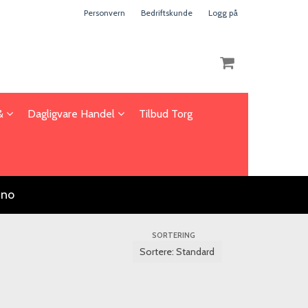
Personvern
Bedriftskunde
Logg på
 &
Dagligvare Handel
Tilbud Torg
Nullstill
Trykk ENTER for å søke
.no
SORTERING