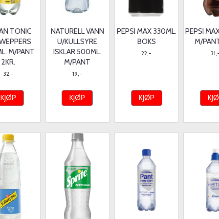
IAN TONIC
NATURELL VANN
PEPSI MAX 330ML.
PEPSI MA
WEPPERS
U/KULLSYRE
BOKS
M/PANT
L. M/PANT
ISKLAR 500ML.
22,-
31,
2KR.
M/PANT
32,-
19,-
KJØP
KJØP
KJØP
KJ