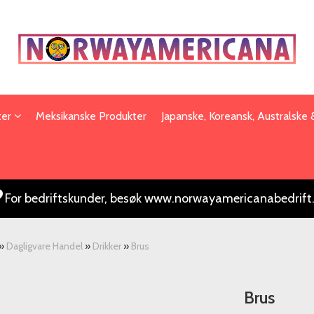
ter
Meksikanske Produkter
Japanske, Koreansk, Australske
For bedriftskunder, besøk www.norwayamericanabedrift
»
Dagligvare Handel
»
Drikker
»
Brus
Brus