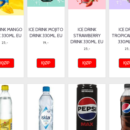
RINK MANGO
ICE DRINK MOJITO
ICE DRINK
ICE D
 330ML. EU
DRINK 330ML. EU
STRAWBERRY
TROPICA
DRINK 330ML. EU
330ML
25,-
19,-
25,-
25,
KJØP
KJØP
KJØP
KJ