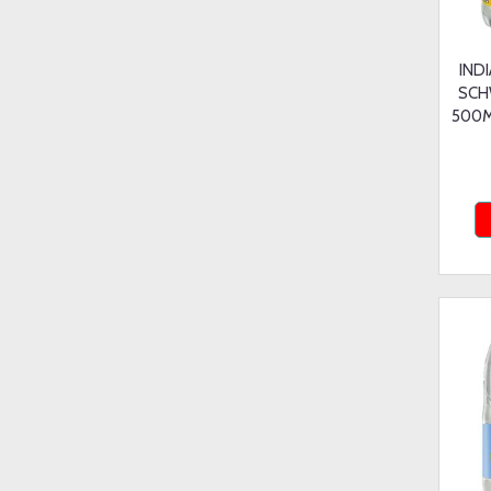
IND
SCH
500M