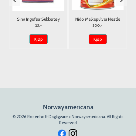
Sina Ingefær Sukkertøy
Nido Melkepulver Nestle
Original 56g.
900G. (Tørrmelk)
25,-
300,-
Kjøp
Kjøp
Norwayamericana
© 2026 Rosenhoff Dagligvare x Norwayamericana. All Rights
Reserved