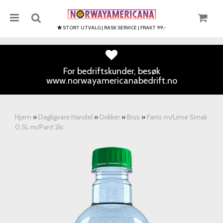
STORT UTVALG | RASK SERVICE | FRAKT 99,-
For bedriftskunder, besøk
www.norwayamericanabedrift.no
Nullstill
Trykk ENTER for å søke
Hjem
»
Dagligvare Handel
»
Drikker
»
Brus
»
Farris m/Lime Smak
0,5L m/Pant 2kr.