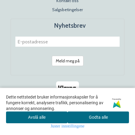
Kontakt oss
Salgsbetingelser
Nyhetsbrev
Meld meg på
Dette nettstedet bruker informasjonskapsler for å
Powered by
fungere korrekt, analysere trafikk, personalisering av
annonser og annonsering.
Avslå alle
Godta alle
© 2026 Rosenhoff Dagligvare x Norwayamericana. All Rights
Juster innstillingene
Reserved