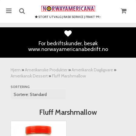
STORT UTVALG | RASK SERVICE | FRAKT 99,-
For bedriftskunder, besøk
www.norwayamericanabedrift.no
Nullstill
Trykk ENTER for å søke
Hjem
»
Amerikanske Produkter
»
Amerikansk Dagligvare
»
Amerikansk Dessert
»
Fluff Marshmallow
SORTERING
Fluff Marshmallow