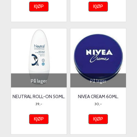
KJØP
KJØP
På lager
På lager
NEUTRAL ROLL-ON 50ML.
NIVEA CREAM 60ML.
39,-
30,-
KJØP
KJØP