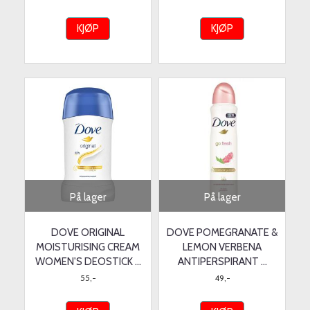
KJØP
KJØP
På lager
På lager
DOVE ORIGINAL
DOVE POMEGRANATE &
MOISTURISING CREAM
LEMON VERBENA
WOMEN'S DEOSTICK ...
ANTIPERSPIRANT ...
55,-
49,-