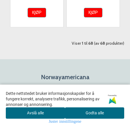
KJØP
KJØP
Viser
1
til
68
(av
68
produkter)
Norwayamericana
© 2026 Rosenhoff Dagligvare x Norwayamericana. All Rights
Reserved
Dette nettstedet bruker informasjonskapsler for å
Powered by
fungere korrekt, analysere trafikk, personalisering av
annonser og annonsering.
Om oss
Avslå alle
Godta alle
Juster innstillingene
Norwayamericana