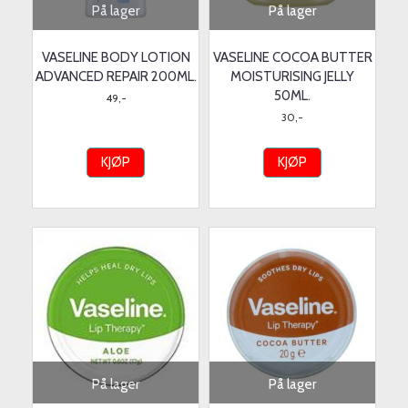
På lager
På lager
VASELINE BODY LOTION
VASELINE COCOA BUTTER
ADVANCED REPAIR 200ML.
MOISTURISING JELLY
50ML.
49,-
30,-
KJØP
KJØP
På lager
På lager