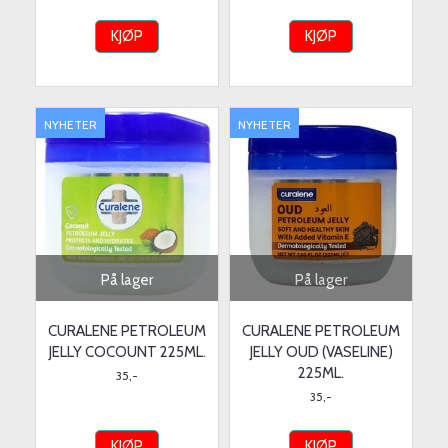
KJØP
KJØP
NYHETER
NYHETER
På lager
På lager
CURALENE PETROLEUM
CURALENE PETROLEUM
JELLY COCOUNT 225ML.
JELLY OUD (VASELINE)
225ML.
35,-
35,-
KJØP
KJØP