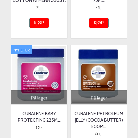
COTTON ATHENA 200ST.
75ML.
21,-
45,-
KJØP
KJØP
NYHETER
På lager
På lager
CURALENE BABY
CURALENE PETROLEUM
PROTECTING 225ML.
JELLY (COCOA BUTTER)
500ML.
35,-
60,-