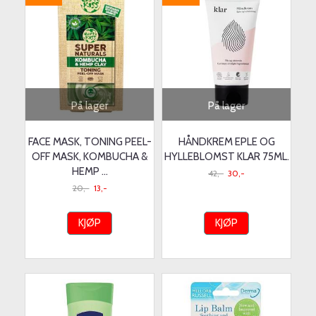
På lager
På lager
FACE MASK, TONING PEEL-
HÅNDKREM EPLE OG
OFF MASK, KOMBUCHA &
HYLLEBLOMST KLAR 75ML.
HEMP ...
42,-
30,-
20,-
13,-
KJØP
KJØP