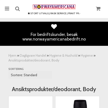
STORT UTVALG | RASK SERVICE | FRAKT 99,-
For bedriftskunder, besøk
www.norwayamericanabedrift.no
Nullstill
Trykk ENTER for å søke
Hjem
»
Dagligvare Handel
»
Hygiene & Hushold
»
Hygiene
»
Ansiktsprodukter/deodorant, Body
SORTERING
Ansiktsprodukter/deodorant, Body