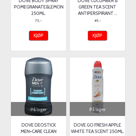
DOVE BODY SPRAY
DOVE CUCUMBER &
POMEGRANATE&LEMON
GREEN TEA SCENT
250ML.
ANTIPERSPIRANT ...
75,-
49,-
KJØP
KJØP
På lager
På lager
DOVE DEOSTICK
DOVE GO FRESH APPLE
MEN+CARE CLEAN
WHITE TEA SCENT 250ML.