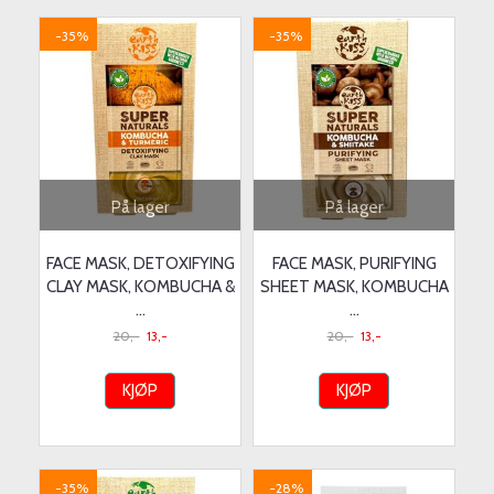
-35%
-35%
På lager
På lager
FACE MASK, DETOXIFYING
FACE MASK, PURIFYING
CLAY MASK, KOMBUCHA &
SHEET MASK, KOMBUCHA
...
...
20,-
13,-
20,-
13,-
KJØP
KJØP
-35%
-28%