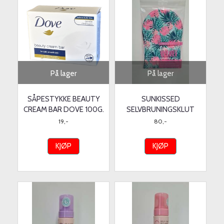
På lager
På lager
SÅPESTYKKE BEAUTY
SUNKISSED
CREAM BAR DOVE 100G.
SELVBRUNINGSKLUT
19,-
80,-
KJØP
KJØP