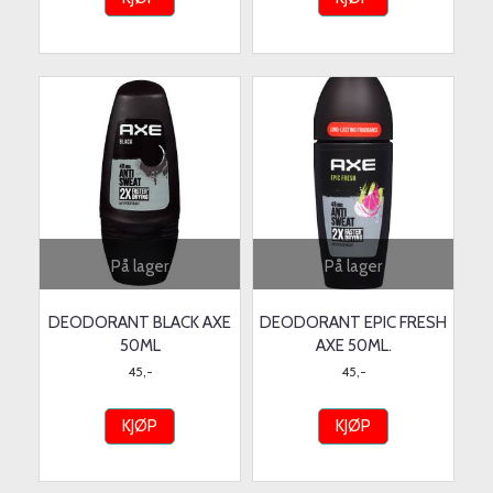
På lager
På lager
DEODORANT BLACK AXE
DEODORANT EPIC FRESH
50ML
AXE 50ML.
45,-
45,-
KJØP
KJØP