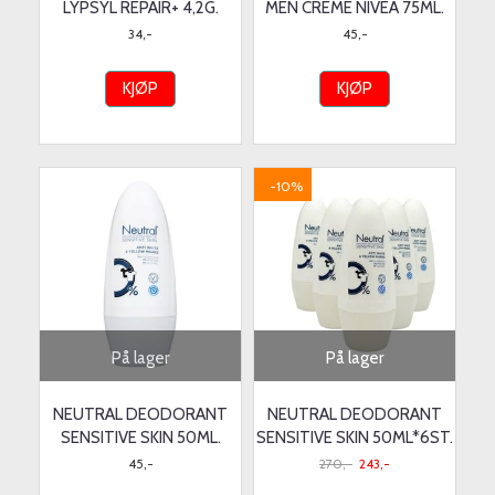
LYPSYL REPAIR+ 4,2G.
MEN CREME NIVEA 75ML.
34,-
45,-
KJØP
KJØP
-10%
På lager
På lager
NEUTRAL DEODORANT
NEUTRAL DEODORANT
SENSITIVE SKIN 50ML.
SENSITIVE SKIN 50ML*6ST.
45,-
270,-
243,-