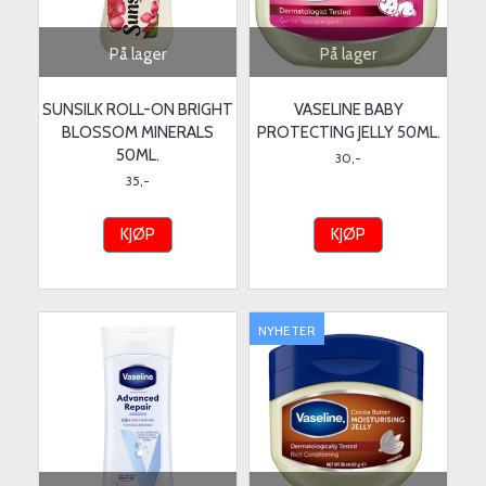
På lager
På lager
SUNSILK ROLL-ON BRIGHT
VASELINE BABY
BLOSSOM MINERALS
PROTECTING JELLY 50ML.
50ML.
30,-
35,-
KJØP
KJØP
NYHETER