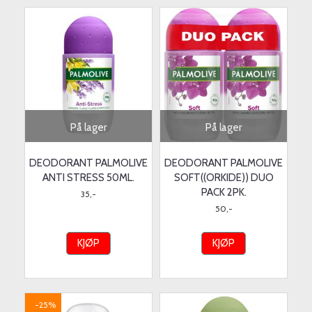
På lager
På lager
DEODORANT PALMOLIVE
DEODORANT PALMOLIVE
ANTI STRESS 50ML.
SOFT((ORKIDE)) DUO
PACK 2PK.
35,-
50,-
KJØP
KJØP
-25%