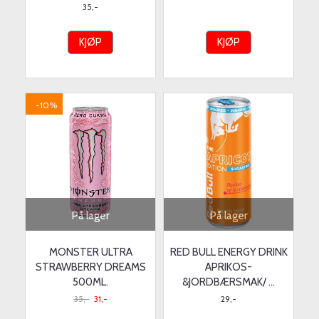
35,-
KJØP
KJØP
-10%
På lager
På lager
MONSTER ULTRA
RED BULL ENERGY DRINK
STRAWBERRY DREAMS
APRIKOS-
500ML.
&JORDBÆRSMAK/ ...
35,-
31,-
29,-