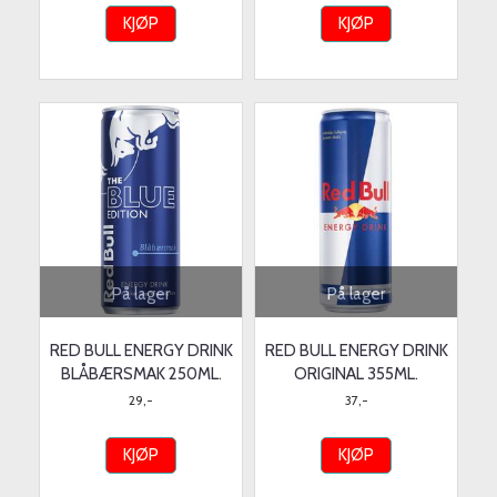
KJØP
KJØP
På lager
På lager
RED BULL ENERGY DRINK
RED BULL ENERGY DRINK
BLÅBÆRSMAK 250ML.
ORIGINAL 355ML.
29,-
37,-
KJØP
KJØP