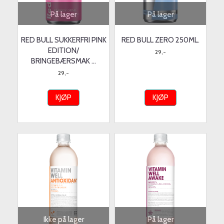
På lager
På lager
RED BULL SUKKERFRI PINK
RED BULL ZERO 250ML.
EDITION/
29,-
BRINGEBÆRSMAK ...
29,-
KJØP
KJØP
Ikke på lager
På lager