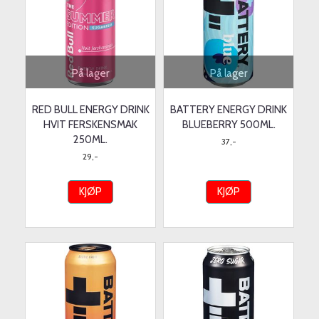
På lager
På lager
RED BULL ENERGY DRINK
BATTERY ENERGY DRINK
HVIT FERSKENSMAK
BLUEBERRY 500ML.
250ML.
37,-
29,-
KJØP
KJØP