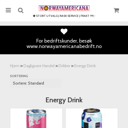
STORT UTVALG | RASK SERVICE | FRAKT 99,-
For bedriftskunder, besøk
www.norwayamericanabedrift.no
Nullstill
Trykk ENTER for å søke
Hjem
»
Dagligvare Handel
»
Drikker
»
Energy Drink
SORTERING
Energy Drink