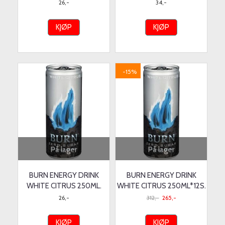
26,-
34,-
KJØP
KJØP
-15%
På lager
På lager
BURN ENERGY DRINK
BURN ENERGY DRINK
WHITE CITRUS 250ML.
WHITE CITRUS 250ML*12S.
26,-
312,-
265,-
KJØP
KJØP