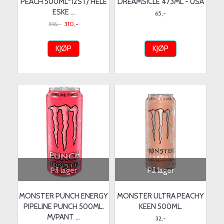
PEACH 500ML*12ST/ HELE
DREAMSICLE 473ML - USA
ESKE ...
65,-
516,-
310,-
KJØP
KJØP
På lager
På lager
MONSTER PUNCH ENERGY
MONSTER ULTRA PEACHY
PIPELINE PUNCH 500ML.
KEEN 500ML.
M/PANT ...
32,-