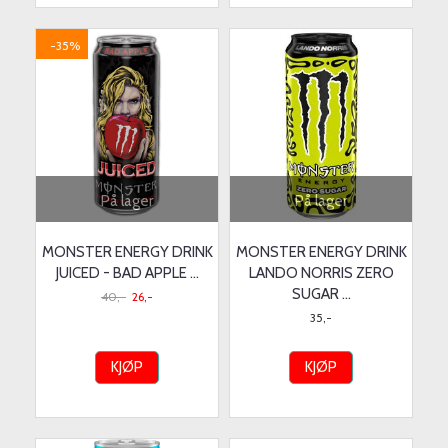
-35%
På lager
På lager
MONSTER ENERGY DRINK
MONSTER ENERGY DRINK
JUICED - BAD APPLE ...
LANDO NORRIS ZERO
SUGAR ...
40,-
26,-
35,-
KJØP
KJØP