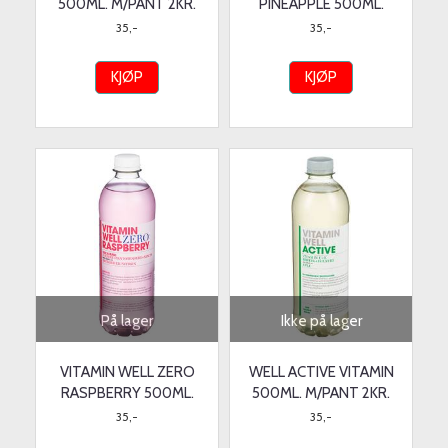
500ML. M/PANT 2KR.
PINEAPPLE 500ML.
35,-
35,-
KJØP
KJØP
På lager
Ikke på lager
VITAMIN WELL ZERO
WELL ACTIVE VITAMIN
RASPBERRY 500ML.
500ML. M/PANT 2KR.
35,-
35,-