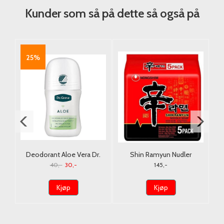
Kunder som så på dette så også på
25%
e
Deodorant Aloe Vera Dr.
Shin Ramyun Nudler
Greve 50ml.
Nongshim 5x120g.
40,-
30,-
145,-
Kjøp
Kjøp