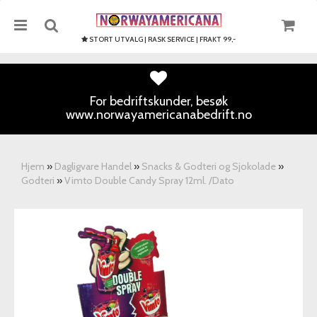
STORT UTVALG | RASK SERVICE | FRAKT 99,-
For bedriftskunder, besøk
www.norwayamericanabedrift.no
Nullstill
Trykk ENTER for å søke
Hjem
»
Dagligvare Handel
»
Snacks & Godteri og Sjokolade
»
Godteri
»
Vimto Double Candy Spray 12ml. /Dato