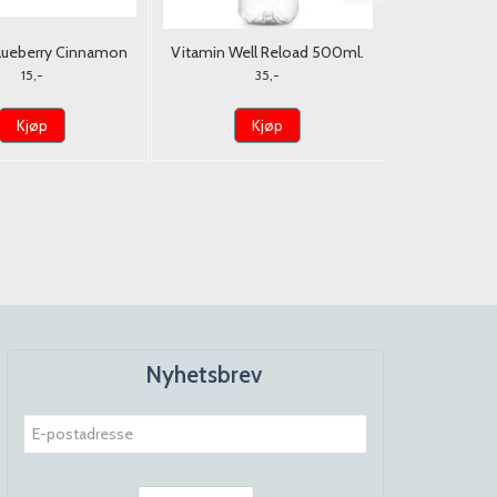
Blueberry Cinnamon
Vitamin Well Reload 500ml.
Santa Maria T
Nick's 35g.
m/pant 2kr.
15,-
35,-
Kjøp
Kjøp
K
Nyhetsbrev