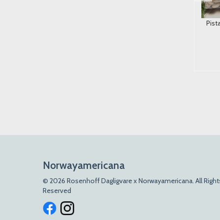
ura Mini Vannmelonnappar
Hindu Gurkemeie Malt 290g.
Pist
Candy People 70g
22,-
100,-
Kjøp
Kjøp
Norwayamericana
© 2026 Rosenhoff Dagligvare x Norwayamericana. All Right
Reserved