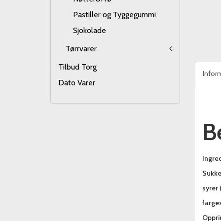
Pastiller og Tyggegummi
Sjokolade
Tørrvarer
Tilbud Torg
Infor
Dato Varer
B
Ingred
Sukker
syrer 
farges
Oppri