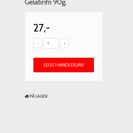
Gelatinfri 90g.
27,-
-
+
LEGG I HANDLEKURV
PÅ LAGER