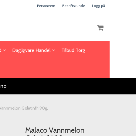
Personvern
Bedriftskunde
Logg på
 &
Dagligvare Handel
Tilbud Torg
Nullstill
Trykk ENTER for å søke
.no
Vannmelon Gelatinfri 90g.
Malaco Vannmelon