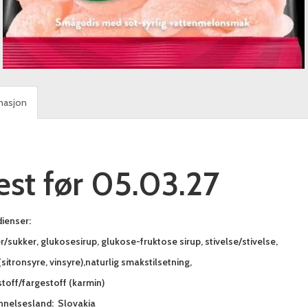
masjon
est før 05.03.27
ienser:
/sukker, glukosesirup, glukose-fruktose sirup, stivelse/stivelse,
(sitronsyre, vinsyre),naturlig smakstilsetning,
toff/fargestoff (karmin)
nnelsesland: Slovakia