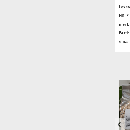
Lever
NB: Pr
mer be
Fakti
ernæri