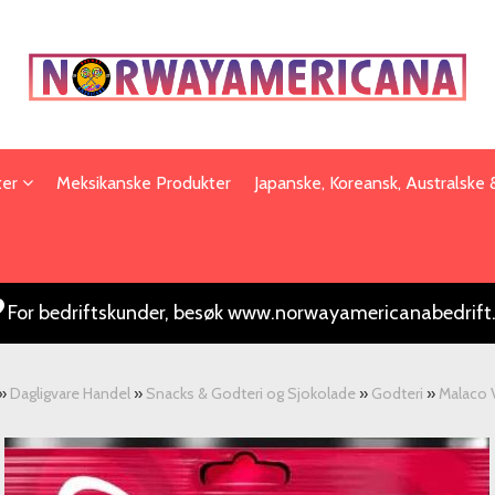
ter
Meksikanske Produkter
Japanske, Koreansk, Australske
For bedriftskunder, besøk www.norwayamericanabedrift
»
Dagligvare Handel
»
Snacks & Godteri og Sjokolade
»
Godteri
»
Malaco 