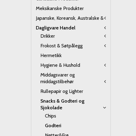
Meksikanske Produkter
Japanske, Koreansk, Australske &
Dagligvare Handel
Drikker
Frokost & Søtpålegg
Hermetikk
Hygiene & Hushold
Middagsvarer og
middagstilbehør
Rullepapir og Lighter
Snacks & Godteri og
Sjokolade
Chips
Godteri
Nøtter&Frø