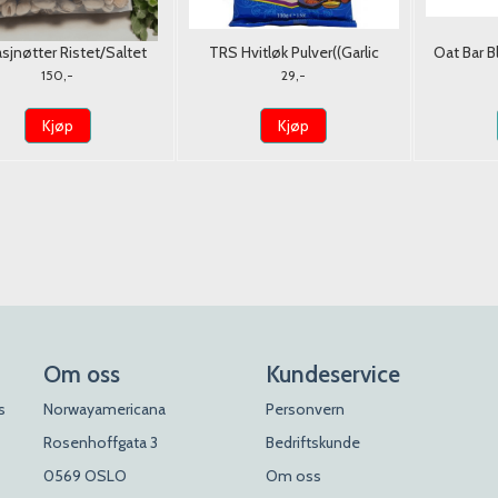
asjnøtter Ristet/Saltet
TRS Hvitløk Pulver((Garlic
Oat Bar 
Pluto 500g.
Powder)) 100g.
150,-
29,-
Kjøp
Kjøp
Om oss
Kundeservice
s
Norwayamericana
Personvern
Rosenhoffgata 3
Bedriftskunde
0569 OSLO
Om oss