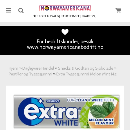
STORT UTVALG | RASK SERVICE | FRAKT 99,-
For bedriftskunder, besøk
www.norwayamericanabedrift.no
Nullstill
Trykk ENTER for å søke
Hjem
»
Dagligvare Handel
»
Snacks & Godteri og Sjokolade
»
Pastiller og Tyggegummi
»
Extra Tyggegummi Melon Mint 14g.