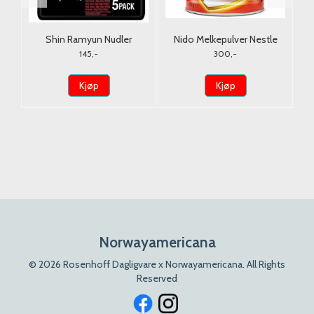
1L
Shin Ramyun Nudler
Nido Melkepulver Nestle
Nongshim 5x120g.
900G. (Tørrmelk)
145,-
300,-
Kjøp
Kjøp
Norwayamericana
© 2026 Rosenhoff Dagligvare x Norwayamericana. All Rights
Reserved