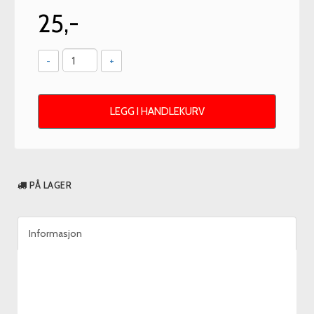
25,-
-
+
LEGG I HANDLEKURV
PÅ LAGER
Informasjon