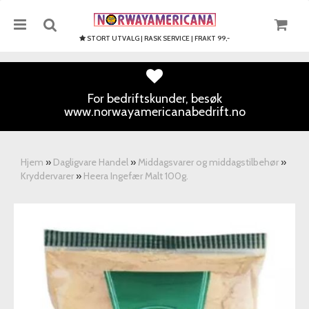
STORT UTVALG | RASK SERVICE | FRAKT 99,-
For bedriftskunder, besøk
www.norwayamericanabedrift.no
Nullstill
Trykk ENTER for å søke
Hjem
»
Dagligvare Handel
»
Middagsvarer og middagstilbehør
»
Kryddervarer
»
Heera Ingefær Malt 100g.