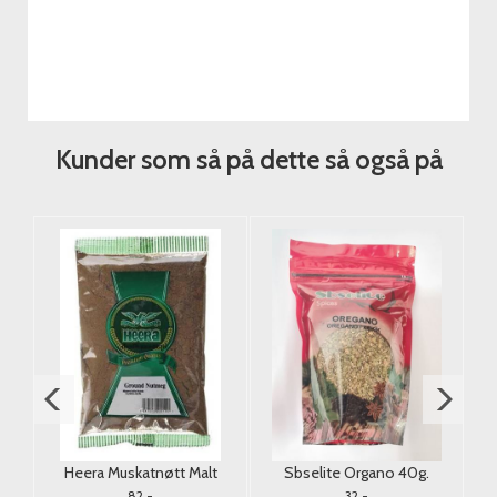
Kunder som så på dette så også på
g.
Heera Muskatnøtt Malt
Sbselite Organo 40g.
H
((Ground Nutmeg Powder))
82,-
32,-