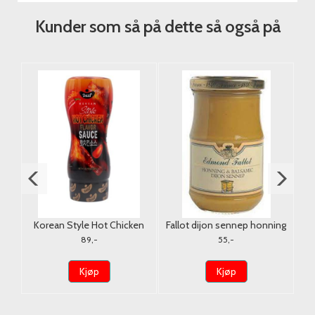
Kunder som så på dette så også på
Korean Style Hot Chicken
Fallot dijon sennep honning
Sauce Deliet 380g.
& balsamico 210g.
89,-
55,-
Kjøp
Kjøp