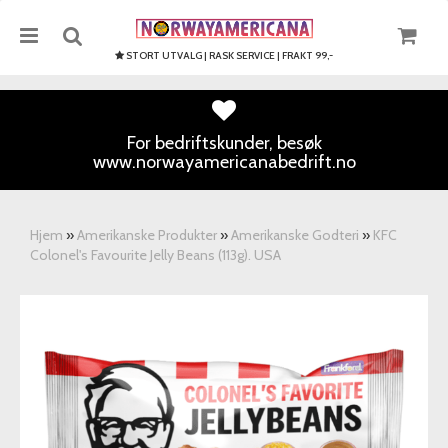
STORT UTVALG | RASK SERVICE | FRAKT 99,-
For bedriftskunder, besøk
www.norwayamericanabedrift.no
Nullstill
Trykk ENTER for å søke
Hjem
»
Amerikanske Produkter
»
Amerikanske Godteri
»
KFC
Colonel's Favourite Jelly Beans (113g). USA